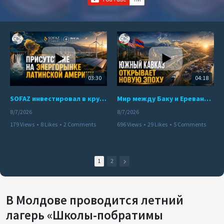
03:30
04:18
SOFAZ инвестировал в крупнейшего независимого производителя электроэнергии Перу
Мир между Баку и Ереваном запускает крупные логистические проекты
8/7/2026
8/7/2026
179 Views
•
8 Likes
•
2 Comments
696 Views
•
29 Likes
•
5 Comments
1
2
В Молдове проводится летний
лагерь «Школы-побратимы