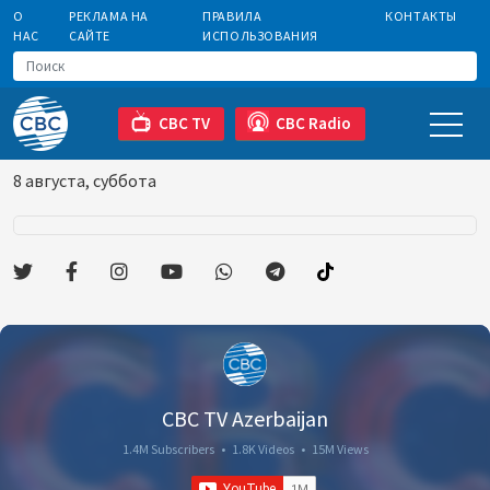
О
РЕКЛАМА НА
ПРАВИЛА
КОНТАКТЫ
НАС
САЙТЕ
ИСПОЛЬЗОВАНИЯ
CBC TV
CBC Radio
8 августа, суббота
CBC TV Azerbaijan
1.4M Subscribers
•
1.8K Videos
•
15M Views