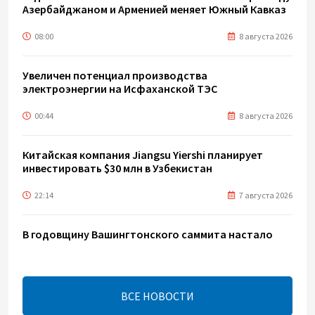
Азербайджаном и Арменией меняет Южный Кавказ
08:00
8 августа 2026
Увеличен потенциал производства
электроэнергии на Исфаханской ТЭС
00:44
8 августа 2026
Китайская компания Jiangsu Yiershi планирует
инвестировать $30 млн в Узбекистан
22:14
7 августа 2026
В годовщину Вашингтонского саммита настало
время перейти к практической реализации TRIPP -
Секута
21:08
7 августа 2026
ВСЕ НОВОСТИ