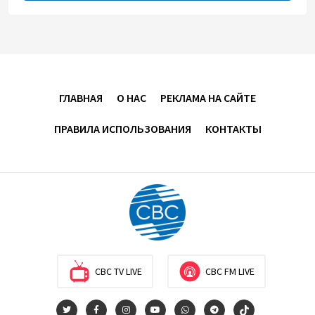
Оборонное соглашение не направлено против
какой-либо страны — Эрдоган
20:00
7 августа 2026
Минфин Азербайджана отчитался о работе,
ГЛАВНАЯ
О НАС
РЕКЛАМА НА САЙТЕ
проделанной в I полугодии
ПРАВИЛА ИСПОЛЬЗОВАНИЯ
КОНТАКТЫ
17:20
7 августа 2026
PASHA Holding продолжает успешную реализацию
проекта «Fərqindəlik», который был запущен в 2025
году (ФОТО)
17:00
7 августа 2026
Azercell представляет годовую подписку на сервис
CBC TV LIVE
CBC FM LIVE
«ZengimCELL»
15:48
7 августа 2026