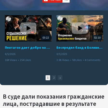
03:22
02:10
Пентагон дает добро на ядерный удар по противникам США
Беспредел банд в Боливии. Расправы над наркоторговцами
8/5/2026
8/5/2026
16K Views
•
254 Likes
3.9K Views
•
58 Likes
•
4 Comments
•
110 Comments
1
2
В суде дали показания гражданские
лица, пострадавшие в результате