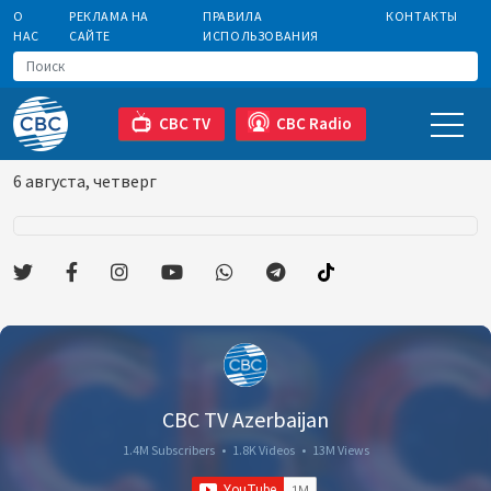
О
РЕКЛАМА НА
ПРАВИЛА
КОНТАКТЫ
НАС
САЙТЕ
ИСПОЛЬЗОВАНИЯ
CBC TV
CBC Radio
6 августа, четверг
CBC TV Azerbaijan
1.4M Subscribers
•
1.8K Videos
•
13M Views