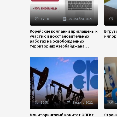
17:10
25 ноября 2021
1
Корейские компании приглашены к
В Гру
участию в восстановительных
импор
работах на освобожденных
территориях Азербайджана
(ФОТО)
16:58
2 марта 2022
1
Мониторинговый комитет ОПЕК+
Стран