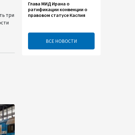
Глава МИД Ирана о
ратификации конвенции о
ть три
правовом статусе Каспия
ости
17:56
8 августа 2026
ВСЕ НОВОСТИ
Иран и Оман близки к
соглашению по Ормузскому
проливу – Арагчи
17:46
8 августа 2026
Телефонный разговор
лидеров - показатель
институционализации
процесса нормализации
между Азербайджаном и
Арменией — Цукерман
17:00
8 августа 2026