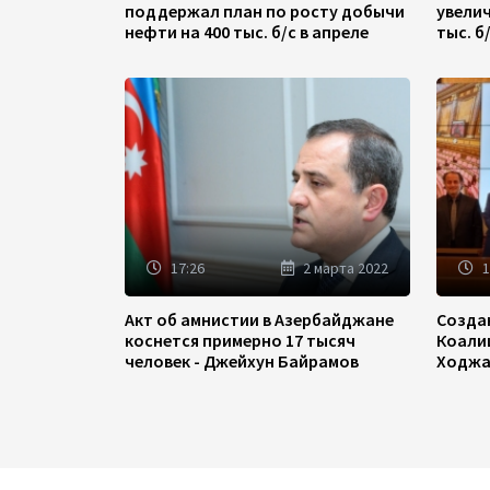
поддержал план по росту добычи
увели
нефти на 400 тыс. б/с в апреле
тыс. б
17:26
2 марта 2022
1
Акт об амнистии в Азербайджане
Созда
коснется примерно 17 тысяч
Коали
человек - Джейхун Байрамов
Ходжа