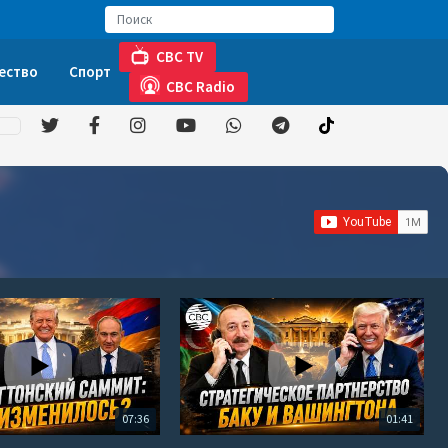
CBC TV
ество
Спорт
CBC Radio
07:36
01:41