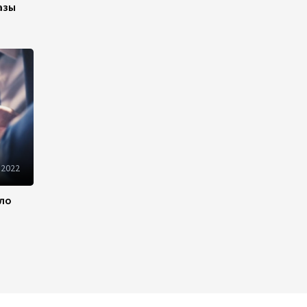
азы
Телефонный разговор
лидеров: Баку и Ереван
синхронизировали курс на
мир
13:54
8 августа 2026
Никол Пашинян позвонил
Президенту Ильхаму Алиеву
 2022
12:32
8 августа 2026
ило
Вашингтонский саммит стал
отправной точкой для
укрепления мира между
Азербайджаном и Арменией
— Ариэль Коэн
11:08
8 августа 2026