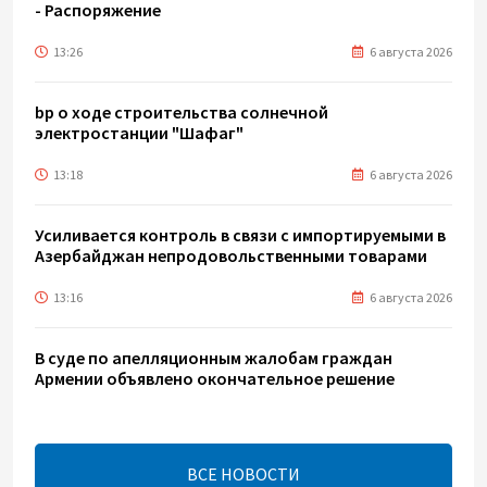
- Распоряжение
13:26
6 августа 2026
bp о ходе строительства солнечной
электростанции "Шафаг"
13:18
6 августа 2026
Усиливается контроль в связи с импортируемыми в
Азербайджан непродовольственными товарами
13:16
6 августа 2026
В суде по апелляционным жалобам граждан
Армении объявлено окончательное решение
12:30
6 августа 2026
ВСЕ НОВОСТИ
Цены на азербайджанскую нефть изменились