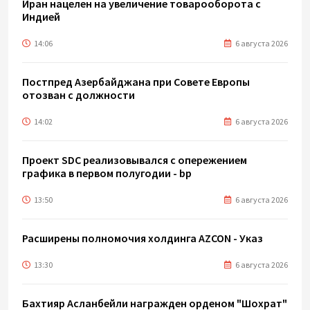
Иран нацелен на увеличение товарооборота с
Индией
14:06
6 августа 2026
Постпред Азербайджана при Совете Европы
отозван с должности
14:02
6 августа 2026
Проект SDC реализовывался с опережением
графика в первом полугодии - bp
13:50
6 августа 2026
Расширены полномочия холдинга AZCON - Указ
13:30
6 августа 2026
Бахтияр Асланбейли награжден орденом "Шохрат"