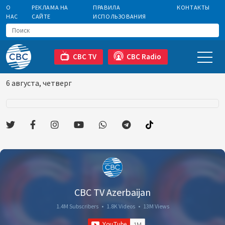
О
РЕКЛАМА НА
ПРАВИЛА
КОНТАКТЫ
НАС
САЙТЕ
ИСПОЛЬЗОВАНИЯ
CBC TV
CBC Radio
6 августа, четверг
CBC TV Azerbaijan
1.4M Subscribers
•
1.8K Videos
•
13M Views