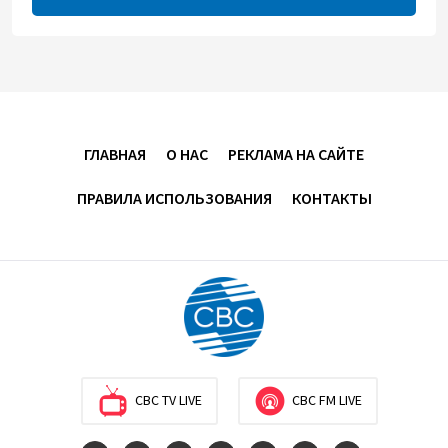
разнонаправленно
10:14
6 августа 2026
Как Азербайджан и Казахстан превращают Каспий
в цифровой узел Евразии
ГЛАВНАЯ
О НАС
РЕКЛАМА НА САЙТЕ
08:00
6 августа 2026
ПРАВИЛА ИСПОЛЬЗОВАНИЯ
КОНТАКТЫ
По итогам июля годовая инфляция в Казахстане
снизилась до 10,2%
04:30
6 августа 2026
Казахстан расширит меры поддержки
отечественных производителей и продвижения
экспорта
CBC TV LIVE
CBC FM LIVE
22:22
5 августа 2026