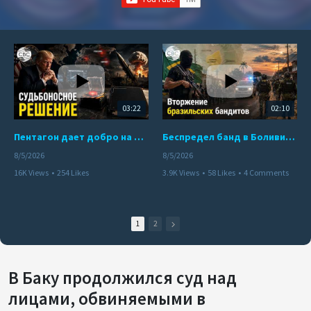
03:22
02:10
Пентагон дает добро на ядерный удар по противникам США
Беспредел банд в Боливии. Расправы над наркоторговцами
8/5/2026
8/5/2026
16K Views
•
254 Likes
3.9K Views
•
58 Likes
•
4 Comments
•
110 Comments
1
2
В Баку продолжился суд над
лицами, обвиняемыми в