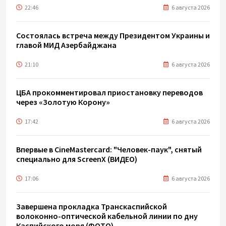
22:46
6 августа 2026
Состоялась встреча между Президентом Украины и
главой МИД Азербайджана
21:10
6 августа 2026
ЦБА прокомментировал приостановку переводов
через «Золотую Корону»
17:42
6 августа 2026
Впервые в CineMastercard: "Человек-паук", снятый
специально для ScreenX (ВИДЕО)
17:06
6 августа 2026
Завершена прокладка Транскаспийской
волоконно-оптической кабельной линии по дну
Каспийского моря (ФОТО)