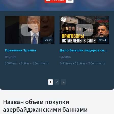
00:24
04:11
Преемник Трампа
Дело бывших лидеров сепаратистского режима в Карабахе
8/6/2026
8/6/2026
209 Views
•
6 Likes
•
0 Comments
549 Views
•
28 Likes
•
5 Comments
1
2
Назван объем покупки
азербайджанскими банками