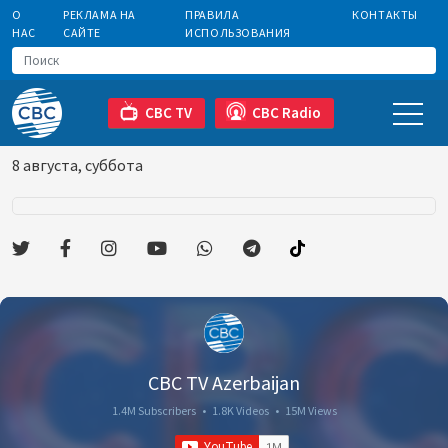
О
РЕКЛАМА НА
ПРАВИЛА
КОНТАКТЫ
НАС
САЙТЕ
ИСПОЛЬЗОВАНИЯ
CBC TV
CBC Radio
8 августа, суббота
CBC TV Azerbaijan
1.4M Subscribers
•
1.8K Videos
•
15M Views