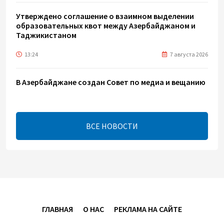
Утверждено соглашение о взаимном выделении
образовательных квот между Азербайджаном и
Таджикистаном
13:24
7 августа 2026
В Азербайджане создан Совет по медиа и вещанию
- Указ
13:16
7 августа 2026
ВСЕ НОВОСТИ
ЕАЭС расширяет финансовый рынок и вводит
единые правила электронной торговли - Мишустин
13:04
7 августа 2026
Узбекистан предложил ЕАЭС совместную
программу "зеленой трансформации"
ГЛАВНАЯ
О НАС
РЕКЛАМА НА САЙТЕ
12:54
7 августа 2026