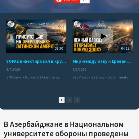
03:30
04:18
SOFAZ инвестировал в крупнейшего независимого производителя электроэнергии Перу
Мир между Баку и Ереваном запускает крупные логистические проекты
8/7/2026
8/7/2026
179 Views
•
8 Likes
•
2 Comments
696 Views
•
29 Likes
•
5 Comments
1
2
В Азербайджане в Национальном
университете обороны проведены