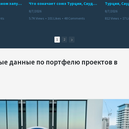
Мир между Баку и Ереваном запускает крупные логистические проекты
Что означает союз Турции, Саудовской Аравии и Пакистана?
8/7/2026
8/7/2026
nts
5.7K Views
•
101 Likes
•
48 Comments
812 Views
•
17 L
1
2
ые данные по портфелю проектов в