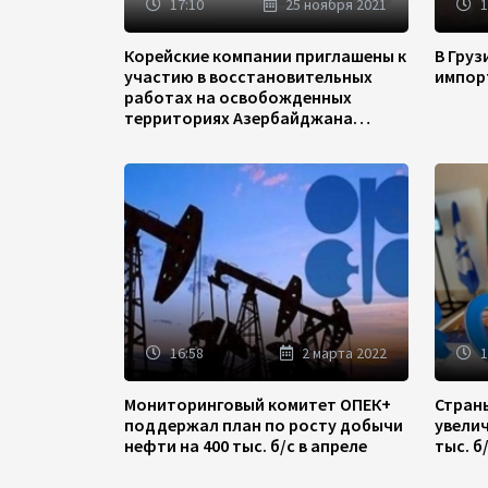
17:10
25 ноября 2021
1
Корейские компании приглашены к
В Гру
участию в восстановительных
импор
работах на освобожденных
территориях Азербайджана
(ФОТО)
16:58
2 марта 2022
1
Мониторинговый комитет ОПЕК+
Стран
поддержал план по росту добычи
увели
нефти на 400 тыс. б/с в апреле
тыс. б