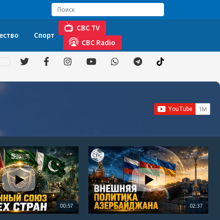
CBC TV
ество
Спорт
CBC Radio
00:57
02:37