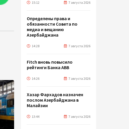
15:12
7 августа 2026
Определены права и
обязанности Совета по
медиа и вещанию
Азербайджана
14:28
7 августа 2026
Fitch вновь повысило
рейтинги Банка ABB
14:26
7 августа 2026
Хазар Фархадов назначен
послом Азербайджана в
Малайзии
13:44
7 августа 2026