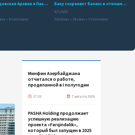
Турция, Саудовская Аравия и Пакистан подписали соглашение о совместной обороне
Баку сохраняет баланс в отношениях с Москвой и Киевом
8/7/2026
ikes
•
5 Comments
516 Views
•
26 Likes
•
7 Comments
Минфин Азербайджана
отчитался о работе,
проделанной в I полугодии
17:20
7 августа 2026
PASHA Holding продолжает
успешную реализацию
проекта «Fərqindəlik»,
который был запущен в 2025