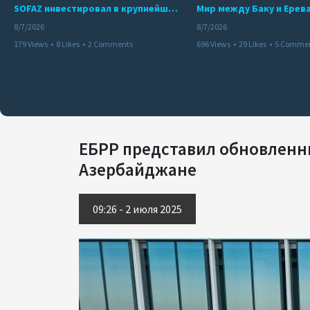
SOFAZ инвестировал в крупнейшего независимого производителя электроэнергии Перу
8/7/2026
8/7/2026
179 Views
•
8 Likes
•
2 Comments
696 Views
•
29 Likes
•
5 Comme
ЕБРР представил обновленн
Азербайджане
09:26 - 2 июля 2025