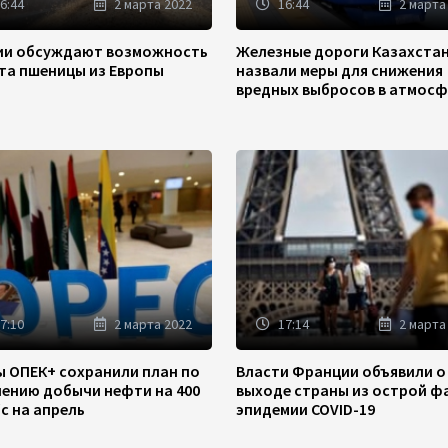
6:44
2 марта 2022
16:44
2 марта
зии обсуждают возможность
Железные дороги Казахста
та пшеницы из Европы
назвали меры для снижения
вредных выбросов в атмосф
7:10
2 марта 2022
17:14
2 марта
ы ОПЕК+ сохранили план по
Власти Франции объявили о
чению добычи нефти на 400
выходе страны из острой ф
/с на апрель
эпидемии COVID-19