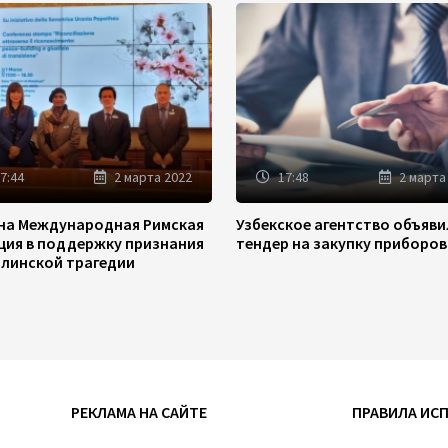
7:44
2 марта 2022
17:48
2 марта
на Международная Римская
Узбекское агентство объяв
ция в поддержку признания
тендер на закупку приборов
линской трагедии
РЕКЛАМА НА САЙТЕ
ПРАВИЛА ИС