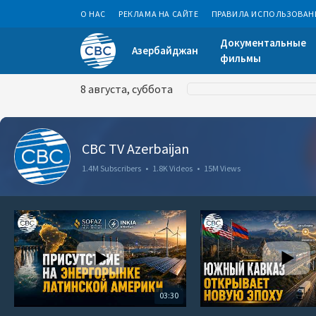
О НАС
РЕКЛАМА НА САЙТЕ
ПРАВИЛА ИСПОЛЬЗОВАН
Документальные
Азербайджан
фильмы
8 августа, суббота
CBC TV Azerbaijan
1.4M Subscribers
•
1.8K Videos
•
15M Views
03:30