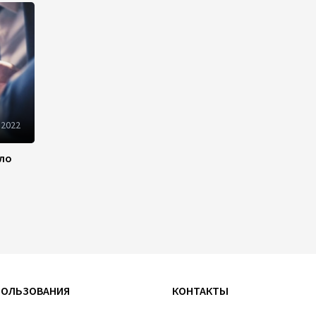
рынок и вводит единые
правила электронной
торговли - Мишустин
13:04
7 августа 2026
Узбекистан предложил ЕАЭС
совместную программу
 2022
"зеленой трансформации"
ило
12:54
7 августа 2026
ЕАЭС сохраняет
положительную динамику
экономики и наращивает
взаимную торговлю –
Мишустин
12:48
7 августа 2026
ПОЛЬЗОВАНИЯ
КОНТАКТЫ