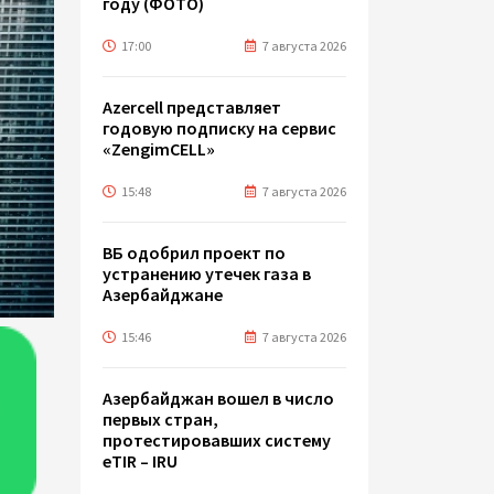
году (ФОТО)
17:00
7 августа 2026
Azercell представляет
годовую подписку на сервис
«ZengimCELL»
15:48
7 августа 2026
ВБ одобрил проект по
устранению утечек газа в
Азербайджане
15:46
7 августа 2026
Азербайджан вошел в число
первых стран,
протестировавших систему
eTIR – IRU