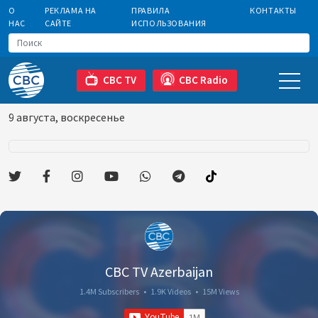
О
РЕКЛАМА НА
ПРАВИЛА
КОНТАКТЫ
НАС
САЙТЕ
ИСПОЛЬЗОВАНИЯ
CBC TV
CBC Radio
9 августа, воскресенье
CBC TV Azerbaijan
1.4M Subscribers
•
1.9K Videos
•
15M Views