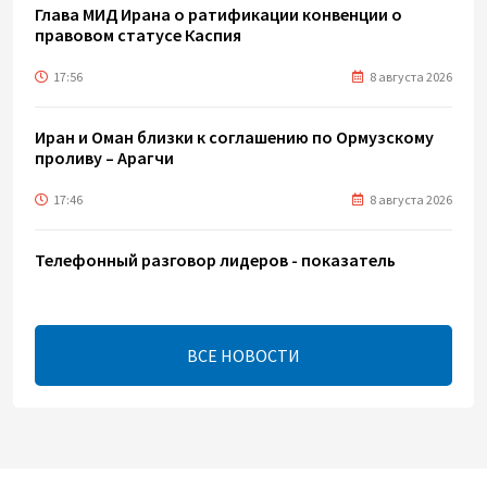
Глава МИД Ирана о ратификации конвенции о
правовом статусе Каспия
17:56
8 августа 2026
Иран и Оман близки к соглашению по Ормузскому
проливу – Арагчи
17:46
8 августа 2026
Телефонный разговор лидеров - показатель
институционализации процесса нормализации
между Азербайджаном и Арменией — Цукерман
17:00
8 августа 2026
ВСЕ НОВОСТИ
Хикмет Гаджиев поделился публикацией в связи с
годовщиной Вашингтонского саммита (ВИДЕО)
15:14
8 августа 2026