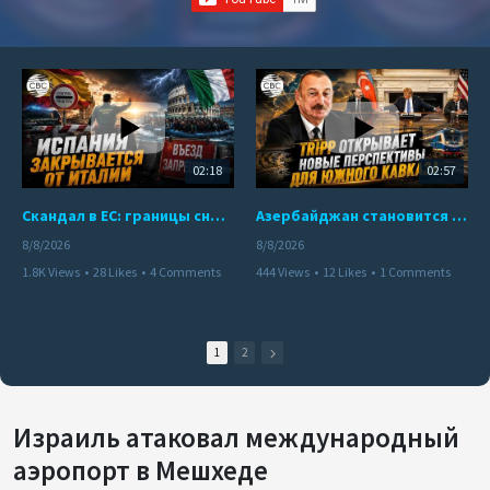
02:18
02:57
Скандал в ЕС: границы снова под контролем
Азербайджан становится мостом между Востоком и Западом
8/8/2026
8/8/2026
1.8K Views
•
28 Likes
•
4 Comments
444 Views
•
12 Likes
•
1 Comments
1
2
Израиль атаковал международный
аэропорт в Мешхеде