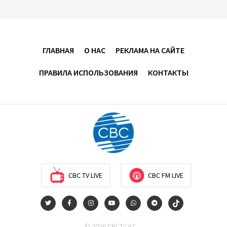
Усиливается контроль в связи с импортируемыми в
Азербайджан непродовольственными товарами
ГЛАВНАЯ
О НАС
РЕКЛАМА НА САЙТЕ
13:16
6 августа 2026
ПРАВИЛА ИСПОЛЬЗОВАНИЯ
КОНТАКТЫ
В суде по апелляционным жалобам граждан
Армении объявлено окончательное решение
12:30
6 августа 2026
Цены на азербайджанскую нефть изменились
разнонаправленно
10:14
6 августа 2026
CBC TV LIVE
CBC FM LIVE
Как Азербайджан и Казахстан превращают Каспий
в цифровой узел Евразии
© 2026 CBCTV.AZ