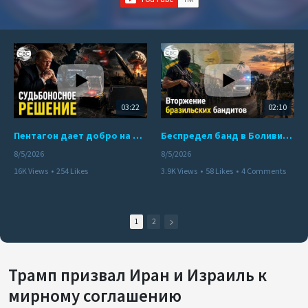
03:22
02:10
Пентагон дает добро на ядерный удар по противникам США
Беспредел банд в Боливии. Расправы над наркоторговцами
8/5/2026
8/5/2026
16K Views
•
254 Likes
3.9K Views
•
58 Likes
•
4 Comments
•
110 Comments
1
2
Трамп призвал Иран и Израиль к
мирному соглашению