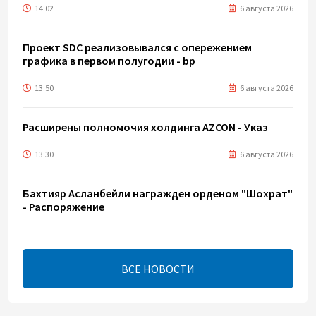
14:02
6 августа 2026
Проект SDC реализовывался с опережением
графика в первом полугодии - bp
13:50
6 августа 2026
Расширены полномочия холдинга AZCON - Указ
13:30
6 августа 2026
Бахтияр Асланбейли награжден орденом "Шохрат"
- Распоряжение
13:26
6 августа 2026
ВСЕ НОВОСТИ
bp о ходе строительства солнечной
электростанции "Шафаг"
13:18
6 августа 2026