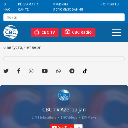
О
РЕКЛАМА НА
ПРАВИЛА
КОНТАКТЫ
НАС
САЙТЕ
ИСПОЛЬЗОВАНИЯ
CBC TV
CBC Radio
6 августа, четверг
CBC TV Azerbaijan
1.4M Subscribers
•
1.8K Videos
•
13M Views