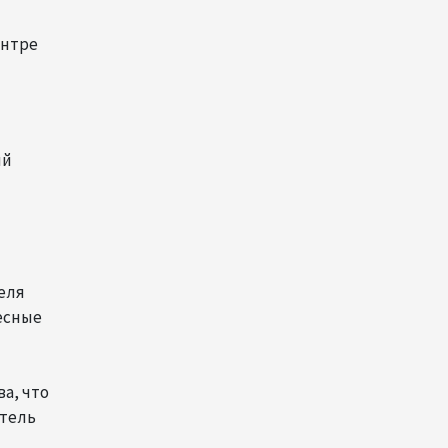
рынок и вводит единые
правила электронной
ентре
торговли - Мишустин
13:04
7 августа 2026
Узбекистан предложил ЕАЭС
ий
совместную программу
"зеленой трансформации"
12:54
7 августа 2026
ЕАЭС сохраняет
теля
положительную динамику
ресные
экономики и наращивает
взаимную торговлю –
Мишустин
а, что
12:48
7 августа 2026
атель