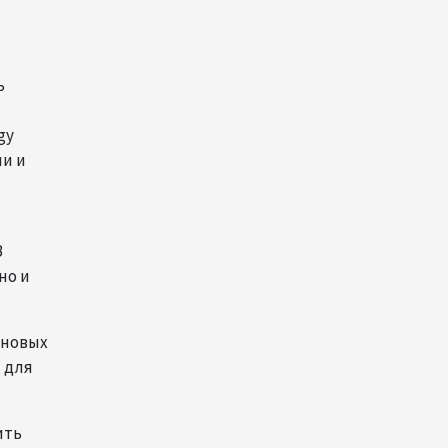
Новые соглашения ЕАЭС
создают условия для
электронной торговли и
общего рынка - Турчин
ь
12:18
7 августа 2026
gy
Беларусь предложила
и и
пересмотреть механизм
финансирования
промкооперации в ЕАЭС
В
12:08
7 августа 2026
но и
Процесс сближения Армении
с ЕС требует
 новых
предварительной
подготовки - Пашинян
 для
10:40
7 августа 2026
ить