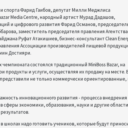
 и спорта Фарид Гаибов, депутат Милли Меджлиса
zar Media Centre, народный артист Мурад Дадашов,
аций и цифрового развития Фарид Османов, председател
аббарова, заместитель председателя правления Агентства
айджана Руфат Атакишиев, бизнес-консультант Clean Ener
правления Ассоциации производителей пищевой продукци
мин Достияри.
 чемпионата состоялся традиционный MiniBoss Bazar, на
и продукты и услуги, осуществляя их продажу на месте. 
представили не только коммерчески ориентированные, 
ажность инновационного развития - процесса внедрения
в сферы экономики, образования, науки и другие области
результатов.
 школах надо готовить учеников, которые будут принос