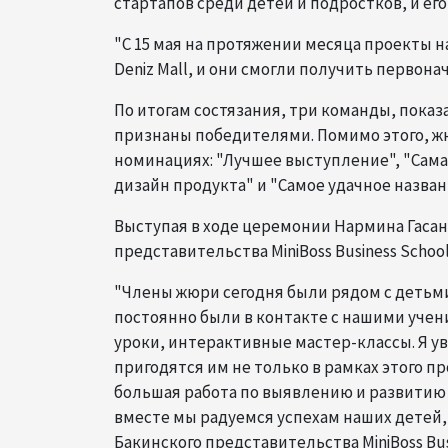
стартапов среди детей и подростков, и ег
"С 15 мая на протяжении месяца проекты 
Deniz Mall, и они смогли получить первон
По итогам состязания, три команды, пока
признаны победителями. Помимо этого, ж
номинациях: "Лучшее выступление", "Сама
дизайн продукта" и "Самое удачное назван
Выступая в ходе церемонии Нармина Гасан
представительства MiniBoss Business Scho
"Члены жюри сегодня были рядом с детьми,
постоянно были в контакте с нашими учени
уроки, интерактивные мастер-классы. Я ув
пригодятся им не только в рамках этого п
большая работа по выявлению и развитию 
вместе мы радуемся успехам наших детей, 
Бакинского представительства MiniBoss Bus