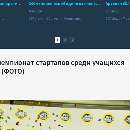
Дело бывших лидеров сепаратистского режима в Карабахе
300 человек освободили из плена террористов. Невероятная история спасения
8/6/2026
8/6/2026
nts
397 Views
•
10 Likes
•
4 Comments
293 Views
•
7 Li
1
2
чемпионат стартапов среди учащихся
u (ФОТО)