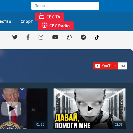
CBC TV
ество
Спорт
CBC Radio
01:25
02:37