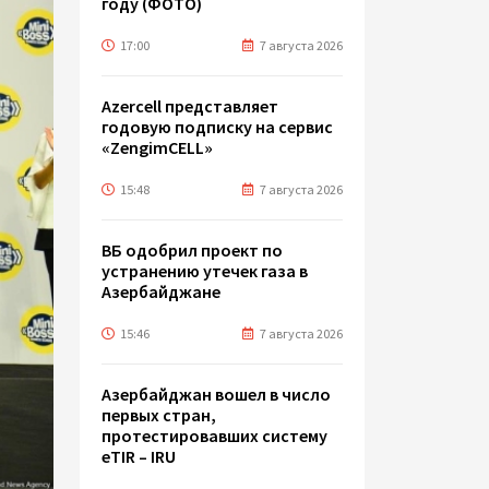
году (ФОТО)
17:00
7 августа 2026
Azercell представляет
годовую подписку на сервис
«ZengimCELL»
15:48
7 августа 2026
ВБ одобрил проект по
устранению утечек газа в
Азербайджане
15:46
7 августа 2026
Азербайджан вошел в число
первых стран,
протестировавших систему
eTIR – IRU