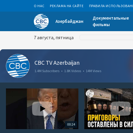
О НАС
РЕКЛАМА НА САЙТЕ
ПРАВИЛА ИСПОЛЬЗОВАН
Документальные
Азербайджан
фильмы
7 августа, пятница
CBC TV Azerbaijan
1.4M Subscribers
•
1.8K Videos
•
14M Views
00:24