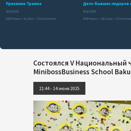
Преемник Трампа
8/6/2026
8/6/2026
209 Views
•
6 Likes
•
0 Comments
549 Views
•
28 Likes
•
5 Comme
Состоялся V Национальный 
MinibossBusiness School Bak
21:44 - 14 июня 2025