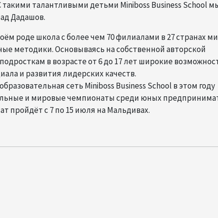
С такими талантливыми детьми Miniboss Business School м
рад Дадашов.
своём роде школа с более чем 70 филиалами в 27 странах ми
ые методики. Основываясь на собственной авторской
подросткам в возрасте от 6 до 17 лет широкие возможнос
ала и развития лидерских качеств.
разовательная сеть Miniboss Business School в этом году
ональные и мировые чемпионаты среди юных предпринима
т пройдёт с 7 по 15 июля на Мальдивах.