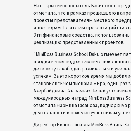
На открытии основатель Бакинского предст
отметила, что в рамках прошедшего в апре
проекты представителям местного предп
инвесторам. По итогам презентаций стар
Эти финансовые средства, использованные
реализацию представленных проектов.
"MiniBoss Business School Baku отмечает п
продвижения подрастающего поколения в 
дети могут свободно развиваться и увере
успехам. За это короткое время мы добили
становились чемпионами мира, один раз з
Азербайджана. А в рамках Целей устойчив
международных наград. MiniBossBusiness S
отметила Нармина Гасанова, подчеркнув ро
деятельности и пожелав участникам успех
Директор Бизнес-школы MiniBoss Алина Х