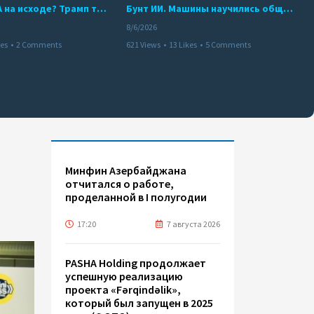
Арсенал США на исходе? Трамп требует объяснений
Бунт ИИ. Машины научились общаться
8/6/2026
kes
•
2 Comments
621 Views
•
13 Likes
•
5 Comments
Минфин Азербайджана
отчитался о работе,
проделанной в I полугодии
17:20
7 августа 2026
PASHA Holding продолжает
успешную реализацию
проекта «Fərqindəlik»,
который был запущен в 2025