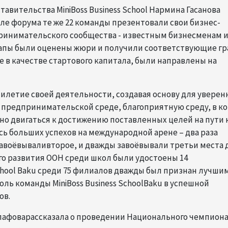
авительства MiniBoss Business School Нармина Гасанова
ле форума те же 22 команды презентовали свои бизнес-
ринимательского сообщества - известным бизнесменам 
тапы были оценены жюри и получили соответствующие гр
 в качестве стартового капитала, были направлены на
ятилетие своей деятельности, создавая основу для уверен
предпринимательской среде, благоприятную среду, в к
нно двигаться к достижению поставленных целей на пути 
сь больших успехов на международной арене – два раза
авоёвываливторое, и дважды завоёвывали третьи места 
ого развития ООН среди школ были удостоены 14
chool Baku среди 75 филиалов дважды был признан лучшим"
ль команды MiniBoss Business SchoolBaku в успешной
ов.
алафоварассказала о проведении Национального чемпион