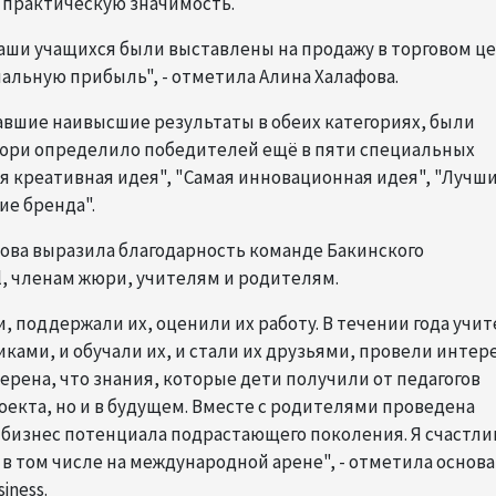
о практическую значимость.
наши учащихся были выставлены на продажу в торговом ц
ачальную прибыль", - отметила Алина Халафова.
завшие наивысшие результаты в обеих категориях, были
юри определило победителей ещё в пяти специальных
я креативная идея", "Самая инновационная идея", "Лучш
ие бренда".
ова выразила благодарность команде Бакинского
ol, членам жюри, учителям и родителям.
 поддержали их, оценили их работу. В течении года учи
ками, и обучали их, и стали их друзьями, провели инте
ерена, что знания, которые дети получили от педагогов
роекта, но и в будущем. Вместе с родителями проведена
бизнес потенциала подрастающего поколения. Я счастлив
в том числе на международной арене", - отметила основ
iness.