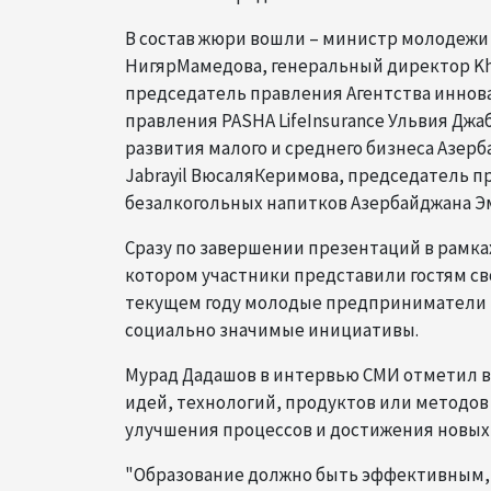
В состав жюри вошли – министр молодежи
НигярМамедова, генеральный директор Kha
председатель правления Агентства иннов
правления PASHA LifeInsurance Ульвия Дж
развития малого и среднего бизнеса Азерб
Jabrayil ВюсаляКеримова, председатель 
безалкогольных напитков Азербайджана Э
Сразу по завершении презентаций в рамках
котором участники представили гостям сво
текущем году молодые предприниматели 
социально значимые инициативы.
Мурад Дадашов в интервью СМИ отметил в
идей, технологий, продуктов или методов 
улучшения процессов и достижения новых 
"Образование должно быть эффективным, в