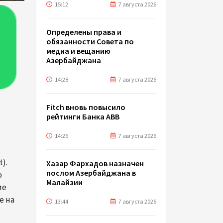
15:12
7 августа 2026
Определены права и
обязанности Совета по
медиа и вещанию
Азербайджана
14:28
7 августа 2026
Fitch вновь повысило
рейтинги Банка ABB
14:26
7 августа 2026
t).
Хазар Фархадов назначен
послом Азербайджана в
о
Малайзии
ие
е на
13:44
7 августа 2026