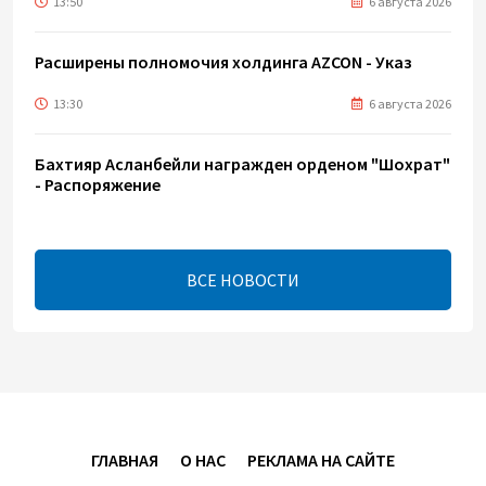
13:50
6 августа 2026
Расширены полномочия холдинга AZCON - Указ
13:30
6 августа 2026
Бахтияр Асланбейли награжден орденом "Шохрат"
- Распоряжение
13:26
6 августа 2026
ВСЕ НОВОСТИ
bp о ходе строительства солнечной
электростанции "Шафаг"
13:18
6 августа 2026
Усиливается контроль в связи с импортируемыми в
Азербайджан непродовольственными товарами
ГЛАВНАЯ
О НАС
РЕКЛАМА НА САЙТЕ
13:16
6 августа 2026