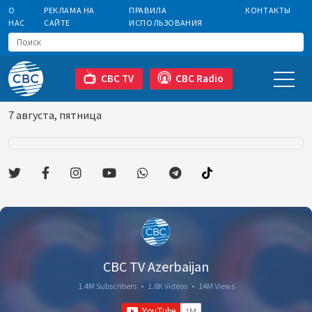
О
РЕКЛАМА НА
ПРАВИЛА
КОНТАКТЫ
НАС
САЙТЕ
ИСПОЛЬЗОВАНИЯ
CBC TV
CBC Radio
7 августа, пятница
CBC TV Azerbaijan
1.4M Subscribers
•
1.8K Videos
•
14M Views