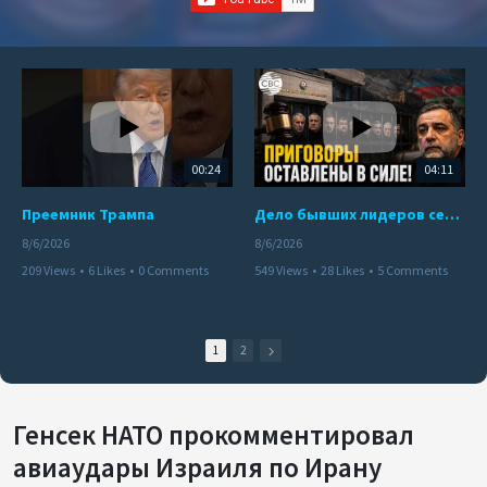
00:24
04:11
Преемник Трампа
Дело бывших лидеров сепаратистского режима в Карабахе
8/6/2026
8/6/2026
209 Views
•
6 Likes
•
0 Comments
549 Views
•
28 Likes
•
5 Comments
1
2
Генсек НАТО прокомментировал
авиаудары Израиля по Ирану