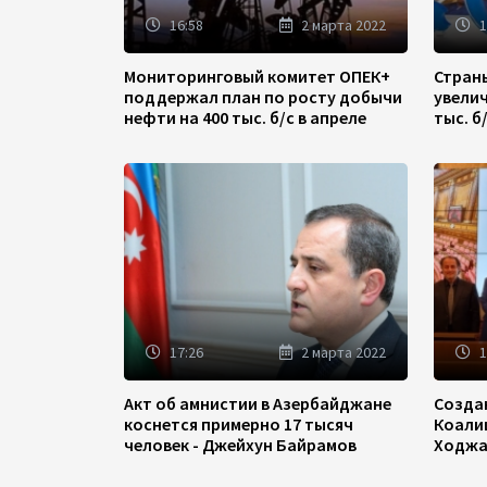
16:58
2 марта 2022
1
Мониторинговый комитет ОПЕК+
Стран
поддержал план по росту добычи
увели
нефти на 400 тыс. б/с в апреле
тыс. б
17:26
2 марта 2022
1
Акт об амнистии в Азербайджане
Созда
коснется примерно 17 тысяч
Коали
человек - Джейхун Байрамов
Ходжа