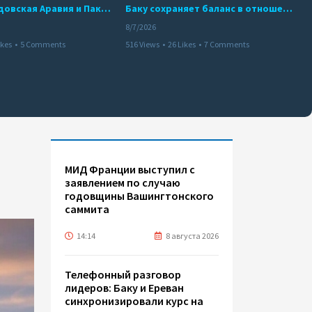
Турция, Саудовская Аравия и Пакистан подписали соглашение о совместной обороне
Баку сохраняет баланс в отношениях с Москвой и Киевом
8/7/2026
ikes
•
5 Comments
516 Views
•
26 Likes
•
7 Comments
МИД Франции выступил с
заявлением по случаю
годовщины Вашингтонского
саммита
14:14
8 августа 2026
Телефонный разговор
лидеров: Баку и Ереван
синхронизировали курс на