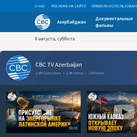
О НАС
РЕКЛАМА НА САЙТЕ
ПРАВИЛА ИСПОЛЬЗОВАН
Документальные
Азербайджан
фильмы
8 августа, суббота
CBC TV Azerbaijan
1.4M Subscribers
•
1.8K Videos
•
15M Views
03:30