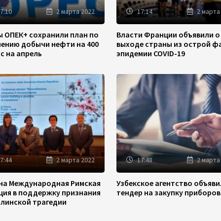
7:10
2 марта 2022
17:14
2 марта
ы ОПЕК+ сохранили план по
Власти Франции объявили о
чению добычи нефти на 400
выходе страны из острой ф
/с на апрель
эпидемии COVID-19
7:44
2 марта 2022
17:48
2 марта
на Международная Римская
Узбекское агентство объяв
ция в поддержку признания
тендер на закупку приборов
линской трагедии