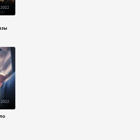
 2022
Azercell представляет
годовую подписку на сервис
«ZengimCELL»
азы
15:48
7 августа 2026
ВБ одобрил проект по
устранению утечек газа в
Азербайджане
15:46
7 августа 2026
Азербайджан вошел в число
первых стран,
 2022
протестировавших систему
eTIR – IRU
ило
15:12
7 августа 2026