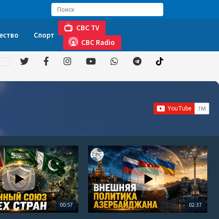
CBC TV
ество
Спорт
CBC Radio
00:57
02:37