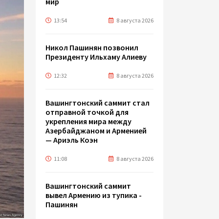
мир
13:54
8 августа 2026
Никол Пашинян позвонил
Президенту Ильхаму Алиеву
12:32
8 августа 2026
Вашингтонский саммит стал
отправной точкой для
укрепления мира между
Азербайджаном и Арменией
— Ариэль Коэн
11:08
8 августа 2026
Вашингтонский саммит
вывел Армению из тупика -
Пашинян