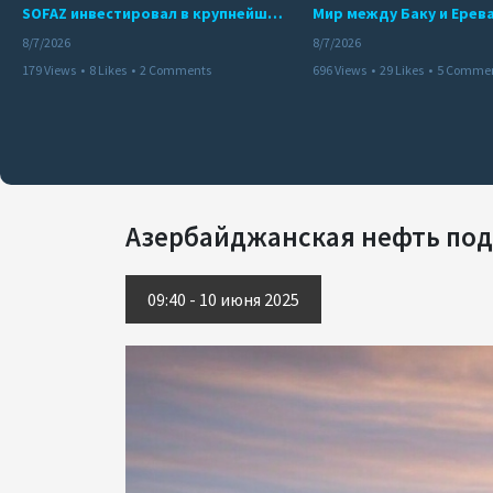
SOFAZ инвестировал в крупнейшего независимого производителя электроэнергии Перу
8/7/2026
8/7/2026
179 Views
•
8 Likes
•
2 Comments
696 Views
•
29 Likes
•
5 Comme
Азербайджанская нефть по
09:40 - 10 июня 2025