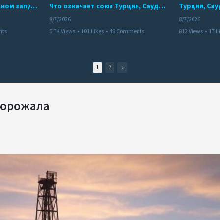
Мир между Баку и Ереваном запускает крупные логистические проекты
Что означает союз Турции, Саудовской Аравии и Пакистана?
8/7/2026
8/7/2026
nts
5.7K Views
•
101 Likes
•
48 Comments
812 Views
•
17 L
1
2
дорожала