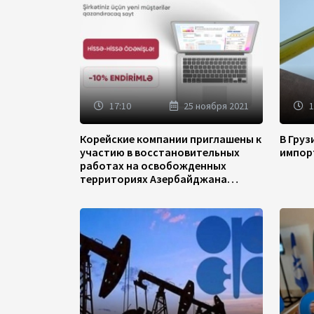
17:10
25 ноября 2021
1
Корейские компании приглашены к
В Гру
участию в восстановительных
импор
работах на освобожденных
территориях Азербайджана
(ФОТО)