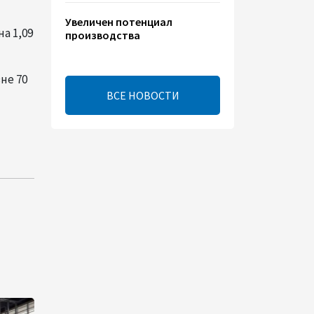
Увеличен потенциал
а 1,09
производства
электроэнергии на
Исфаханской ТЭС
не 70
00:44
8 августа 2026
ВСЕ НОВОСТИ
Китайская компания Jiangsu
Yiershi планирует
инвестировать $30 млн в
Узбекистан
22:14
7 августа 2026
В годовщину
Вашингтонского саммита
настало время перейти к
практической реализации
TRIPP - Секута
21:08
7 августа 2026