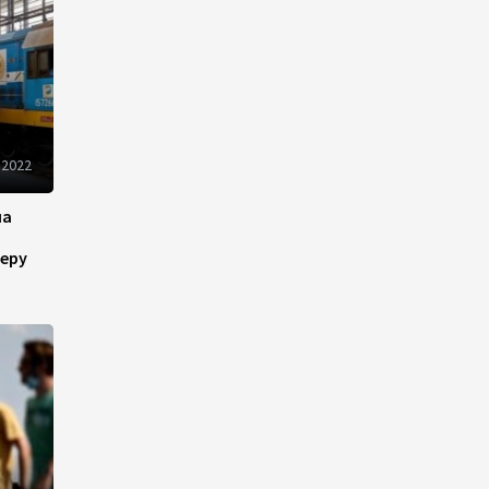
Оборонное соглашение не
направлено против какой-
либо страны — Эрдоган
20:00
7 августа 2026
 2022
Минфин Азербайджана
на
отчитался о работе,
проделанной в I полугодии
еру
17:20
7 августа 2026
PASHA Holding продолжает
успешную реализацию
проекта «Fərqindəlik»,
который был запущен в 2025
году (ФОТО)
17:00
7 августа 2026