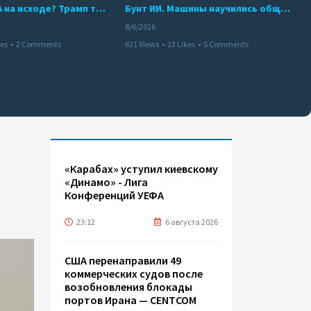
Арсенал США на исходе? Трамп требует объяснений
Бунт ИИ. Машины научились общаться
8/6/2026
kes
•
2 Comments
621 Views
•
13 Likes
•
5 Comments
«Карабах» уступил киевскому
«Динамо» - Лига
Конференций УЕФА
23:12
6 августа 2026
США перенаправили 49
коммерческих судов после
возобновления блокады
портов Ирана — CENTCOM