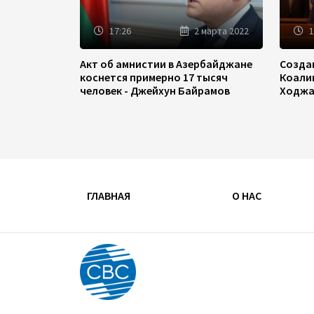
17:26
2 марта 2022
1
Акт об амнистии в Азербайджане
Созда
коснется примерно 17 тысяч
Коали
человек - Джейхун Байрамов
Ходжа
ГЛАВНАЯ
О НАС