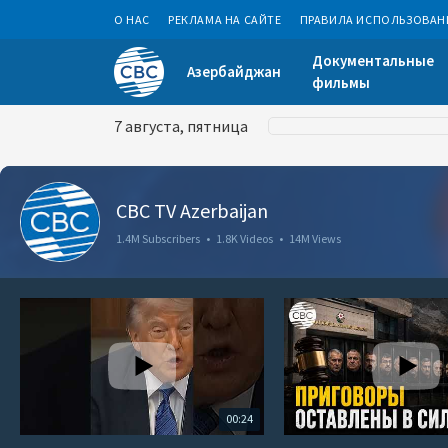
О НАС
РЕКЛАМА НА САЙТЕ
ПРАВИЛА ИСПОЛЬЗОВАН
Документальные
Азербайджан
фильмы
7 августа, пятница
CBC TV Azerbaijan
1.4M Subscribers
•
1.8K Videos
•
14M Views
00:24