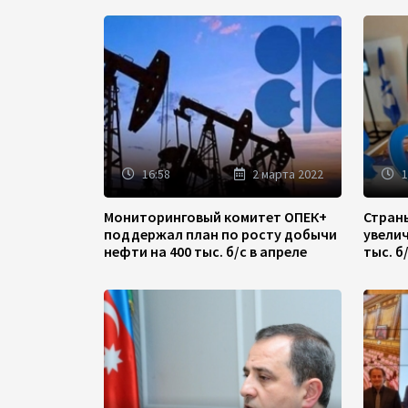
16:58
2 марта 2022
1
Мониторинговый комитет ОПЕК+
Стран
поддержал план по росту добычи
увели
нефти на 400 тыс. б/с в апреле
тыс. б