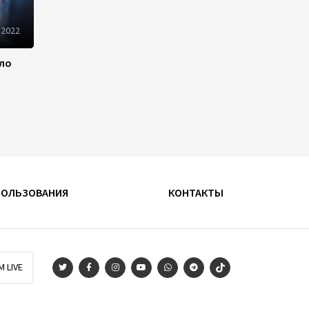
22:22
5 августа 2026
 2022
В Иране раскрыли данные о
выработке электроэнергии
ило
из ВИЭ
19:32
5 августа 2026
Внесены изменения в
Государственную программу
по совершенствованию
управления госимуществом в
Азербайджане
ПОЛЬЗОВАНИЯ
КОНТАКТЫ
13:38
5 августа 2026
Дипломатия во имя мира:
инициатива Токаева о
M LIVE
прекращении боевых
действий и возобновлении
переговоров