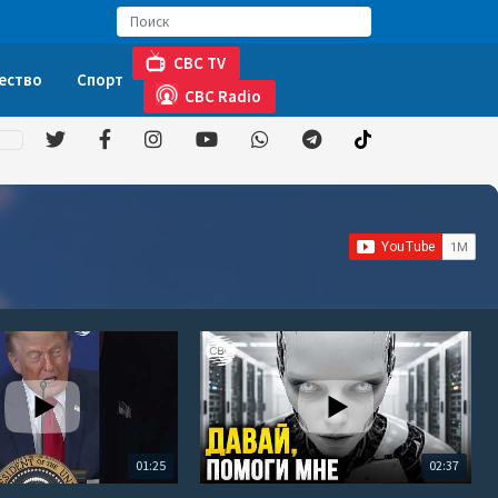
CBC TV
ество
Спорт
CBC Radio
01:25
02:37