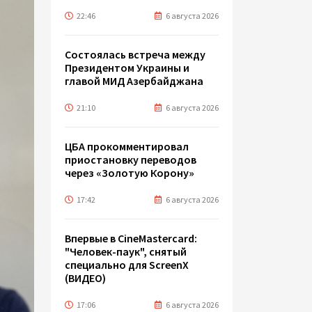
22:46
6 августа 2026
Состоялась встреча между
Президентом Украины и
главой МИД Азербайджана
21:10
6 августа 2026
ЦБА прокомментировал
приостановку переводов
через «Золотую Корону»
17:42
6 августа 2026
Впервые в CineMastercard:
"Человек-паук", снятый
специально для ScreenX
(ВИДЕО)
17:06
6 августа 2026