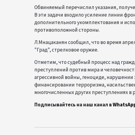
Обвиняемый перечислил указания, получен
В эти задачи входило усиление линии фро
дополнительного укомплектования и испо
противоположной стороны.
Л.Мнацаканян сообщил, что во время апрел
"Град", стрелковое оружие.
Отметим, что судебный процесс над граж
преступлений против мира и человечности
агрессивной войны, геноциде, нарушении 
финансировании терроризма, насильствен
многочисленных других преступлениях в р
Подписывайтесь на наш канал в
WhatsAp