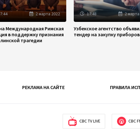
7:44
2 марта 2022
17:48
2 марта
на Международная Римская
Узбекское агентство объяв
ция в поддержку признания
тендер на закупку приборов
линской трагедии
РЕКЛАМА НА САЙТЕ
ПРАВИЛА ИС
CBC TV LIVE
CBC F