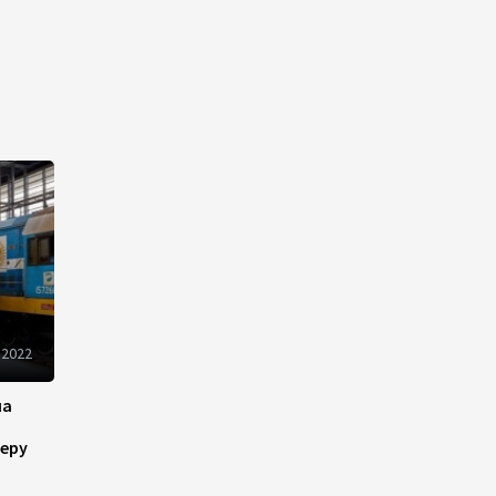
13:18
6 августа 2026
Усиливается контроль в
связи с импортируемыми в
Азербайджан
непродовольственными
товарами
13:16
6 августа 2026
В суде по апелляционным
жалобам граждан Армении
объявлено окончательное
решение
 2022
12:30
6 августа 2026
на
Цены на азербайджанскую
еру
нефть изменились
разнонаправленно