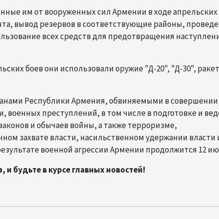
ные им от вооруженных сил Армении в ходе апрельских 
нта, вывод резервов в соответствующие районы, провед
льзование всех средств для предотвращения наступлен
ьских боев они использовали оружие "Д-20", "Д-30", раке
данами Республики Армения, обвиняемыми в совершении
, военных преступлений, в том числе в подготовке и ве
законов и обычаев войны, а также терроризме,
ном захвате власти, насильственном удержании власти 
езультате военной агрессии Армении продолжится 12 ию
p
, и будьте в курсе главных новостей!