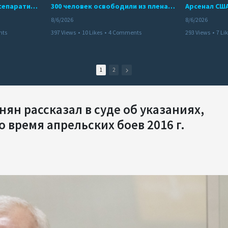
Дело бывших лидеров сепаратистского режима в Карабахе
300 человек освободили из плена террористов. Невероятная история спасения
8/6/2026
8/6/2026
nts
397 Views
•
10 Likes
•
4 Comments
293 Views
•
7 Li
1
2
н рассказал в суде об указаниях,
 время апрельских боев 2016 г.