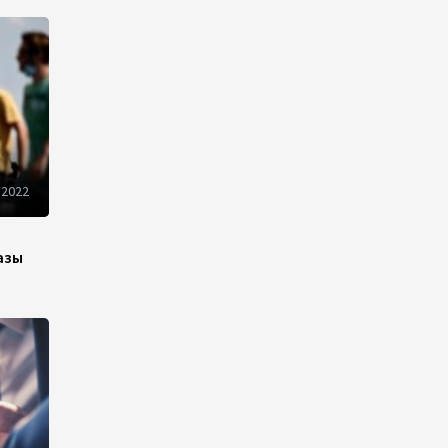
10:14
6 августа 2026
Как Азербайджан и
Казахстан превращают
Каспий в цифровой узел
Евразии
08:00
6 августа 2026
 2022
По итогам июля годовая
инфляция в Казахстане
азы
снизилась до 10,2%
04:30
6 августа 2026
Казахстан расширит меры
поддержки отечественных
производителей и
продвижения экспорта