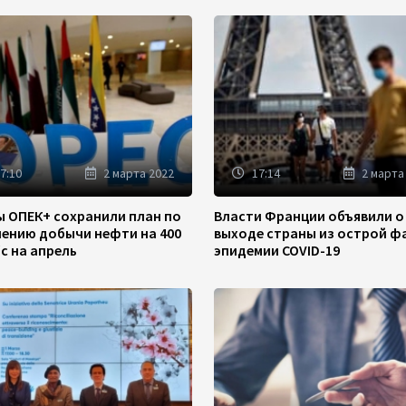
7:10
2 марта 2022
17:14
2 марта
ы ОПЕК+ сохранили план по
Власти Франции объявили о
чению добычи нефти на 400
выходе страны из острой ф
/с на апрель
эпидемии COVID-19