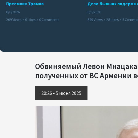
Преемник Трампа
8/6/2026
8/6/2026
209 Views
•
6 Likes
•
0 Comments
549 Views
•
28 Likes
•
5 Comme
Обвиняемый Левон Мнацаканя
полученных от ВС Армении во
20:26 - 5 июня 2025