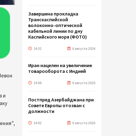
Завершена прокладка
Транскаспийской
волоконно-оптической
кабельной линии по дну
Каспийского моря (ФОТО)
14:32
6 августа 2026
Иран нацелен на увеличение
товарооборота с Индией
Левон
14:06
6 августа 2026
а и
Постпред Азербайджана при
аку
Совете Европы отозван с
должности
ения",
14:02
6 августа 2026