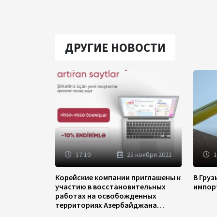
ДРУГИЕ НОВОСТИ
17:10
25 ноября 2021
1
Корейские компании приглашены к
В Гру
участию в восстановительных
импор
работах на освобожденных
территориях Азербайджана
(ФОТО)