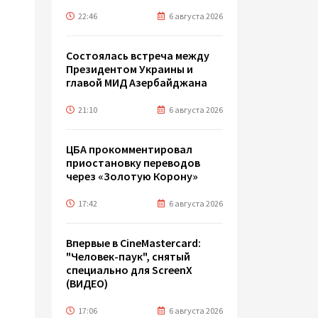
22:46
6 августа 2026
Состоялась встреча между
Президентом Украины и
главой МИД Азербайджана
21:10
6 августа 2026
ЦБА прокомментировал
приостановку переводов
через «Золотую Корону»
17:42
6 августа 2026
Впервые в CineMastercard:
"Человек-паук", снятый
специально для ScreenX
(ВИДЕО)
17:06
6 августа 2026