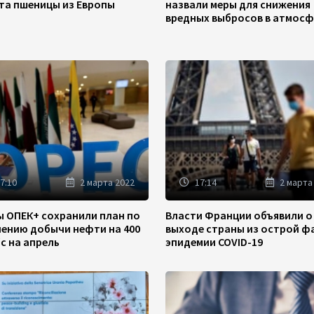
та пшеницы из Европы
назвали меры для снижения
вредных выбросов в атмосф
7:10
2 марта 2022
17:14
2 марта
ы ОПЕК+ сохранили план по
Власти Франции объявили о
чению добычи нефти на 400
выходе страны из острой ф
/с на апрель
эпидемии COVID-19