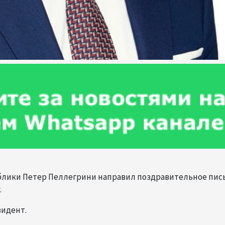
публики Петер Пеллегрини направил поздравительное пис
.
зидент.