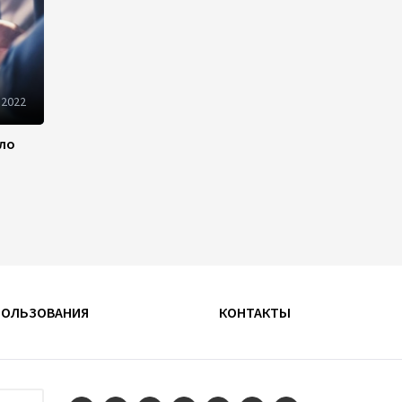
22:22
5 августа 2026
В Иране раскрыли данные о
выработке электроэнергии
из ВИЭ
 2022
19:32
5 августа 2026
ило
Внесены изменения в
Государственную программу
по совершенствованию
управления госимуществом в
Азербайджане
13:38
5 августа 2026
ПОЛЬЗОВАНИЯ
КОНТАКТЫ
Дипломатия во имя мира:
инициатива Токаева о
прекращении боевых
действий и возобновлении
переговоров