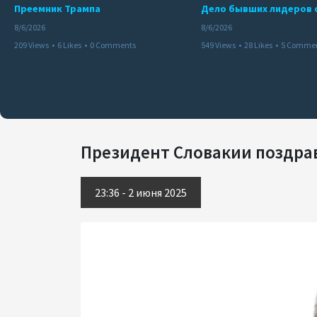
Преемник Трампа
8/6/2026
8/6/2026
209 Views
•
6 Likes
•
0 Comments
549 Views
•
28 Likes
•
5 Comme
Президент Словакии поздра
23:36 - 2 июня 2025