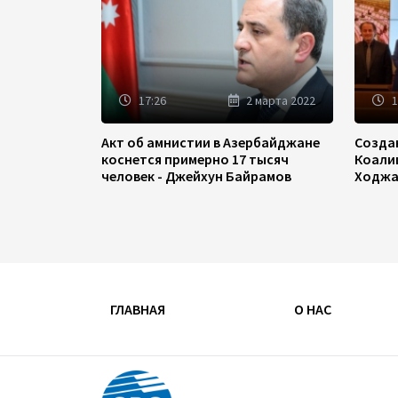
17:26
2 марта 2022
1
Акт об амнистии в Азербайджане
Созда
коснется примерно 17 тысяч
Коали
человек - Джейхун Байрамов
Ходжа
ГЛАВНАЯ
О НАС