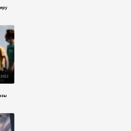
10:14
6 августа 2026
еру
Как Азербайджан и
Казахстан превращают
Каспий в цифровой узел
Евразии
08:00
6 августа 2026
По итогам июля годовая
инфляция в Казахстане
 2022
снизилась до 10,2%
04:30
6 августа 2026
азы
Казахстан расширит меры
поддержки отечественных
производителей и
продвижения экспорта