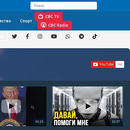
CBC TV
ество
Спорт
CBC Radio
01:25
02:37