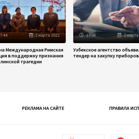
7:44
2 марта 2022
17:48
2 марта
на Международная Римская
Узбекское агентство объяв
ция в поддержку признания
тендер на закупку приборов
линской трагедии
РЕКЛАМА НА САЙТЕ
ПРАВИЛА ИС