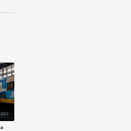
13:18
6 августа 2026
Усиливается контроль в
связи с импортируемыми в
Азербайджан
непродовольственными
товарами
13:16
6 августа 2026
В суде по апелляционным
жалобам граждан Армении
объявлено окончательное
решение
12:30
6 августа 2026
 2022
Цены на азербайджанскую
нефть изменились
разнонаправленно
на