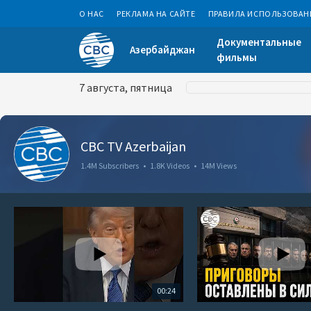
О НАС
РЕКЛАМА НА САЙТЕ
ПРАВИЛА ИСПОЛЬЗОВАН
Документальные
Азербайджан
фильмы
7 августа, пятница
CBC TV Azerbaijan
1.4M Subscribers
•
1.8K Videos
•
14M Views
00:24