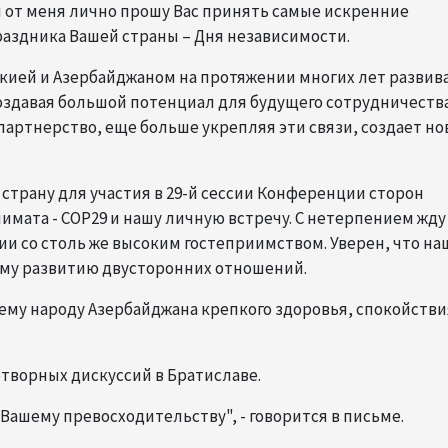
 от меня лично прошу Вас принять самые искренние
аздника Вашей страны – Дня независимости.
акией и Азербайджаном на протяжении многих лет развив
создавая большой потенциал для будущего сотрудничества
партнерство, еще больше укрепляя эти связи, создает н
 страну для участия в 29-й сессии Конференции сторон
мата - СОР29 и нашу личную встречу. С нетерпением жду
ии со столь же высоким гостеприимством. Уверен, что на
му развитию двусторонних отношений.
ему народу Азербайджана крепкого здоровья, спокойстви
творных дискуссий в Братиславе.
ашему превосходительству", - говорится в письме.