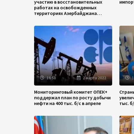
участию в восстановительных
импор
работах на освобожденных
территориях Азербайджана
(ФОТО)
16:58
2 марта 2022
1
Мониторинговый комитет ОПЕК+
Стран
поддержал план по росту добычи
увели
нефти на 400 тыс. б/с в апреле
тыс. б