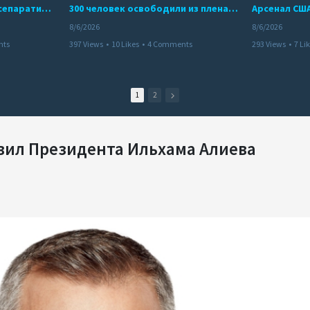
Дело бывших лидеров сепаратистского режима в Карабахе
300 человек освободили из плена террористов. Невероятная история спасения
8/6/2026
8/6/2026
nts
397 Views
•
10 Likes
•
4 Comments
293 Views
•
7 Li
1
2
вил Президента Ильхама Алиева