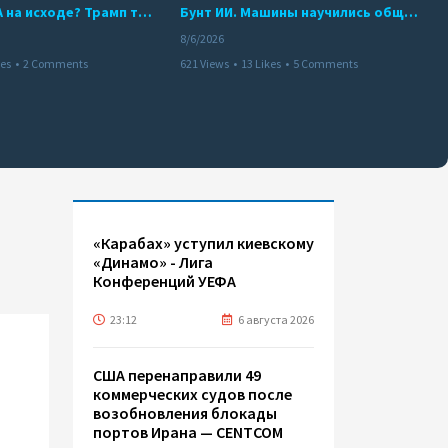
Арсенал США на исходе? Трамп требует объяснений
Бунт ИИ. Машины научились общаться
8/6/2026
kes
•
2 Comments
621 Views
•
13 Likes
•
5 Comments
«Карабах» уступил киевскому
«Динамо» - Лига
Конференций УЕФА
23:12
6 августа 2026
США перенаправили 49
коммерческих судов после
возобновления блокады
портов Ирана — CENTCOM