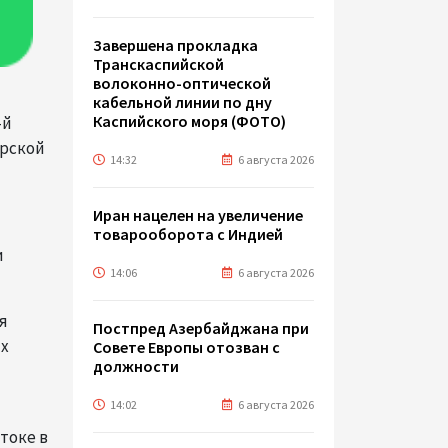
Завершена прокладка
Транскаспийской
волоконно-оптической
кабельной линии по дну
Каспийского моря (ФОТО)
-й
орской
14:32
6 августа 2026
Иран нацелен на увеличение
товарооборота с Индией
и
14:06
6 августа 2026
я
Постпред Азербайджана при
их
Совете Европы отозван с
должности
14:02
6 августа 2026
токе в