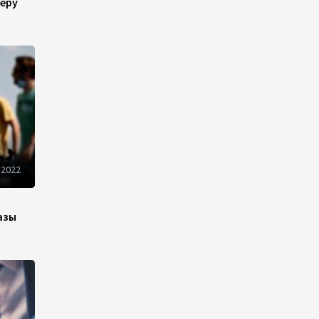
еру
10:14
6 августа 2026
Как Азербайджан и
Казахстан превращают
Каспий в цифровой узел
Евразии
08:00
6 августа 2026
По итогам июля годовая
 2022
инфляция в Казахстане
снизилась до 10,2%
азы
04:30
6 августа 2026
Казахстан расширит меры
поддержки отечественных
производителей и
продвижения экспорта