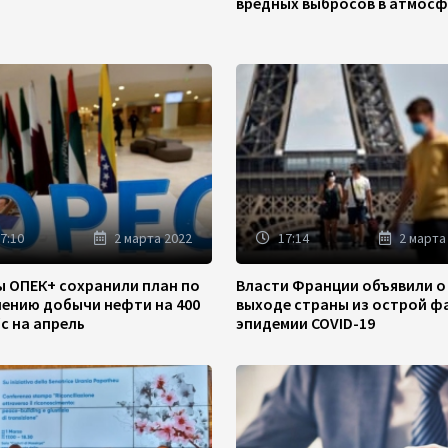
вредных выбросов в атмосф
7:10
2 марта 2022
17:14
2 марта
ы ОПЕК+ сохранили план по
Власти Франции объявили о
чению добычи нефти на 400
выходе страны из острой ф
/с на апрель
эпидемии COVID-19