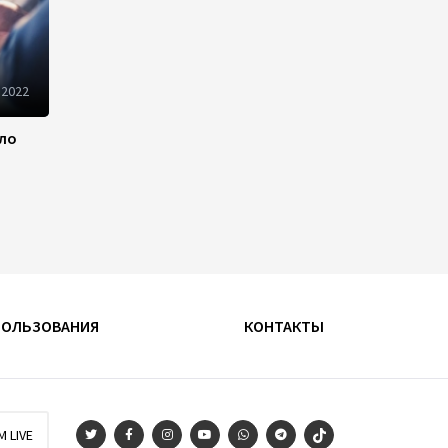
22:22
5 августа 2026
В Иране раскрыли данные о
выработке электроэнергии
 2022
из ВИЭ
ило
19:32
5 августа 2026
Внесены изменения в
Государственную программу
по совершенствованию
управления госимуществом в
Азербайджане
13:38
5 августа 2026
ПОЛЬЗОВАНИЯ
КОНТАКТЫ
Дипломатия во имя мира:
инициатива Токаева о
прекращении боевых
действий и возобновлении
M LIVE
переговоров