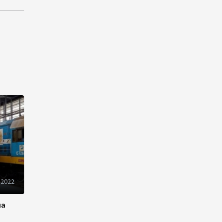
13:18
6 августа 2026
Усиливается контроль в
связи с импортируемыми в
Азербайджан
непродовольственными
товарами
13:16
6 августа 2026
В суде по апелляционным
жалобам граждан Армении
объявлено окончательное
решение
12:30
6 августа 2026
 2022
Цены на азербайджанскую
нефть изменились
на
разнонаправленно