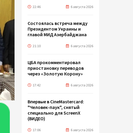
22:46
6 августа 2026
Состоялась встреча между
Президентом Украины и
главой МИД Азербайджана
21:10
6 августа 2026
ЦБА прокомментировал
приостановку переводов
через «Золотую Корону»
17:42
6 августа 2026
Впервые в CineMastercard:
"Человек-паук", снятый
специально для ScreenX
(ВИДЕО)
17:06
6 августа 2026