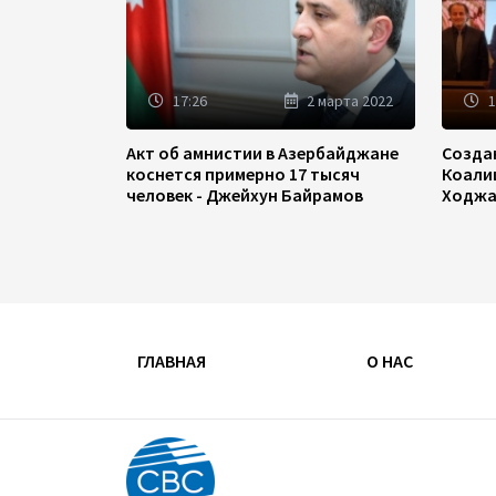
17:26
2 марта 2022
1
Акт об амнистии в Азербайджане
Созда
коснется примерно 17 тысяч
Коали
человек - Джейхун Байрамов
Ходжа
ГЛАВНАЯ
О НАС