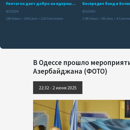
Пентагон дает добро на ядерный удар по противникам США
8/5/2026
8/5/2026
16K Views
•
254 Likes
•
110 Comments
3.9K Views
•
58 Likes
•
4 Comme
В Одессе прошло мероприят
Азербайджана (ФОТО)
22:32 - 2 июня 2025