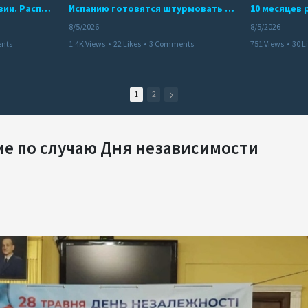
Беспредел банд в Боливии. Расправы над наркоторговцами
Испанию готовятся штурмовать десятки тысяч марокканцев
8/5/2026
8/5/2026
nts
1.4K Views
•
22 Likes
•
3 Comments
751 Views
•
30 L
1
2
ие по случаю Дня независимости