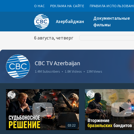
О НАС
РЕКЛАМА НА САЙТЕ
ПРАВИЛА ИСПОЛЬЗОВАН
Документальные
Азербайджан
фильмы
6 августа, четверг
CBC TV Azerbaijan
1.4M Subscribers
•
1.8K Videos
•
13M Views
03:22