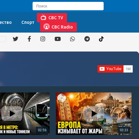
CBC TV
ество
Спорт
CBC Radio
02:59
03:33