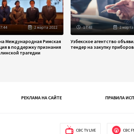
7:44
2 марта 2022
17:48
2 марта
на Международная Римская
Узбекское агентство объяв
ция в поддержку признания
тендер на закупку приборов
линской трагедии
РЕКЛАМА НА САЙТЕ
ПРАВИЛА ИС
CBC TV LIVE
CBC F