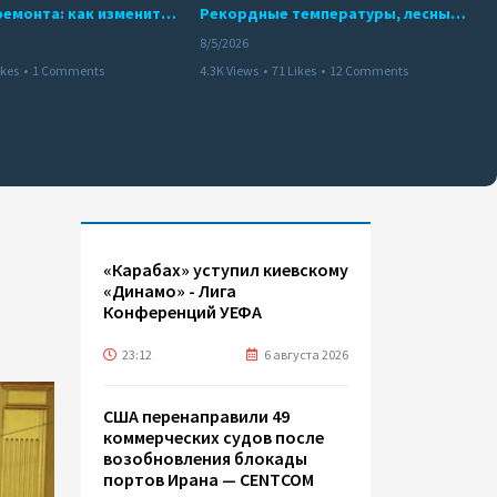
10 месяцев ремонта: как изменится работа Бакинского метро с 15 августа
Рекордные температуры, лесные пожары и красный уровень опасности
8/5/2026
ikes
•
1 Comments
4.3K Views
•
71 Likes
•
12 Comments
«Карабах» уступил киевскому
«Динамо» - Лига
Конференций УЕФА
23:12
6 августа 2026
США перенаправили 49
коммерческих судов после
возобновления блокады
портов Ирана — CENTCOM