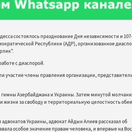
 Одесса состоялось празднование Дня независимости и 107
ократической Республики (АДР), организованное диасп
рлик".
аботе с диаспорой.
ли участие члены правления организации, представител
 гимны Азербайджана и Украины. Затем минутой молчани
ои жизни за свободу и территориальную целостность обе
адвокатов Украины, адвокат Айдын Алиев рассказал об
авала особое значение правам человека, и впервые на Вос