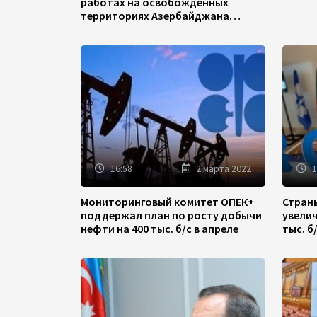
работах на освобожденных
территориях Азербайджана
(ФОТО)
16:58
2 марта 2022
1
Мониторинговый комитет ОПЕК+
Стран
поддержал план по росту добычи
увели
нефти на 400 тыс. б/с в апреле
тыс. б