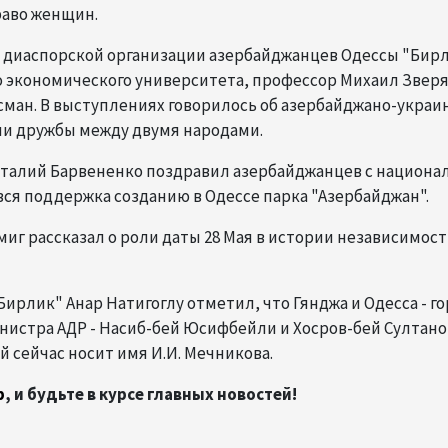
раво женщин.
 диаспорской организации азербайджанцев Одессы "Бир
о экономического университета, профессор Михаил Зверя
ман. В выступлениях говорилось об азербайджано-украи
и дружбы между двумя народами.
италий Барвененко поздравил азербайджанцев с национ
вся поддержка созданию в Одессе парка "Азербайджан".
иг рассказал о роли даты 28 Мая в истории независимост
рлик" Анар Натигоглу отметил, что Гянджа и Одесса - го
инистра АДР - Насиб-бей Юсифбейли и Хосров-бей Султано
 сейчас носит имя И.И. Мечникова.
p
, и будьте в курсе главных новостей!