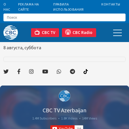
О
РЕКЛАМА НА
ПРАВИЛА
КОНТАКТЫ
НАС
САЙТЕ
ИСПОЛЬЗОВАНИЯ
CBC TV
CBC Radio
8 августа, суббота
CBC TV Azerbaijan
1.4M Subscribers
•
1.8K Videos
•
14M Views