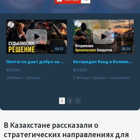
03:22
02:10
Пентагон дает добро на ядерный удар по противникам США
Беспредел банд в Боливии. Расправы над наркоторговцами
8/5/2026
8/5/2026
16K Views
•
254 Likes
3.9K Views
•
58 Likes
•
4 Comments
•
110 Comments
1
2
В Казахстане рассказали о
стратегических направлениях для