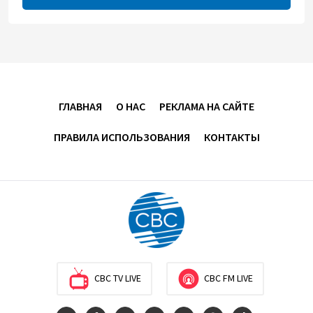
снизилась до 10,2%
04:30
6 августа 2026
Казахстан расширит меры поддержки
отечественных производителей и продвижения
экспорта
ГЛАВНАЯ
О НАС
РЕКЛАМА НА САЙТЕ
22:22
5 августа 2026
ПРАВИЛА ИСПОЛЬЗОВАНИЯ
КОНТАКТЫ
В Иране раскрыли данные о выработке
электроэнергии из ВИЭ
19:32
5 августа 2026
Внесены изменения в Государственную программу
по совершенствованию управления
госимуществом в Азербайджане
CBC TV LIVE
CBC FM LIVE
13:38
5 августа 2026