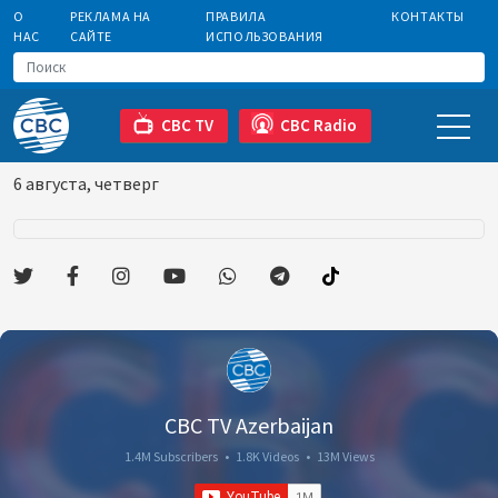
О
РЕКЛАМА НА
ПРАВИЛА
КОНТАКТЫ
НАС
САЙТЕ
ИСПОЛЬЗОВАНИЯ
CBC TV
CBC Radio
6 августа, четверг
CBC TV Azerbaijan
1.4M Subscribers
•
1.8K Videos
•
13M Views