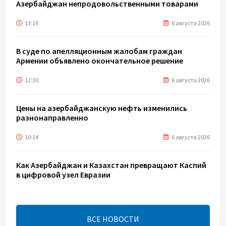
Азербайджан непродовольственными товарами
13:16
6 августа 2026
В суде по апелляционным жалобам граждан
Армении объявлено окончательное решение
12:30
6 августа 2026
Цены на азербайджанскую нефть изменились
разнонаправленно
10:14
6 августа 2026
Как Азербайджан и Казахстан превращают Каспий
в цифровой узел Евразии
08:00
6 августа 2026
ВСЕ НОВОСТИ
По итогам июля годовая инфляция в Казахстане