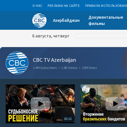
О НАС
РЕКЛАМА НА САЙТЕ
ПРАВИЛА ИСПОЛЬЗОВАН
Документальные
Азербайджан
фильмы
6 августа, четверг
CBC TV Azerbaijan
1.4M Subscribers
•
1.8K Videos
•
13M Views
03:22