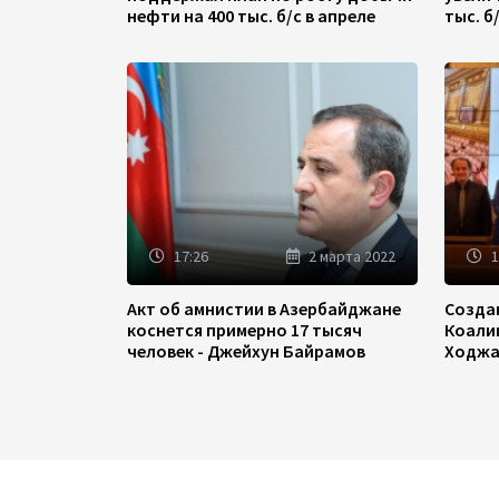
нефти на 400 тыс. б/с в апреле
тыс. б
17:26
2 марта 2022
1
Акт об амнистии в Азербайджане
Созда
коснется примерно 17 тысяч
Коали
человек - Джейхун Байрамов
Ходжа