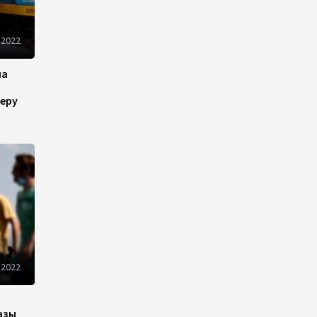
Иран и Оман продолжают
 2022
переговоры по безопасному
маршруту в Ормузском
проливе - Багаи
на
21:36
4 августа 2026
еру
Обсуждено расширение
сотрудничества между
Казахстаном и Арменией
17:40
4 августа 2026
Иран считает Пакистан
долгосрочным
стратегическим партнером –
 2022
министр
15:44
4 августа 2026
азы