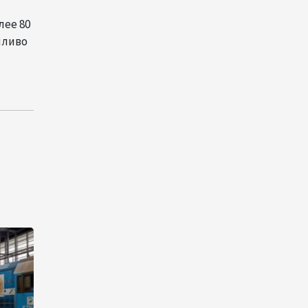
инфраструктуру роста
лее 80
08:00
5 августа 2026
пливо
"Трабзонспор" договорился
о переходе Мохамеда Салаха
02:42
5 августа 2026
Эмир Катара обсудил с
Трампом ситуацию вокруг
Ирана
22:54
4 августа 2026
В Физулинском районе
вспыхнул пожар на открытой
местности
21:58
4 августа 2026