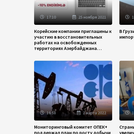
17:10
25 ноября 2021
1
Корейские компании приглашены к
В Гру
участию в восстановительных
импор
работах на освобожденных
территориях Азербайджана
(ФОТО)
16:58
2 марта 2022
1
Мониторинговый комитет ОПЕК+
Стран
поддержал план по росту добычи
увели