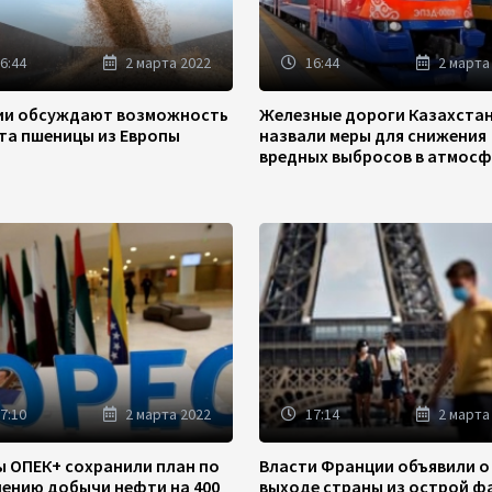
6:44
2 марта 2022
16:44
2 марта
зии обсуждают возможность
Железные дороги Казахста
та пшеницы из Европы
назвали меры для снижения
вредных выбросов в атмосф
7:10
2 марта 2022
17:14
2 марта
ы ОПЕК+ сохранили план по
Власти Франции объявили о
чению добычи нефти на 400
выходе страны из острой ф