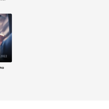
200 тысяч зрителей
посмотрели фильм «Тагиев»:
картина стала самым
просматриваемым
азербайджанским фильмом в
кинотеатрах (ФОТО)
15:10
4 августа 2026
Назначен глава
 2022
Исполнительной власти
Ордубадского района -
Распоряжение
ило
13:02
4 августа 2026
Завершился XV Габалинский
международный
музыкальный фестиваль
(ФОТО/ВИДЕО)