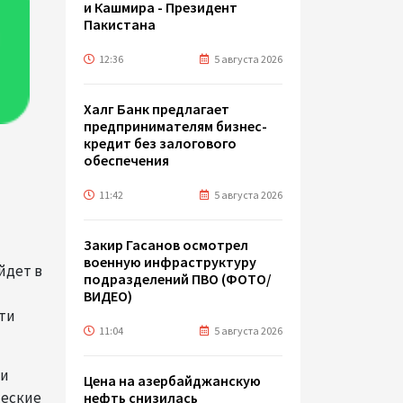
и Кашмира - Президент
Пакистана
12:36
5 августа 2026
Халг Банк предлагает
предпринимателям бизнес-
кредит без залогового
обеспечения
11:42
5 августа 2026
Закир Гасанов осмотрел
военную инфраструктуру
йдет в
подразделений ПВО (ФОТО/
ВИДЕО)
сти
11:04
5 августа 2026
ти
Цена на азербайджанскую
ческие
нефть cнизилась