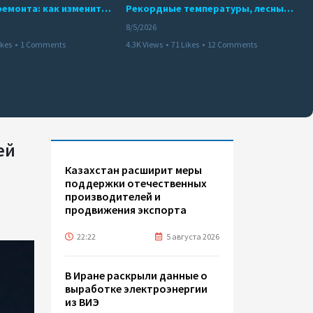
10 месяцев ремонта: как изменится работа Бакинского метро с 15 августа
Рекордные температуры, лесные пожары и красный уровень опасности
8/5/2026
ikes
•
1 Comments
4.3K Views
•
71 Likes
•
12 Comments
ей
Казахстан расширит меры
поддержки отечественных
производителей и
продвижения экспорта
22:22
5 августа 2026
В Иране раскрыли данные о
выработке электроэнергии
из ВИЭ