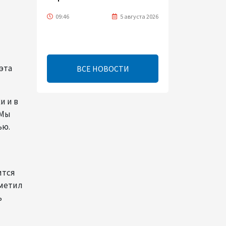
09:46
5 августа 2026
Турецко-американский
ученый Эргун Кырлыковалы
раскритиковал позицию
эта
ВСЕ НОВОСТИ
Талеба по вопросу Рубена
Варданяна
и и в
09:42
5 августа 2026
"Мы
ью.
Средний коридор открывает
широкие возможности для
торговли Европы и Азии -
ОЭСР (Эксклюзив)
ится
09:00
5 августа 2026
тметил
ь
Центральная Азия ускоряет
цифровой переход: платежи
превращаются в