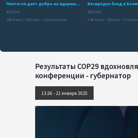
Пентагон дает добро на ядерный удар по противникам США
8/5/2026
8/5/2026
16K Views
•
254 Likes
•
110 Comments
3.9K Views
•
58 Likes
•
4 Comme
Результаты COP29 вдохновл
конференции - губернатор
13:26 - 21 января 2025