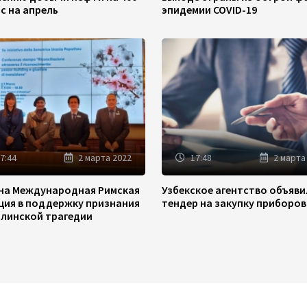
/с на апрель
эпидемии COVID-19
7:44
2 марта 2022
17:48
2 марта
на Международная Римская
Узбекское агентство объяв
ция в поддержку признания
тендер на закупку приборов
линской трагедии