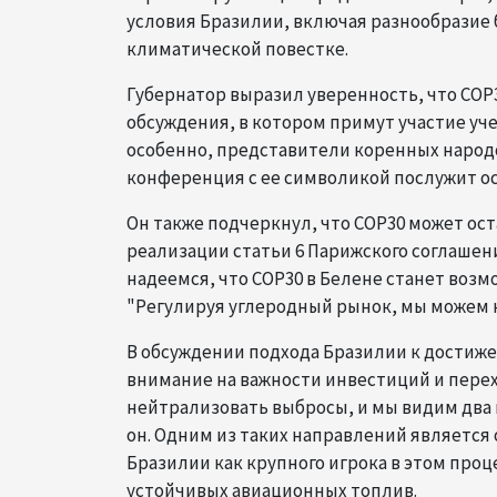
условия Бразилии, включая разнообразие 
климатической повестке.
Губернатор выразил уверенность, что COP
обсуждения, в котором примут участие уч
особенно, представители коренных народо
конференция с ее символикой послужит ос
Он также подчеркнул, что COP30 может ост
реализации статьи 6 Парижского соглашен
надеемся, что COP30 в Белене станет возм
"Регулируя углеродный рынок, мы можем н
В обсуждении подхода Бразилии к достиж
внимание на важности инвестиций и пере
нейтрализовать выбросы, и мы видим два
он. Одним из таких направлений является
Бразилии как крупного игрока в этом про
устойчивых авиационных топлив.