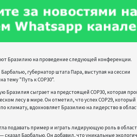
вляют Бразилию на проведение следующей конференции.
р Барбалью, губернатор штата Пара, выступая на сессии
а тему "Путь к COP30".
ю Бразилия сыграет на предстоящей COP30, которая про
ском лесу в мире. Он отметил, что успех COP29, который
 по климату, вдохновляет Бразилию на лидерство в обла
гла подавать пример и играть лидирующую роль в облас
— сказал Барбалью. Он добавил, что уникальные экологи