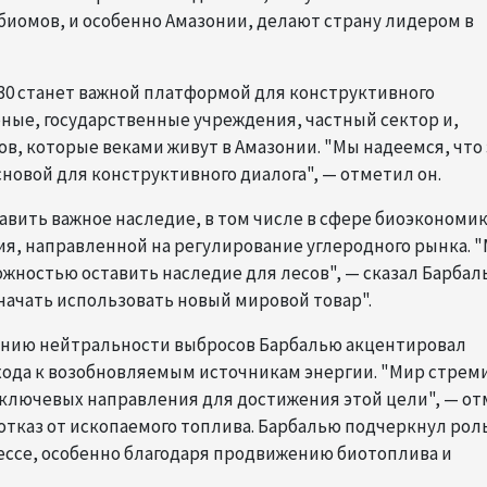
биомов, и особенно Амазонии, делают страну лидером в
30 станет важной платформой для конструктивного
еные, государственные учреждения, частный сектор и,
в, которые веками живут в Амазонии. "Мы надеемся, что 
новой для конструктивного диалога", — отметил он.
авить важное наследие, в том числе в сфере биоэкономик
ия, направленной на регулирование углеродного рынка. 
ожностью оставить наследие для лесов", — сказал Барбал
ачать использовать новый мировой товар".
ению нейтральности выбросов Барбалью акцентировал
хода к возобновляемым источникам энергии. "Мир стрем
 ключевых направления для достижения этой цели", — о
 отказ от ископаемого топлива. Барбалью подчеркнул рол
цессе, особенно благодаря продвижению биотоплива и