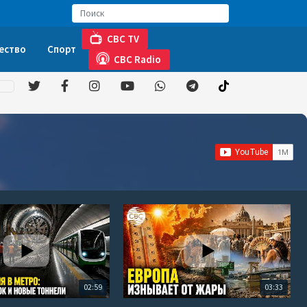
CBC TV
ество
Спорт
CBC Radio
02:59
03:33