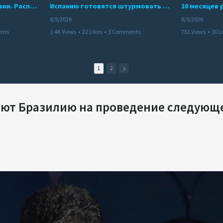
Беспредел банд в Боливии. Расправы над наркоторговцами
Испанию готовятся штурмовать десятки тысяч марокканцев
8/5/2026
8/5/2026
nts
1.4K Views
•
22 Likes
•
3 Comments
751 Views
•
30 L
1
2
яют Бразилию на проведение следующ