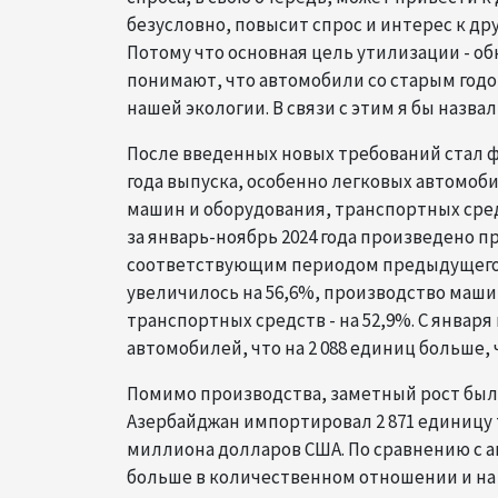
безусловно, повысит спрос и интерес к д
Потому что основная цель утилизации - об
понимают, что автомобили со старым годо
нашей экологии. В связи с этим я бы назвал
После введенных новых требований стал ф
года выпуска, особенно легковых автомоби
машин и оборудования, транспортных сре
за январь-ноябрь 2024 года произведено п
соответствующим периодом предыдущего 
увеличилось на 56,6%, производство машин
транспортных средств - на 52,9%. С января
автомобилей, что на 2 088 единиц больше,
Помимо производства, заметный рост был о
Азербайджан импортировал 2 871 единицу 
миллиона долларов США. По сравнению с ан
больше в количественном отношении и на 