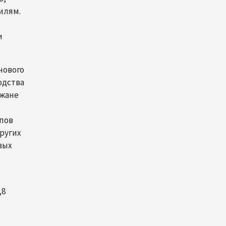
13:18
6 августа 2026
илям.
и
Усиливается контроль в
связи с импортируемыми в
Азербайджан
непродовольственными
нового
товарами
одства
джане
13:16
6 августа 2026
пов
В суде по апелляционным
жалобам граждан Армении
других
объявлено окончательное
вых
решение
12:30
6 августа 2026
,8
Цены на азербайджанскую
)
нефть изменились
разнонаправленно