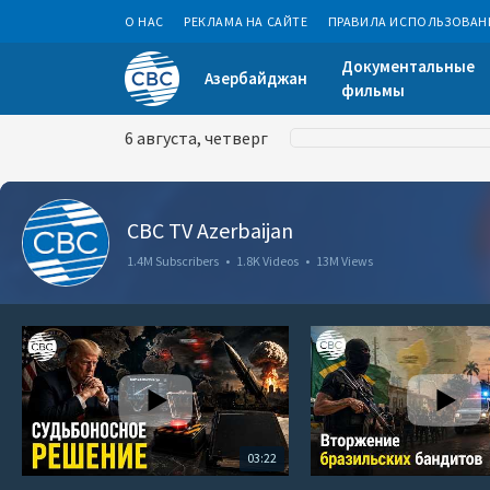
О НАС
РЕКЛАМА НА САЙТЕ
ПРАВИЛА ИСПОЛЬЗОВАН
Документальные
Азербайджан
фильмы
6 августа, четверг
CBC TV Azerbaijan
1.4M Subscribers
•
1.8K Videos
•
13M Views
03:22