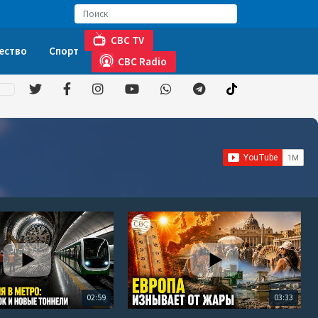
CBC TV
ество
Спорт
CBC Radio
02:59
03:33