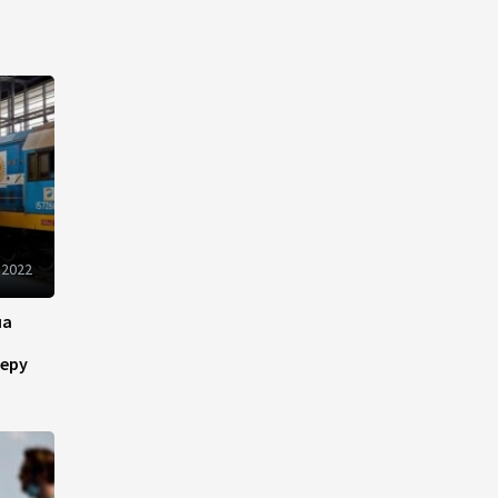
22:22
5 августа 2026
В Иране раскрыли данные о
выработке электроэнергии
из ВИЭ
19:32
5 августа 2026
Внесены изменения в
Государственную программу
по совершенствованию
 2022
управления госимуществом в
Азербайджане
на
13:38
5 августа 2026
еру
Дипломатия во имя мира:
инициатива Токаева о
прекращении боевых
действий и возобновлении
переговоров