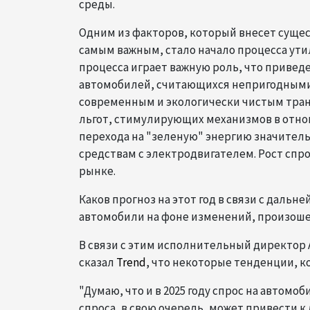
среды.
Одним из факторов, который внесет сущес
самым важным, стало начало процесса утил
процесса играет важную роль, что привед
автомобилей, считающихся непригодными 
современным и экологически чистым тран
льгот, стимулирующих механизмов в отно
перехода на "зеленую" энергию значител
средствам с электродвигателем. Рост сп
рынке.
Каков прогноз на этот год в связи с дальн
автомобили на фоне изменений, произошед
В связи с этим исполнительный директор
сказал
Trend
, что некоторые тенденции, ко
"Думаю, что и в 2025 году спрос на автом
спроса, в свою очередь, может привести 