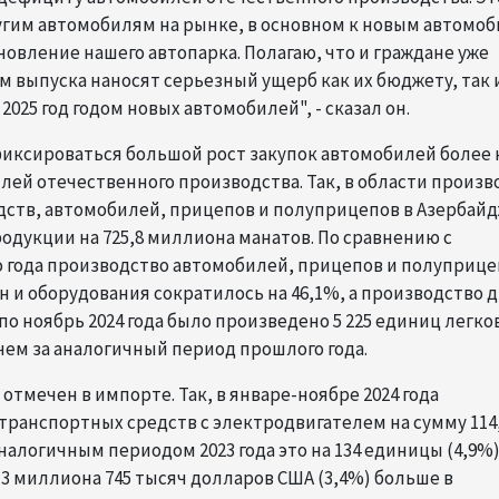
ругим автомобилям на рынке, в основном к новым автомоб
новление нашего автопарка. Полагаю, что и граждане уже
м выпуска наносят серьезный ущерб как их бюджету, так 
 2025 год годом новых автомобилей", - сказал он.
иксироваться большой рост закупок автомобилей более 
лей отечественного производства. Так, в области произв
дств, автомобилей, прицепов и полуприцепов в Азербай
родукции на 725,8 миллиона манатов. По сравнению с
года производство автомобилей, прицепов и полуприце
 и оборудования сократилось на 46,1%, а производство 
 по ноябрь 2024 года было произведено 5 225 единиц легко
 чем за аналогичный период прошлого года.
тмечен в импорте. Так, в январе-ноябре 2024 года
транспортных средств с электродвигателем на сумму 114
алогичным периодом 2023 года это на 134 единицы (4,9%
3 миллиона 745 тысяч долларов США (3,4%) больше в