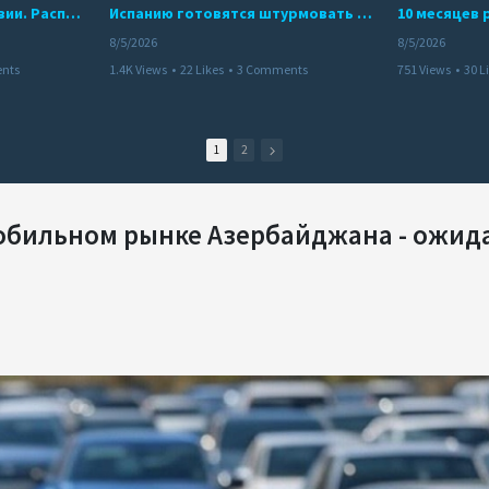
Беспредел банд в Боливии. Расправы над наркоторговцами
Испанию готовятся штурмовать десятки тысяч марокканцев
8/5/2026
8/5/2026
nts
1.4K Views
•
22 Likes
•
3 Comments
751 Views
•
30 L
1
2
обильном рынке Азербайджана - ожид