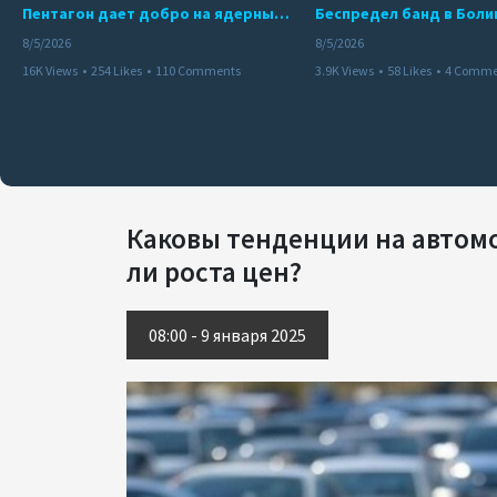
Пентагон дает добро на ядерный удар по противникам США
8/5/2026
8/5/2026
16K Views
•
254 Likes
•
110 Comments
3.9K Views
•
58 Likes
•
4 Comme
Каковы тенденции на автом
ли роста цен?
08:00 - 9 января 2025