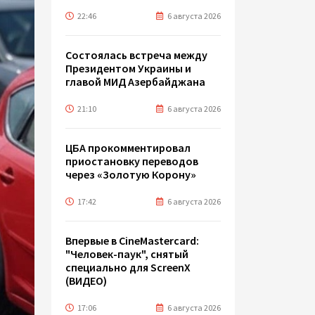
22:46
6 августа 2026
Состоялась встреча между
Президентом Украины и
главой МИД Азербайджана
21:10
6 августа 2026
ЦБА прокомментировал
приостановку переводов
через «Золотую Корону»
17:42
6 августа 2026
Впервые в CineMastercard:
"Человек-паук", снятый
специально для ScreenX
(ВИДЕО)
17:06
6 августа 2026