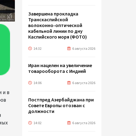
Завершена прокладка
Транскаспийской
волоконно-оптической
кабельной линии по дну
Каспийского моря (ФОТО)
14:32
6 августа 2026
Иран нацелен на увеличение
товарооборота с Индией
14:06
6 августа 2026
 и в
Постпред Азербайджана при
ров
Совете Европы отозван с
должности
я
имых
14:02
6 августа 2026
й