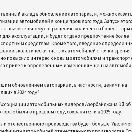
твенный вклад в обновление автопарка, и, можно сказать
изации автомобилей в конце прошлого года. Запуск этог
ет к значительному сокращению количества более стары
для эксплуатации, и будет отдано предпочтение более
спортным средствам. Кроме того, введение определенн
шении экологически чистых автомобилей с точки зрения
ьно повысило интерес к новым автомобилям и транспор
роса привел к определенным изменениям цен на автомоб
ейшим обновлением автопарка и, в частности, ценами на
ших в 2024 году?
 Ассоциации автомобильных дилеров Азербайджана Эйюб
торые были в прошлом году, сохранятся и в 2025 году.
обили отечественного производства будет больше. Увеличе
к дефициту автомобилей отечественного производства. Эт