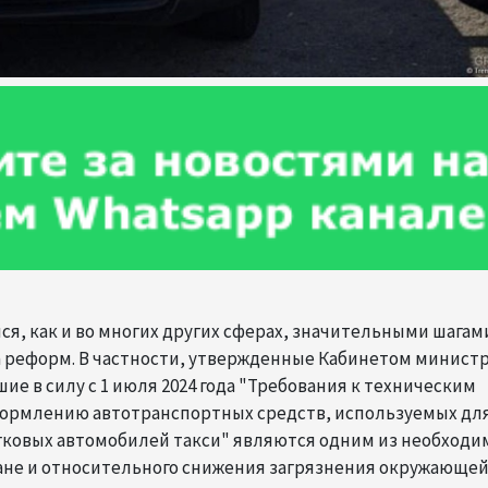
ся, как и во многих других сферах, значительными шагами
 реформ. В частности, утвержденные Кабинетом минист
шие в силу с 1 июля 2024 года "Требования к техническим
формлению автотранспортных средств, используемых дл
егковых автомобилей такси" являются одним из необход
ране и относительного снижения загрязнения окружающе