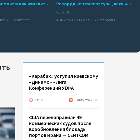
10 месяцев ремонта: как изменится работа Бакинского метро с 15 августа
Рекордные температуры, лесные пожары и красный уровень опасности
8/5/2026
ikes
•
1 Comments
4.3K Views
•
71 Likes
•
12 Comments
ать
«Карабах» уступил киевскому
«Динамо» - Лига
Конференций УЕФА
23:12
6 августа 2026
США перенаправили 49
коммерческих судов после
возобновления блокады
портов Ирана — CENTCOM