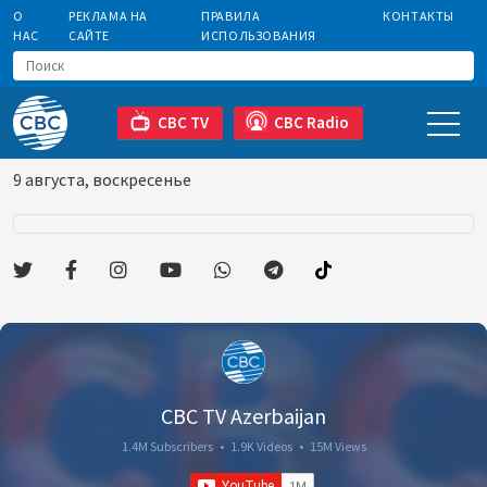
О
РЕКЛАМА НА
ПРАВИЛА
КОНТАКТЫ
НАС
САЙТЕ
ИСПОЛЬЗОВАНИЯ
CBC TV
CBC Radio
9 августа, воскресенье
CBC TV Azerbaijan
1.4M Subscribers
•
1.9K Videos
•
15M Views