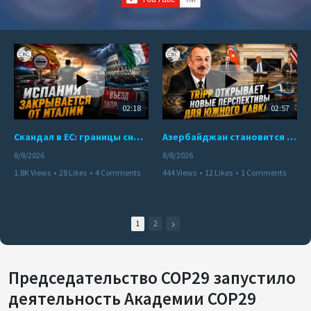
02:18
02:57
Скандал в ЕС: границы снова под контролем
Азербайджан становится мостом между Востоком и Западом
8/8/2026
8/8/2026
1.8K Views
•
28 Likes
•
4 Comments
444 Views
•
12 Likes
•
1 Comments
1
2
Председательство COP29 запустило
деятельность Академии COP29