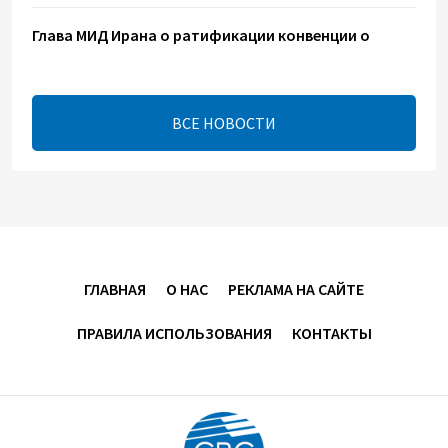
Глава МИД Ирана о ратификации конвенции о
правовом статусе Каспия
17:56
8 августа 2026
ВСЕ НОВОСТИ
Иран и Оман близки к соглашению по Ормузскому
проливу – Арагчи
17:46
8 августа 2026
Телефонный разговор лидеров - показатель
институционализации процесса нормализации
ГЛАВНАЯ
О НАС
РЕКЛАМА НА САЙТЕ
между Азербайджаном и Арменией — Цукерман
ПРАВИЛА ИСПОЛЬЗОВАНИЯ
КОНТАКТЫ
17:00
8 августа 2026
Хикмет Гаджиев поделился публикацией в связи с
годовщиной Вашингтонского саммита (ВИДЕО)