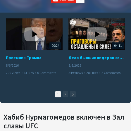
00:24
04:11
Преемник Трампа
Дело бывших лидеров сепаратистского режима в Карабахе
8/6/2026
8/6/2026
209 Views
•
6 Likes
•
0 Comments
549 Views
•
28 Likes
•
5 Comments
1
2
Хабиб Нурмагомедов включен в Зал
славы UFC