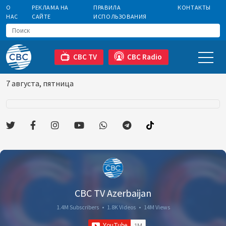
О
РЕКЛАМА НА
ПРАВИЛА
КОНТАКТЫ
НАС
САЙТЕ
ИСПОЛЬЗОВАНИЯ
CBC TV
CBC Radio
7 августа, пятница
CBC TV Azerbaijan
1.4M Subscribers
•
1.8K Videos
•
14M Views