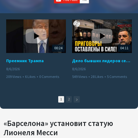
00:24
04:11
Преемник Трампа
Дело бывших лидеров сепаратистского режима в Карабахе
8/6/2026
8/6/2026
209 Views
•
6 Likes
•
0 Comments
549 Views
•
28 Likes
•
5 Comments
1
2
«Барселона» установит статую
Лионеля Месси