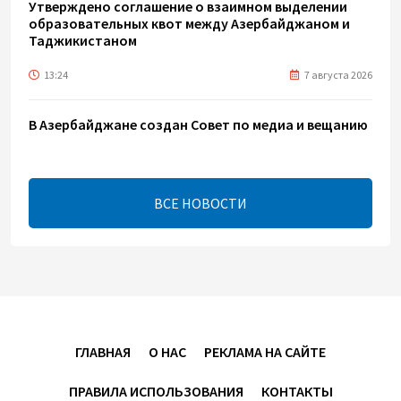
Утверждено соглашение о взаимном выделении
образовательных квот между Азербайджаном и
Таджикистаном
13:24
7 августа 2026
В Азербайджане создан Совет по медиа и вещанию
- Указ
13:16
7 августа 2026
ВСЕ НОВОСТИ
ЕАЭС расширяет финансовый рынок и вводит
единые правила электронной торговли - Мишустин
13:04
7 августа 2026
Узбекистан предложил ЕАЭС совместную
программу "зеленой трансформации"
ГЛАВНАЯ
О НАС
РЕКЛАМА НА САЙТЕ
12:54
7 августа 2026
ПРАВИЛА ИСПОЛЬЗОВАНИЯ
КОНТАКТЫ