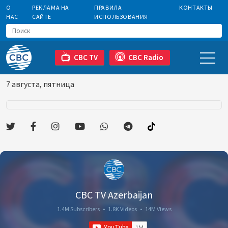
О
РЕКЛАМА НА
ПРАВИЛА
КОНТАКТЫ
НАС
САЙТЕ
ИСПОЛЬЗОВАНИЯ
CBC TV
CBC Radio
7 августа, пятница
CBC TV Azerbaijan
1.4M Subscribers
•
1.8K Videos
•
14M Views