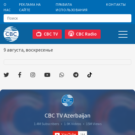
О
РЕКЛАМА НА
ПРАВИЛА
КОНТАКТЫ
НАС
САЙТЕ
ИСПОЛЬЗОВАНИЯ
CBC TV
CBC Radio
9 августа, воскресенье
CBC TV Azerbaijan
1.4M Subscribers
•
1.9K Videos
•
15M Views