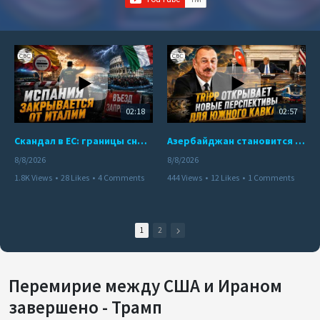
02:18
02:57
Скандал в ЕС: границы снова под контролем
Азербайджан становится мостом между Востоком и Западом
8/8/2026
8/8/2026
1.8K Views
•
28 Likes
•
4 Comments
444 Views
•
12 Likes
•
1 Comments
1
2
Перемирие между США и Ираном
завершено - Трамп