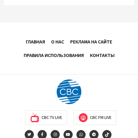
институционализации процесса нормализации
между Азербайджаном и Арменией — Цукерман
17:00
8 августа 2026
Хикмет Гаджиев поделился публикацией в связи с
ГЛАВНАЯ
О НАС
РЕКЛАМА НА САЙТЕ
годовщиной Вашингтонского саммита (ВИДЕО)
ПРАВИЛА ИСПОЛЬЗОВАНИЯ
КОНТАКТЫ
15:14
8 августа 2026
В минобороны Азербайджана прошло собрание
военных атташе в зарубежных странах (ФОТО)
14:34
8 августа 2026
МИД Франции выступил с заявлением по случаю
годовщины Вашингтонского саммита
CBC TV LIVE
CBC FM LIVE
14:14
8 августа 2026