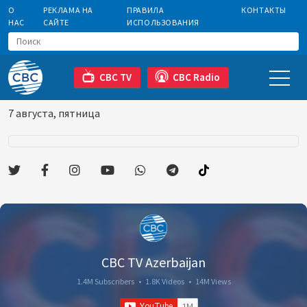
О
РЕКЛАМА НА
ПРАВИЛА
КОНТАКТЫ
НАС
САЙТЕ
ИСПОЛЬЗОВАНИЯ
CBC TV
CBC Radio
7 августа, пятница
CBC TV Azerbaijan
1.4M Subscribers
•
1.8K Videos
•
14M Views