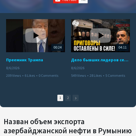
00:24
04:11
Преемник Трампа
Дело бывших лидеров сепаратистского режима в Карабахе
8/6/2026
8/6/2026
209 Views
•
6 Likes
•
0 Comments
549 Views
•
28 Likes
•
5 Comments
1
2
Назван объем экспорта
азербайджанской нефти в Румынию