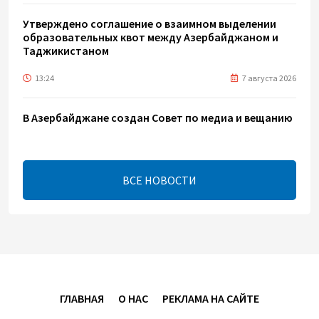
Утверждено соглашение о взаимном выделении
образовательных квот между Азербайджаном и
Таджикистаном
13:24
7 августа 2026
В Азербайджане создан Совет по медиа и вещанию
- Указ
13:16
7 августа 2026
ВСЕ НОВОСТИ
ЕАЭС расширяет финансовый рынок и вводит
единые правила электронной торговли - Мишустин
13:04
7 августа 2026
Узбекистан предложил ЕАЭС совместную
программу "зеленой трансформации"
ГЛАВНАЯ
О НАС
РЕКЛАМА НА САЙТЕ