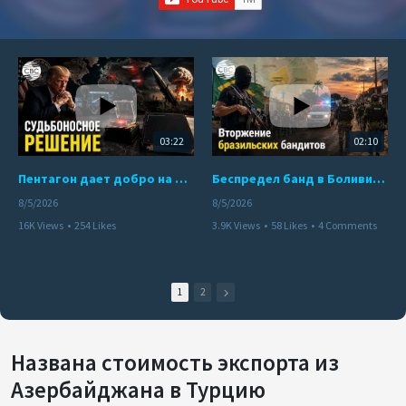
03:22
02:10
Пентагон дает добро на ядерный удар по противникам США
Беспредел банд в Боливии. Расправы над наркоторговцами
8/5/2026
8/5/2026
16K Views
•
254 Likes
3.9K Views
•
58 Likes
•
4 Comments
•
110 Comments
1
2
Названа стоимость экспорта из
Азербайджана в Турцию