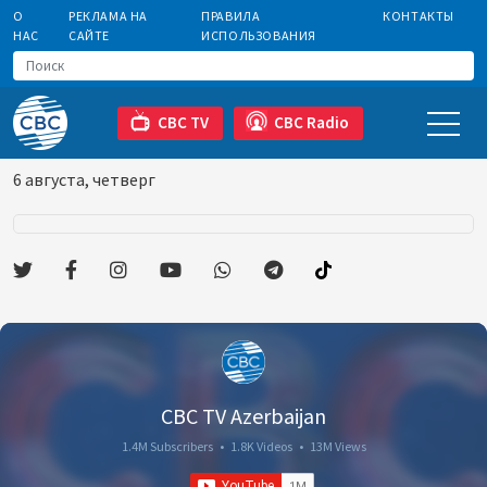
О
РЕКЛАМА НА
ПРАВИЛА
КОНТАКТЫ
НАС
САЙТЕ
ИСПОЛЬЗОВАНИЯ
CBC TV
CBC Radio
6 августа, четверг
CBC TV Azerbaijan
1.4M Subscribers
•
1.8K Videos
•
13M Views