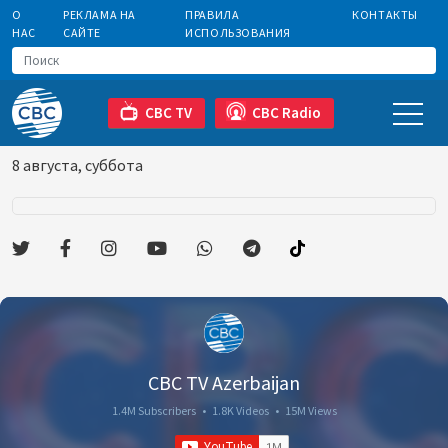
О
РЕКЛАМА НА
ПРАВИЛА
КОНТАКТЫ
НАС
САЙТЕ
ИСПОЛЬЗОВАНИЯ
CBC TV
CBC Radio
8 августа, суббота
CBC TV Azerbaijan
1.4M Subscribers
•
1.8K Videos
•
15M Views