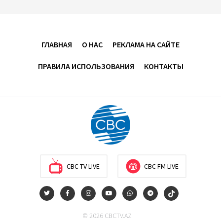
13:04
7 августа 2026
Узбекистан предложил ЕАЭС совместную
программу "зеленой трансформации"
ГЛАВНАЯ
О НАС
РЕКЛАМА НА САЙТЕ
12:54
7 августа 2026
ПРАВИЛА ИСПОЛЬЗОВАНИЯ
КОНТАКТЫ
ЕАЭС сохраняет положительную динамику
экономики и наращивает взаимную торговлю –
Мишустин
12:48
7 августа 2026
Новые соглашения ЕАЭС создают условия для
электронной торговли и общего рынка - Турчин
CBC TV LIVE
CBC FM LIVE
12:18
7 августа 2026
Беларусь предложила пересмотреть механизм
© 2026 CBCTV.AZ
финансирования промкооперации в ЕАЭС