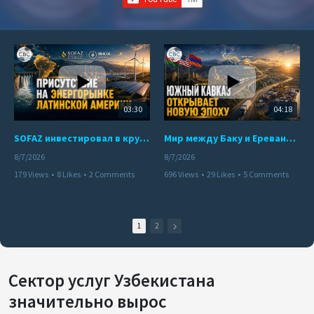
03:30
04:18
SOFAZ инвестировал в крупнейшего независимого производителя электроэнергии Перу
Мир между Баку и Ереваном запускает крупные логистические проекты
8/7/2026
8/7/2026
179 Views
•
8 Likes
•
2 Comments
696 Views
•
29 Likes
•
5 Comments
1
2
Сектор услуг Узбекистана
значительно вырос