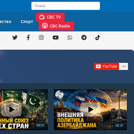
CBC TV
ество
Спорт
CBC Radio
00:57
02:37