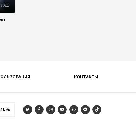
Определены права и
 2022
обязанности Совета по
медиа и вещанию
ило
Азербайджана
14:28
7 августа 2026
Fitch вновь повысило
рейтинги Банка ABB
14:26
7 августа 2026
ПОЛЬЗОВАНИЯ
КОНТАКТЫ
Хазар Фархадов назначен
послом Азербайджана в
Малайзии
13:44
7 августа 2026
M LIVE
Ирфан Давудов назначен
послом Азербайджана в
Пакистане