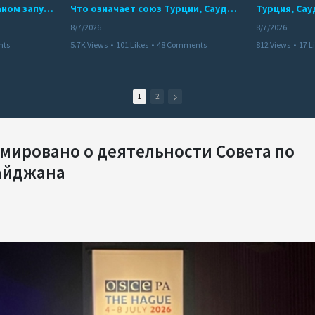
Мир между Баку и Ереваном запускает крупные логистические проекты
Что означает союз Турции, Саудовской Аравии и Пакистана?
8/7/2026
8/7/2026
nts
5.7K Views
•
101 Likes
•
48 Comments
812 Views
•
17 L
1
2
мировано о деятельности Совета по
айджана