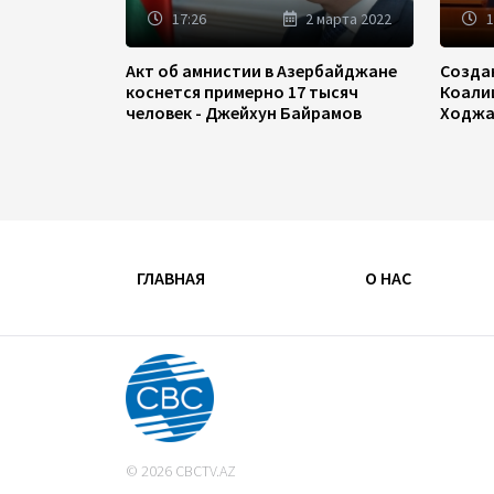
17:26
2 марта 2022
1
Акт об амнистии в Азербайджане
Созда
коснется примерно 17 тысяч
Коали
человек - Джейхун Байрамов
Ходжа
ГЛАВНАЯ
О НАС
© 2026 CBCTV.AZ