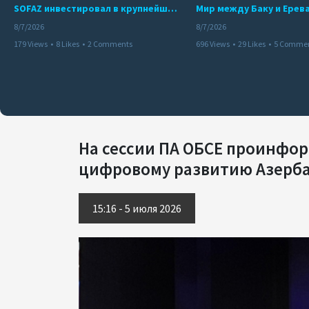
SOFAZ инвестировал в крупнейшего независимого производителя электроэнергии Перу
8/7/2026
8/7/2026
179 Views
•
8 Likes
•
2 Comments
696 Views
•
29 Likes
•
5 Comme
На сессии ПА ОБСЕ проинфор
цифровому развитию Азерб
15:16 - 5 июля 2026