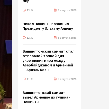
мир
13:54
8 августа 2026
Никол Пашинян позвонил
Президенту Ильхаму Алиеву
12:32
8 августа 2026
Вашингтонский саммит стал
отправной точкой для
укрепления мира между
Азербайджаном и Арменией
— Ариэль Коэн
11:08
8 августа 2026
Вашингтонский саммит
вывел Армению из тупика -
Пашинян