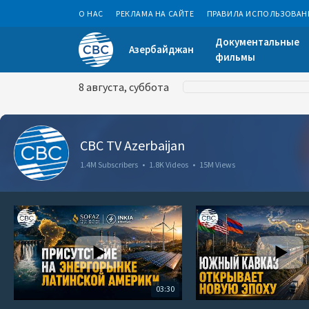
О НАС
РЕКЛАМА НА САЙТЕ
ПРАВИЛА ИСПОЛЬЗОВАН
Документальные
Азербайджан
фильмы
8 августа, суббота
CBC TV Azerbaijan
1.4M Subscribers
•
1.8K Videos
•
15M Views
03:30