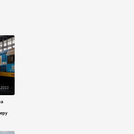
Оборонное соглашение не
направлено против какой-
либо страны — Эрдоган
20:00
7 августа 2026
Минфин Азербайджана
отчитался о работе,
проделанной в I полугодии
17:20
7 августа 2026
 2022
PASHA Holding продолжает
успешную реализацию
на
проекта «Fərqindəlik»,
который был запущен в 2025
еру
году (ФОТО)
17:00
7 августа 2026