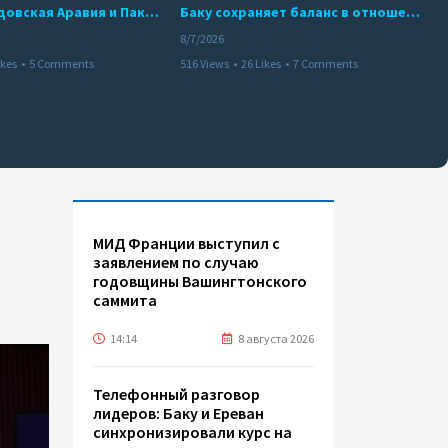
Турция, Саудовская Аравия и Пакистан подписали соглашение о совместной обороне
Баку сохраняет баланс в отношениях с Москвой и Киевом
8/7/2026
ikes
•
5 Comments
516 Views
•
26 Likes
•
7 Comments
МИД Франции выступил с
заявлением по случаю
годовщины Вашингтонского
саммита
14:14
8 августа 2026
Телефонный разговор
лидеров: Баку и Ереван
синхронизировали курс на