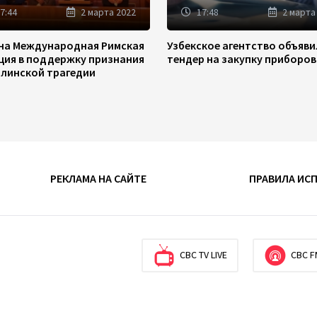
7:44
2 марта 2022
17:48
2 марта
на Международная Римская
Узбекское агентство объяв
ция в поддержку признания
тендер на закупку приборов
линской трагедии
РЕКЛАМА НА САЙТЕ
ПРАВИЛА ИС
CBC TV LIVE
CBC F