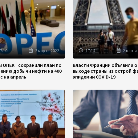
7:10
2 марта 2022
17:14
2 марта
ы ОПЕК+ сохранили план по
Власти Франции объявили о
чению добычи нефти на 400
выходе страны из острой ф
/с на апрель
эпидемии COVID-19