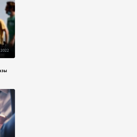
Azercell представляет
годовую подписку на сервис
«ZengimCELL»
15:48
7 августа 2026
 2022
ВБ одобрил проект по
устранению утечек газа в
Азербайджане
азы
15:46
7 августа 2026
Азербайджан вошел в число
первых стран,
протестировавших систему
eTIR – IRU
15:12
7 августа 2026