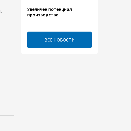
Увеличен потенциал
.
производства
электроэнергии на
Исфаханской ТЭС
00:44
8 августа 2026
ВСЕ НОВОСТИ
Китайская компания Jiangsu
Yiershi планирует
инвестировать $30 млн в
Узбекистан
22:14
7 августа 2026
В годовщину
Вашингтонского саммита
настало время перейти к
практической реализации
TRIPP - Секута
21:08
7 августа 2026