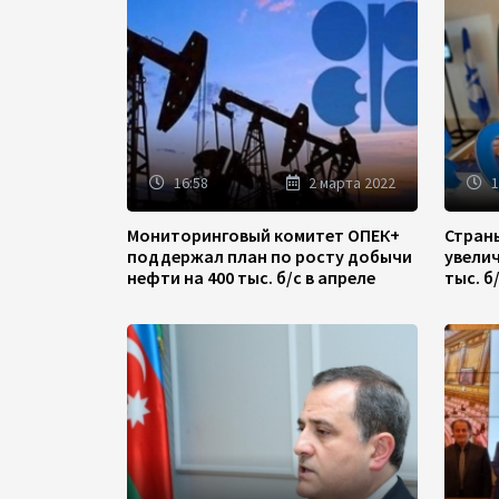
16:58
2 марта 2022
1
Мониторинговый комитет ОПЕК+
Стран
поддержал план по росту добычи
увели
нефти на 400 тыс. б/с в апреле
тыс. б