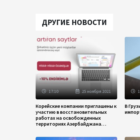
ДРУГИЕ НОВОСТИ
17:10
25 ноября 2021
1
Корейские компании приглашены к
В Гру
участию в восстановительных
импор
работах на освобожденных
территориях Азербайджана
(ФОТО)