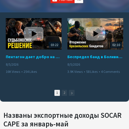
03:22
02:10
Пентагон дает добро на ядерный удар по противникам США
Беспредел банд в Боливии. Расправы над наркоторговцами
8/5/2026
8/5/2026
16K Views
•
254 Likes
3.9K Views
•
58 Likes
•
4 Comments
•
110 Comments
1
2
Названы экспортные доходы SOCAR
CAPE за январь-май