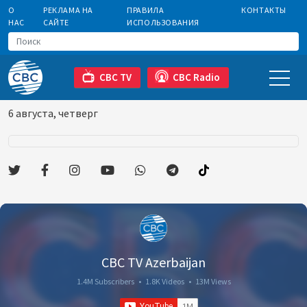
О
РЕКЛАМА НА
ПРАВИЛА
КОНТАКТЫ
НАС
САЙТЕ
ИСПОЛЬЗОВАНИЯ
CBC TV
CBC Radio
6 августа, четверг
CBC TV Azerbaijan
1.4M Subscribers
•
1.8K Videos
•
13M Views