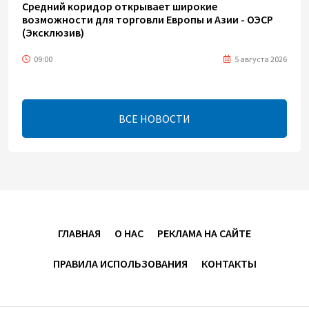
Средний коридор открывает широкие
возможности для торговли Европы и Азии - ОЭСР
(Эксклюзив)
09:00
5 августа 2026
Центральная Азия ускоряет цифровой переход:
платежи превращаются в инфраструктуру роста
ВСЕ НОВОСТИ
08:00
5 августа 2026
"Трабзонспор" договорился о переходе Мохамеда
Салаха
02:42
5 августа 2026
ГЛАВНАЯ
О НАС
РЕКЛАМА НА САЙТЕ
Эмир Катара обсудил с Трампом ситуацию вокруг
ПРАВИЛА ИСПОЛЬЗОВАНИЯ
КОНТАКТЫ
Ирана
22:54
4 августа 2026