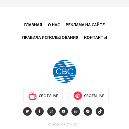
13:04
7 августа 2026
Узбекистан предложил ЕАЭС совместную
программу "зеленой трансформации"
ГЛАВНАЯ
О НАС
РЕКЛАМА НА САЙТЕ
12:54
7 августа 2026
ПРАВИЛА ИСПОЛЬЗОВАНИЯ
КОНТАКТЫ
ЕАЭС сохраняет положительную динамику
экономики и наращивает взаимную торговлю –
Мишустин
12:48
7 августа 2026
Новые соглашения ЕАЭС создают условия для
электронной торговли и общего рынка - Турчин
CBC TV LIVE
CBC FM LIVE
12:18
7 августа 2026
Беларусь предложила пересмотреть механизм
© 2026 CBCTV.AZ
финансирования промкооперации в ЕАЭС