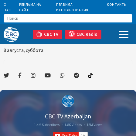
О
РЕКЛАМА НА
ПРАВИЛА
КОНТАКТЫ
НАС
САЙТЕ
ИСПОЛЬЗОВАНИЯ
CBC TV
CBC Radio
8 августа, суббота
CBC TV Azerbaijan
1.4M Subscribers
•
1.8K Videos
•
15M Views