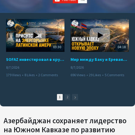
03:30
04:18
SOFAZ инвестировал в крупнейшего независимого производителя электроэнергии Перу
Мир между Баку и Ереваном запускает крупные логистические проекты
8/7/2026
8/7/2026
179 Views
•
8 Likes
•
2 Comments
696 Views
•
29 Likes
•
5 Comments
1
2
Азербайджан сохраняет лидерство
на Южном Кавказе по развитию