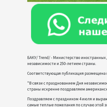
БАКУ/ Trend/ - Министерство иностранны
независимости и 250-летием страны.
Соответствующая публикация размещена н
"В связи с празднованием Дня независим
страны искренне поздравляем американск
Поздравляем с праздником 4 июля и выра
самые теплые пожелания по случаю этой зн