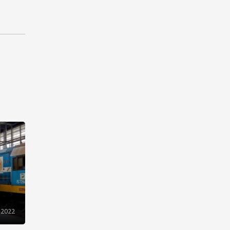
рынок и вводит единые
правила электронной
торговли - Мишустин
13:04
7 августа 2026
Узбекистан предложил ЕАЭС
совместную программу
"зеленой трансформации"
12:54
7 августа 2026
ЕАЭС сохраняет
положительную динамику
экономики и наращивает
взаимную торговлю –
Мишустин
12:48
7 августа 2026
 2022