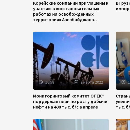
Корейские компании приглашены к
В Гру
участию в восстановительных
импор
работах на освобожденных
территориях Азербайджана
(ФОТО)
16:58
2 марта 2022
1
Мониторинговый комитет ОПЕК+
Стран
поддержал план по росту добычи
увели
нефти на 400 тыс. б/с в апреле
тыс. б