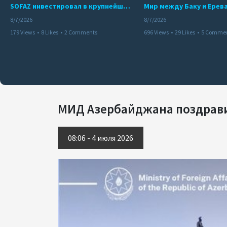
SOFAZ инвестировал в крупнейшего независимого производителя электроэнергии Перу
8/7/2026
8/7/2026
179 Views
•
8 Likes
•
2 Comments
696 Views
•
29 Likes
•
5 Comme
МИД Азербайджана поздрави
08:06 - 4 июля 2026