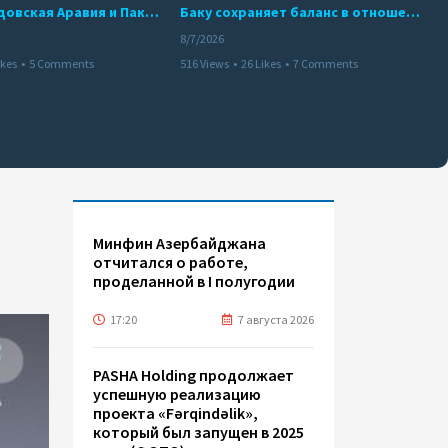
Турция, Саудовская Аравия и Пакистан подписали соглашение о совместной обороне
Баку сохраняет баланс в отношениях с Москвой и Киевом
8/7/2026
ikes
•
5 Comments
516 Views
•
26 Likes
•
7 Comments
Минфин Азербайджана
отчитался о работе,
проделанной в I полугодии
17:20
7 августа 2026
PASHA Holding продолжает
успешную реализацию
проекта «Fərqindəlik»,
который был запущен в 2025