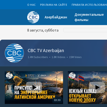
О НАС
РЕКЛАМА НА САЙТЕ
ПРАВИЛА ИСПОЛЬЗОВАН
Документальные
Азербайджан
фильмы
8 августа, суббота
CBC TV Azerbaijan
1.4M Subscribers
•
1.8K Videos
•
15M Views
03:30