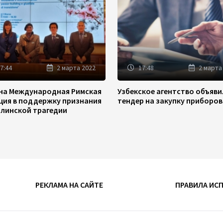
7:44
2 марта 2022
17:48
2 марта
на Международная Римская
Узбекское агентство объяв
ция в поддержку признания
тендер на закупку приборов
линской трагедии
РЕКЛАМА НА САЙТЕ
ПРАВИЛА ИС