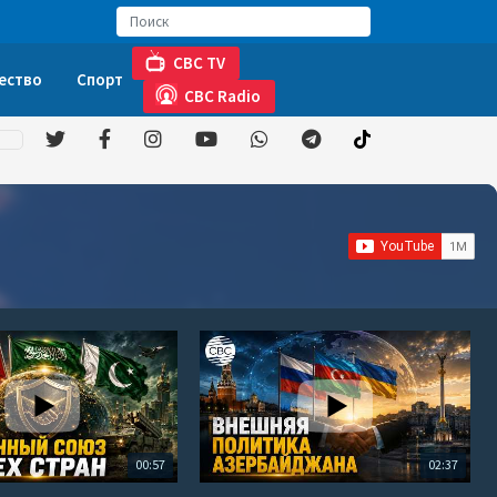
CBC TV
ество
Спорт
CBC Radio
00:57
02:37