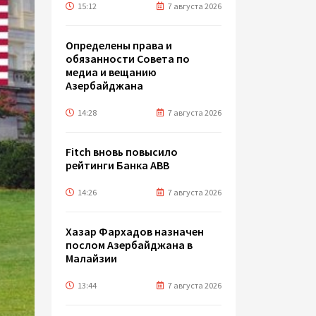
15:12
7 августа 2026
Определены права и
обязанности Совета по
медиа и вещанию
Азербайджана
14:28
7 августа 2026
Fitch вновь повысило
рейтинги Банка ABB
14:26
7 августа 2026
Хазар Фархадов назначен
послом Азербайджана в
Малайзии
13:44
7 августа 2026