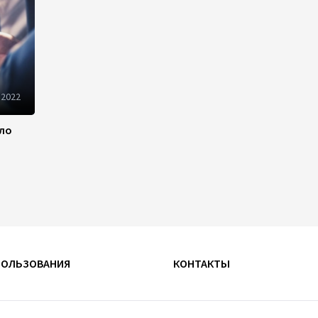
Пашинян призвал устранить
барьеры для свободного
движения товаров и услуг в
ЕАЭС
10:40
7 августа 2026
 2022
Из России в Армению
транзитом через
ило
Азербайджан будут
отправлены пшеница и
каменный уголь
09:54
7 августа 2026
Азербайджанская нефть
подорожала на 2,6%
ПОЛЬЗОВАНИЯ
КОНТАКТЫ
09:24
7 августа 2026
Fitch подтвердил рейтинг