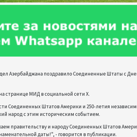
х дел Азербайджана поздравило Соединенные Штаты с Дн
а странице МИД в социальной сети X.
ости Соединенных Штатов Америки и 250-летия независи
ий народ с этим историческим событием.
жаем правительству и народу Соединенных Штатов Амер
аменательной даты!", - говорится в публикации.