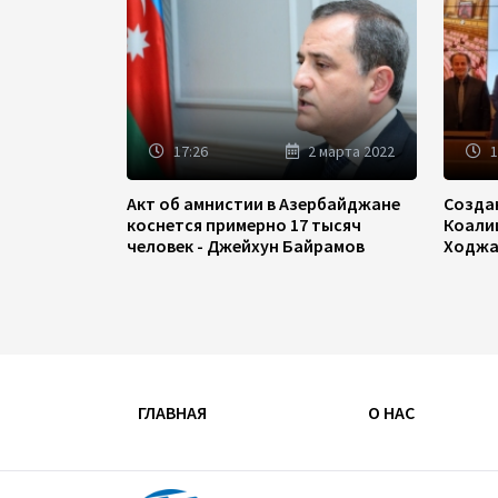
17:26
2 марта 2022
1
Акт об амнистии в Азербайджане
Созда
коснется примерно 17 тысяч
Коали
человек - Джейхун Байрамов
Ходжа
ГЛАВНАЯ
О НАС