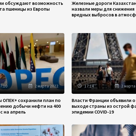
зии обсуждают возможность
Железные дороги Казахста
та пшеницы из Европы
назвали меры для снижения
вредных выбросов в атмосф
7:10
2 марта 2022
17:14
2 марта
ы ОПЕК+ сохранили план по
Власти Франции объявили о
чению добычи нефти на 400
выходе страны из острой ф
/с на апрель
эпидемии COVID-19