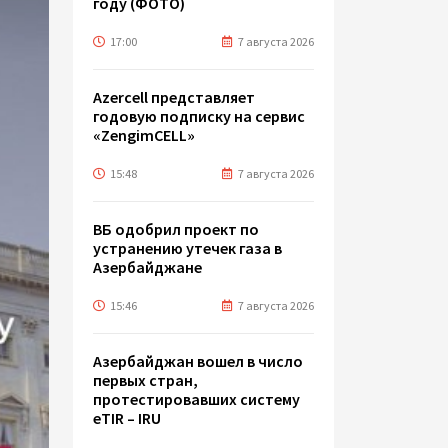
году (ФОТО)
17:00
7 августа 2026
Azercell представляет
годовую подписку на сервис
«ZengimCELL»
15:48
7 августа 2026
ВБ одобрил проект по
устранению утечек газа в
Азербайджане
15:46
7 августа 2026
Азербайджан вошел в число
первых стран,
протестировавших систему
eTIR – IRU