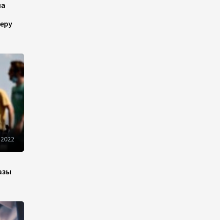
Новые соглашения ЕАЭС
на
создают условия для
электронной торговли и
еру
общего рынка - Турчин
12:18
7 августа 2026
Беларусь предложила
пересмотреть механизм
финансирования
промкооперации в ЕАЭС
12:08
7 августа 2026
 2022
Процесс сближения Армении
с ЕС требует
предварительной
азы
подготовки - Пашинян
10:40
7 августа 2026