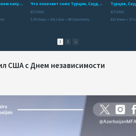
Мир между Баку и Ереваном запускает крупные логистические проекты
Что означает союз Турции, Саудовской Аравии и Пакистана?
8/7/2026
8/7/2026
nts
5.7K Views
•
101 Likes
•
48 Comments
812 Views
•
17 L
1
2
л США с Днем независимости