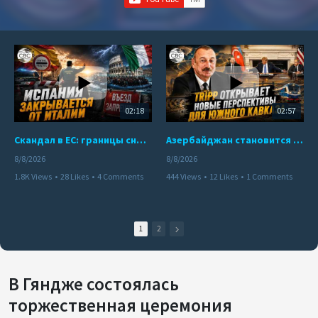
02:18
02:57
Скандал в ЕС: границы снова под контролем
Азербайджан становится мостом между Востоком и Западом
8/8/2026
8/8/2026
1.8K Views
•
28 Likes
•
4 Comments
444 Views
•
12 Likes
•
1 Comments
1
2
В Гяндже состоялась
торжественная церемония