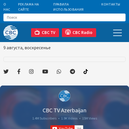
О
РЕКЛАМА НА
ПРАВИЛА
КОНТАКТЫ
НАС
САЙТЕ
ИСПОЛЬЗОВАНИЯ
CBC TV
CBC Radio
9 августа, воскресенье
CBC TV Azerbaijan
1.4M Subscribers
•
1.9K Videos
•
15M Views