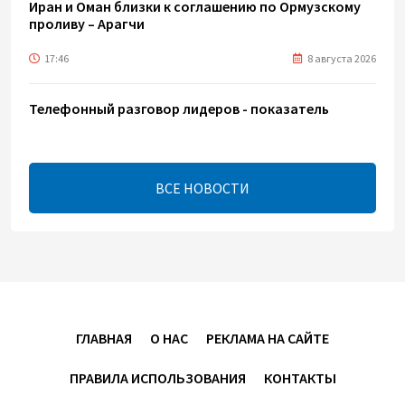
Иран и Оман близки к соглашению по Ормузскому
проливу – Арагчи
17:46
8 августа 2026
Телефонный разговор лидеров - показатель
институционализации процесса нормализации
между Азербайджаном и Арменией — Цукерман
17:00
8 августа 2026
ВСЕ НОВОСТИ
Хикмет Гаджиев поделился публикацией в связи с
годовщиной Вашингтонского саммита (ВИДЕО)
15:14
8 августа 2026
В минобороны Азербайджана прошло собрание
ГЛАВНАЯ
О НАС
РЕКЛАМА НА САЙТЕ
военных атташе в зарубежных странах (ФОТО)
ПРАВИЛА ИСПОЛЬЗОВАНИЯ
КОНТАКТЫ
14:34
8 августа 2026