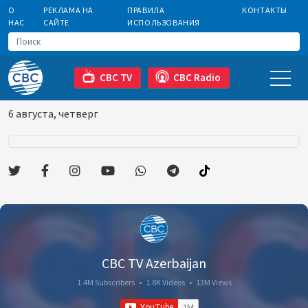
О
РЕКЛАМА НА
ПРАВИЛА
КОНТАКТЫ
НАС
САЙТЕ
ИСПОЛЬЗОВАНИЯ
CBC TV
CBC Radio
6 августа, четверг
CBC TV Azerbaijan
1.4M Subscribers
•
1.8K Videos
•
13M Views