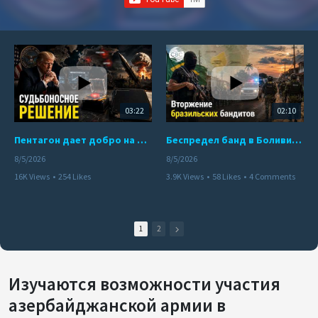
03:22
02:10
Пентагон дает добро на ядерный удар по противникам США
Беспредел банд в Боливии. Расправы над наркоторговцами
8/5/2026
8/5/2026
16K Views
•
254 Likes
3.9K Views
•
58 Likes
•
4 Comments
•
110 Comments
1
2
Изучаются возможности участия
азербайджанской армии в