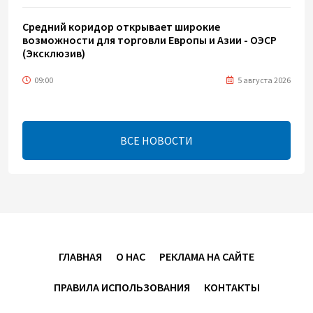
Средний коридор открывает широкие
возможности для торговли Европы и Азии - ОЭСР
(Эксклюзив)
09:00
5 августа 2026
Центральная Азия ускоряет цифровой переход:
платежи превращаются в инфраструктуру роста
ВСЕ НОВОСТИ
08:00
5 августа 2026
"Трабзонспор" договорился о переходе Мохамеда
Салаха
02:42
5 августа 2026
ГЛАВНАЯ
О НАС
РЕКЛАМА НА САЙТЕ
Эмир Катара обсудил с Трампом ситуацию вокруг
ПРАВИЛА ИСПОЛЬЗОВАНИЯ
КОНТАКТЫ
Ирана