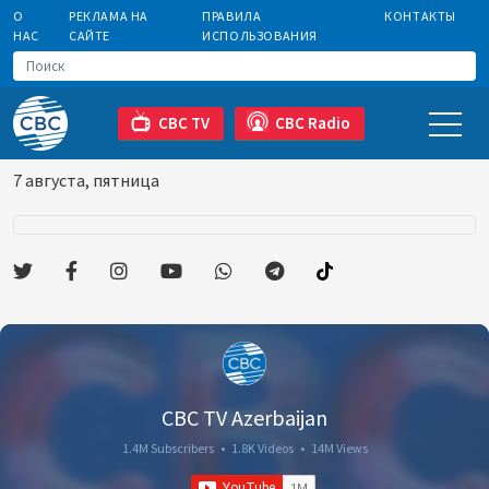
О
РЕКЛАМА НА
ПРАВИЛА
КОНТАКТЫ
НАС
САЙТЕ
ИСПОЛЬЗОВАНИЯ
CBC TV
CBC Radio
7 августа, пятница
CBC TV Azerbaijan
1.4M Subscribers
•
1.8K Videos
•
14M Views