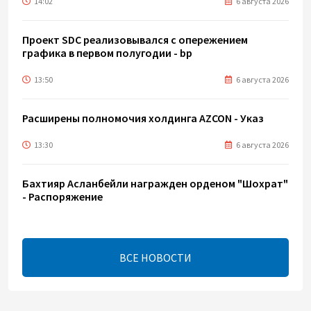
14:02
6 августа 2026
Проект SDC реализовывался с опережением
графика в первом полугодии - bp
13:50
6 августа 2026
Расширены полномочия холдинга AZCON - Указ
13:30
6 августа 2026
Бахтияр Асланбейли награжден орденом "Шохрат"
- Распоряжение
13:26
6 августа 2026
ВСЕ НОВОСТИ
bp о ходе строительства солнечной
электростанции "Шафаг"
13:18
6 августа 2026