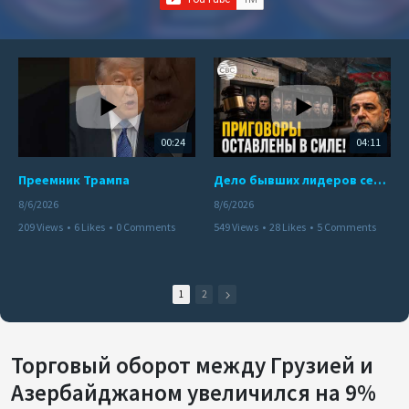
00:24
04:11
Преемник Трампа
Дело бывших лидеров сепаратистского режима в Карабахе
8/6/2026
8/6/2026
209 Views
•
6 Likes
•
0 Comments
549 Views
•
28 Likes
•
5 Comments
1
2
Торговый оборот между Грузией и
Азербайджаном увеличился на 9%