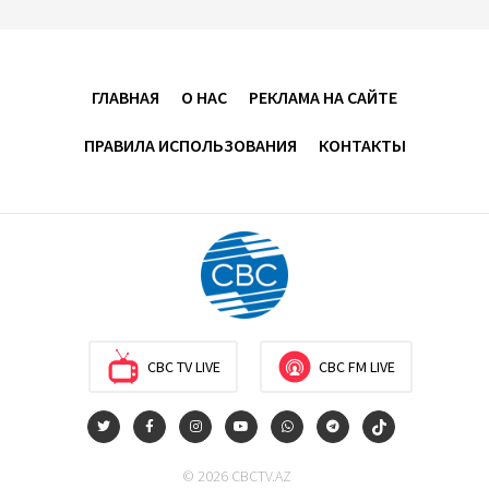
Усиливается контроль в связи с импортируемыми в
Азербайджан непродовольственными товарами
ГЛАВНАЯ
О НАС
РЕКЛАМА НА САЙТЕ
13:16
6 августа 2026
ПРАВИЛА ИСПОЛЬЗОВАНИЯ
КОНТАКТЫ
В суде по апелляционным жалобам граждан
Армении объявлено окончательное решение
12:30
6 августа 2026
Цены на азербайджанскую нефть изменились
разнонаправленно
10:14
6 августа 2026
CBC TV LIVE
CBC FM LIVE
Как Азербайджан и Казахстан превращают Каспий
в цифровой узел Евразии
© 2026 CBCTV.AZ
08:00
6 августа 2026