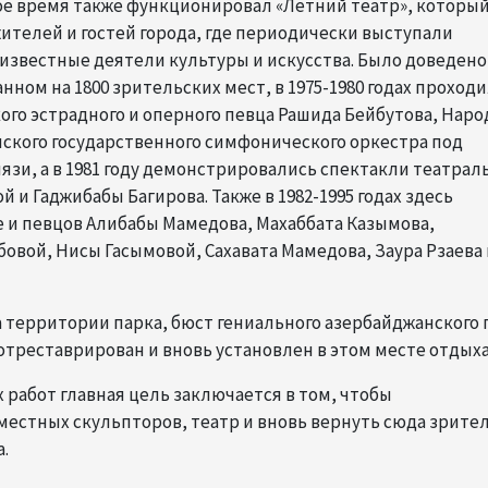
вое время также функционировал «Летний театр», которы
телей и гостей города, где периодически выступали
звестные деятели культуры и искусства. Было доведено
нном на 1800 зрительских мест, в 1975-1980 годах проход
го эстрадного и оперного певца Рашида Бейбутова, Нар
ского государственного симфонического оркестра под
зи, а в 1981 году демонстрировались спектакли театрал
 и Гаджибабы Багирова. Также в 1982-1995 годах здесь
 и певцов Алибабы Мамедова, Махаббата Казымова,
вой, Нисы Гасымовой, Сахавата Мамедова, Заура Рзаева 
 территории парка, бюст гениального азербайджанского 
отреставрирован и вновь установлен в этом месте отдыха
 работ главная цель заключается в том, чтобы
естных скульпторов, театр и вновь вернуть сюда зрител
.