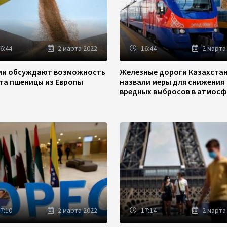
6:44
2 марта 2022
16:44
2 марта
зии обсуждают возможность
Железные дороги Казахста
та пшеницы из Европы
назвали меры для снижения
вредных выбросов в атмосф
7:10
2 марта 2022
17:14
2 марта