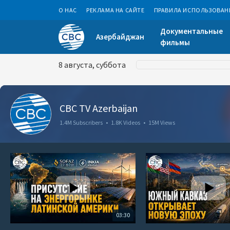
О НАС
РЕКЛАМА НА САЙТЕ
ПРАВИЛА ИСПОЛЬЗОВАН
Документальные
Азербайджан
фильмы
8 августа, суббота
CBC TV Azerbaijan
1.4M Subscribers
•
1.8K Videos
•
15M Views
03:30