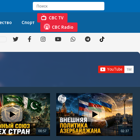
CBC TV
ество
Спорт
CBC Radio
00:57
02:37