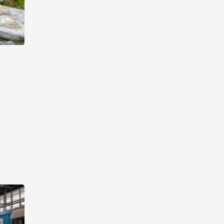
Azercell представляет
годовую подписку на сервис
«ZengimCELL»
15:48
7 августа 2026
ВБ одобрил проект по
устранению утечек газа в
Азербайджане
15:46
7 августа 2026
Азербайджан вошел в число
первых стран,
протестировавших систему
eTIR – IRU
15:12
7 августа 2026