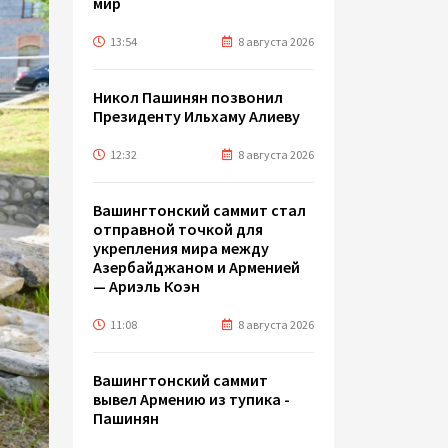
мир
13:54
8 августа 2026
Никол Пашинян позвонил
Президенту Ильхаму Алиеву
12:32
8 августа 2026
Вашингтонский саммит стал
отправной точкой для
укрепления мира между
Азербайджаном и Арменией
— Ариэль Коэн
11:08
8 августа 2026
Вашингтонский саммит
вывел Армению из тупика -
Пашинян