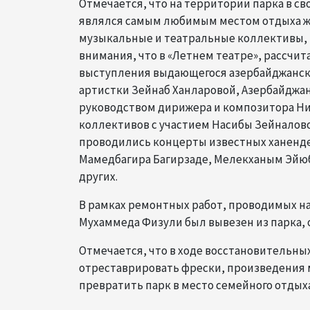
Отмечается, что на территории парка в с
являлся самым любимым местом отдыха жи
музыкальные и театральные коллективы, и
внимания, что в «Летнем театре», рассчита
выступления выдающегося азербайджанско
артистки Зейнаб Ханларовой, Азербайджан
руководством дирижера и композитора Ния
коллективов с участием Насибы Зейналовой
проводились концерты известных ханенде
Мамедбагира Багирзаде, Мелекханым Эйюбо
других.
В рамках ремонтных работ, проводимых на
Мухаммеда Физули был вывезен из парка, 
Отмечается, что в ходе восстановительных
отреставрировать фрески, произведения м
превратить парк в место семейного отдыха