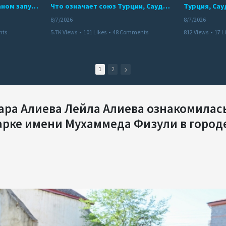
Мир между Баку и Ереваном запускает крупные логистические проекты
Что означает союз Турции, Саудовской Аравии и Пакистана?
8/7/2026
8/7/2026
nts
5.7K Views
•
101 Likes
•
48 Comments
812 Views
•
17 L
1
2
ра Алиева Лейла Алиева ознакомилась
арке имени Мухаммеда Физули в город