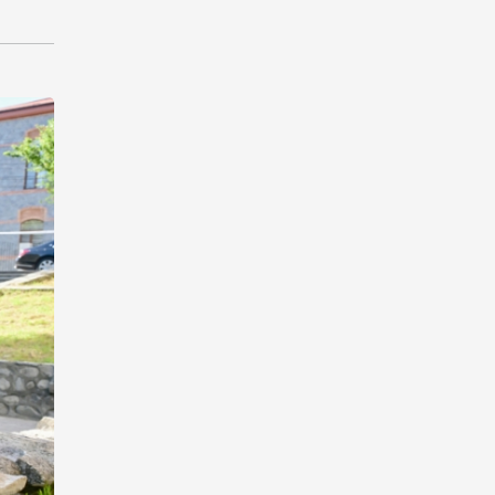
Оборонное соглашение не
направлено против какой-
либо страны — Эрдоган
20:00
7 августа 2026
Минфин Азербайджана
отчитался о работе,
проделанной в I полугодии
17:20
7 августа 2026
PASHA Holding продолжает
успешную реализацию
проекта «Fərqindəlik»,
который был запущен в 2025
году (ФОТО)
17:00
7 августа 2026