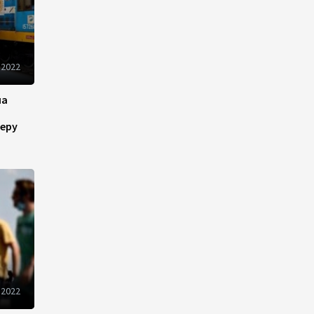
Определены права и
обязанности Совета по
медиа и вещанию
Азербайджана
 2022
14:28
7 августа 2026
на
Fitch вновь повысило
рейтинги Банка ABB
еру
14:26
7 августа 2026
Хазар Фархадов назначен
послом Азербайджана в
Малайзии
13:44
7 августа 2026
Ирфан Давудов назначен
 2022
послом Азербайджана в
Пакистане