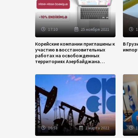
17:10
25 ноября 2021
1
Корейские компании приглашены к
В Гру
участию в восстановительных
импор
работах на освобожденных
территориях Азербайджана
(ФОТО)
16:58
2 марта 2022
1