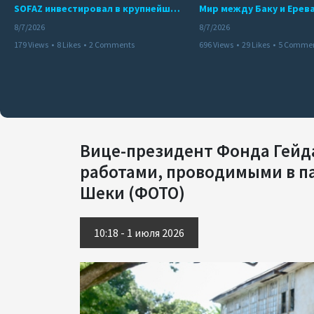
SOFAZ инвестировал в крупнейшего независимого производителя электроэнергии Перу
8/7/2026
8/7/2026
179 Views
•
8 Likes
•
2 Comments
696 Views
•
29 Likes
•
5 Comme
Вице-президент Фонда Гейда
работами, проводимыми в п
Шеки (ФОТО)
10:18 - 1 июля 2026