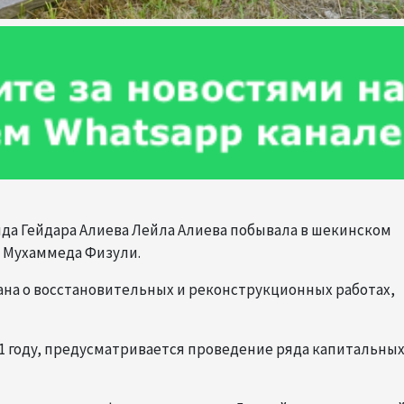
нда Гейдара Алиева Лейла Алиева побывала в шекинском
и Мухаммеда Физули.
на о восстановительных и реконструкционных работах,
51 году, предусматривается проведение ряда капитальных