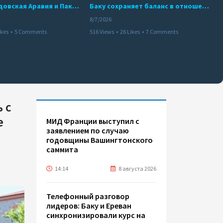
Турция, Саудовская Аравия и Пакистан подписали соглашение о совместной обороне
Баку сохраняет баланс в отношениях с Москвой и Киевом
8/7/2026
ikes
•
5 Comments
516 Views
•
26 Likes
•
7 Comments
 с
е
МИД Франции выступил с
заявлением по случаю
годовщины Вашингтонского
саммита
14:14
8 августа 2026
Телефонный разговор
лидеров: Баку и Ереван
синхронизировали курс на