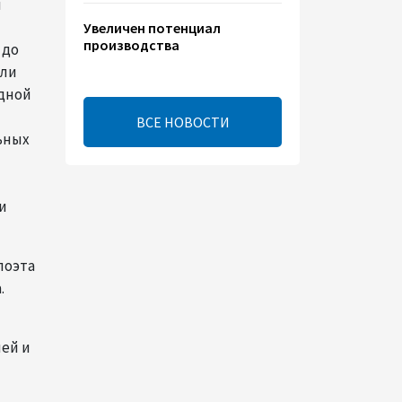
й
Увеличен потенциал
производства
 до
электроэнергии на
или
Исфаханской ТЭС
одной
00:44
8 августа 2026
ВСЕ НОВОСТИ
ьных
Китайская компания Jiangsu
Yiershi планирует
инвестировать $30 млн в
и
Узбекистан
22:14
7 августа 2026
поэта
.
В годовщину
Вашингтонского саммита
настало время перейти к
ей и
практической реализации
TRIPP - Секута
21:08
7 августа 2026