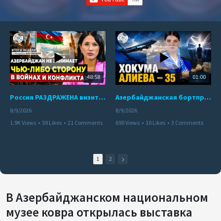
48:58
01:00
Россия РАЗДРАЖЕНА визитом азербайджанского министра в Украину | Пашинян ВЗБУНТОВАЛСЯ в Кыргызстане
Азербайджанская бортпроводница погибла при крушении самолета Embraer E190
8/9/2026
8/9/2026
1.9K Views
•
59 Likes
•
21 Comments
690 Views
•
10 Likes
•
3 Comments
1
2
В Азербайджанском национальном
музее ковра открылась выставка