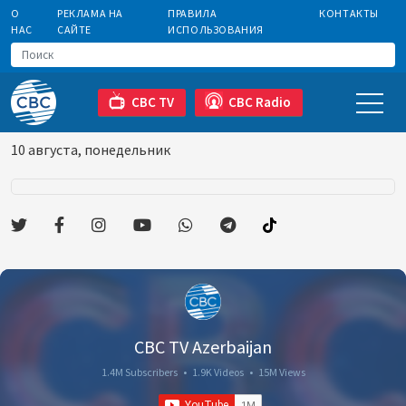
О
РЕКЛАМА НА
ПРАВИЛА
КОНТАКТЫ
НАС
САЙТЕ
ИСПОЛЬЗОВАНИЯ
CBC TV
CBC Radio
10 августа, понедельник
CBC TV Azerbaijan
1.4M Subscribers
•
1.9K Videos
•
15M Views