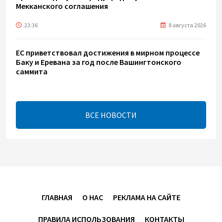
Мекканского соглашения
23:36
8 августа 2026
ЕС приветствовал достижения в мирном процессе
Баку и Еревана за год после Вашингтонского
саммита
20:06
8 августа 2026
ВСЕ НОВОСТИ
Будущее стран Южного Кавказа выглядит светлым
- Стив Уиткофф
19:52
8 августа 2026
Состоялся телефонный разговор между
Президентом Ильхамом Алиевым и Дональдом
Трампом
ГЛАВНАЯ
О НАС
РЕКЛАМА НА САЙТЕ
19:26
8 августа 2026
ПРАВИЛА ИСПОЛЬЗОВАНИЯ
КОНТАКТЫ