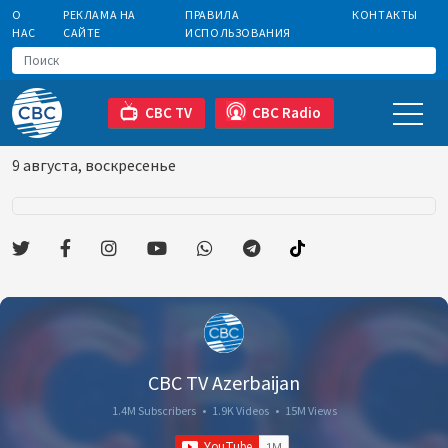
О
РЕКЛАМА НА
ПРАВИЛА
КОНТАКТЫ
НАС
САЙТЕ
ИСПОЛЬЗОВАНИЯ
CBC TV
CBC Radio
9 августа, воскресенье
CBC TV Azerbaijan
1.4M Subscribers
•
1.9K Videos
•
15M Views