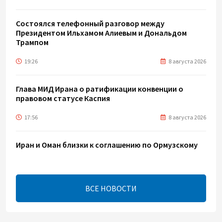
Состоялся телефонный разговор между
Президентом Ильхамом Алиевым и Дональдом
Трампом
19:26
8 августа 2026
Глава МИД Ирана о ратификации конвенции о
правовом статусе Каспия
17:56
8 августа 2026
Иран и Оман близки к соглашению по Ормузскому
проливу – Арагчи
17:46
8 августа 2026
ВСЕ НОВОСТИ
Телефонный разговор лидеров - показатель
институционализации процесса нормализации
между Азербайджаном и Арменией — Цукерман