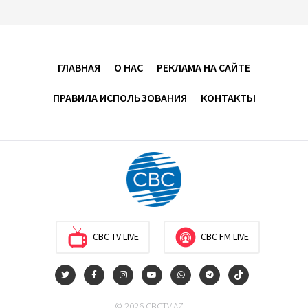
17:00
8 августа 2026
Хикмет Гаджиев поделился публикацией в связи с
ГЛАВНАЯ
О НАС
РЕКЛАМА НА САЙТЕ
годовщиной Вашингтонского саммита (ВИДЕО)
ПРАВИЛА ИСПОЛЬЗОВАНИЯ
КОНТАКТЫ
15:14
8 августа 2026
В минобороны Азербайджана прошло собрание
военных атташе в зарубежных странах (ФОТО)
14:34
8 августа 2026
МИД Франции выступил с заявлением по случаю
годовщины Вашингтонского саммита
CBC TV LIVE
CBC FM LIVE
14:14
8 августа 2026
Телефонный разговор лидеров: Баку и Ереван
© 2026 CBCTV.AZ
синхронизировали курс на мир