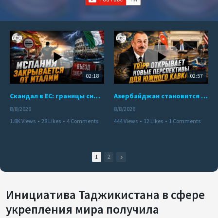
02:18
02:57
Скандал в ЕС: границы снова под контролем
Азербайджан становится мостом между Востоком и Западом
8/8/2026
8/8/2026
1.8K Views
•
28 Likes
•
4 Comments
444 Views
•
12 Likes
•
1 Comments
1
2
Инициатива Таджикистана в сфере
укрепления мира получила