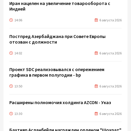
Иран нацелен на увеличение товарооборота с
Индией
14:06
6 августа 2026
Постпред Азербайджана при Совете Европы
отозван с должности
14:02
6 августа 2026
Проект SDC реализовывался с опережением
графика в первом полугодии - bp
13:50
6 августа 2026
Расширены полномочия холдинга AZCON - Указ
13:30
6 августа 2026
Бахтияр Асланбейли награжден орденом "Шохрат"