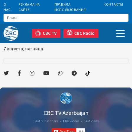
О
РЕКЛАМА НА
ПРАВИЛА
КОНТАКТЫ
НАС
САЙТЕ
ИСПОЛЬЗОВАНИЯ
CBC TV
CBC Radio
7 августа, пятница
CBC TV Azerbaijan
1.4M Subscribers
•
1.8K Videos
•
14M Views