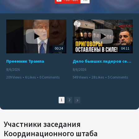
00:24
04:11
Преемник Трампа
Дело бывших лидеров сепаратистского режима в Карабахе
8/6/2026
8/6/2026
209 Views
•
6 Likes
•
0 Comments
549 Views
•
28 Likes
•
5 Comments
1
2
Участники заседания
Координационного штаба