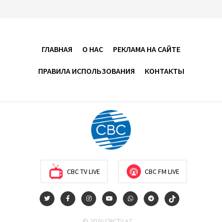
Усиливается контроль в связи с импортируемыми в
Азербайджан непродовольственными товарами
ГЛАВНАЯ
О НАС
РЕКЛАМА НА САЙТЕ
13:16
6 августа 2026
ПРАВИЛА ИСПОЛЬЗОВАНИЯ
КОНТАКТЫ
В суде по апелляционным жалобам граждан
Армении объявлено окончательное решение
12:30
6 августа 2026
Цены на азербайджанскую нефть изменились
разнонаправленно
10:14
6 августа 2026
CBC TV LIVE
CBC FM LIVE
Как Азербайджан и Казахстан превращают Каспий
в цифровой узел Евразии
© 2026 CBCTV.AZ