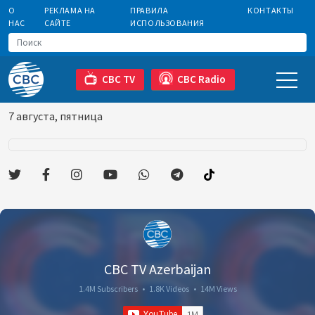
О
РЕКЛАМА НА
ПРАВИЛА
КОНТАКТЫ
НАС
САЙТЕ
ИСПОЛЬЗОВАНИЯ
CBC TV
CBC Radio
7 августа, пятница
CBC TV Azerbaijan
1.4M Subscribers
•
1.8K Videos
•
14M Views