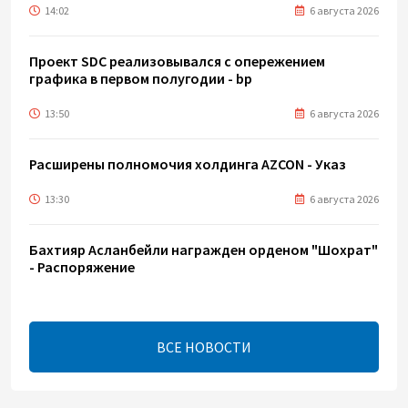
14:02
6 августа 2026
Проект SDC реализовывался с опережением
графика в первом полугодии - bp
13:50
6 августа 2026
Расширены полномочия холдинга AZCON - Указ
13:30
6 августа 2026
Бахтияр Асланбейли награжден орденом "Шохрат"
- Распоряжение
13:26
6 августа 2026
ВСЕ НОВОСТИ
bp о ходе строительства солнечной
электростанции "Шафаг"
13:18
6 августа 2026