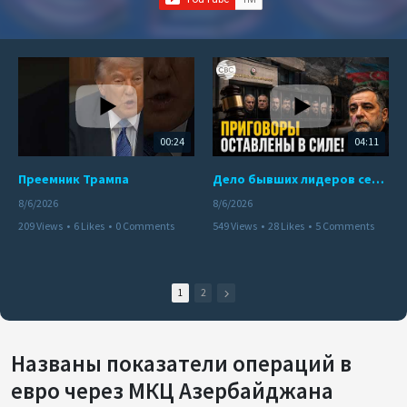
00:24
04:11
Преемник Трампа
Дело бывших лидеров сепаратистского режима в Карабахе
8/6/2026
8/6/2026
209 Views
•
6 Likes
•
0 Comments
549 Views
•
28 Likes
•
5 Comments
1
2
Названы показатели операций в
евро через МКЦ Азербайджана