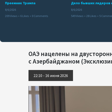
Преемник Трампа
8/6/2026
8/6/2026
209 Views
•
6 Likes
•
0 Comments
549 Views
•
28 Likes
•
5 Comme
ОАЭ нацелены на двусторон
с Азербайджаном (Эксклюзи
22:10 - 16 июня 2026