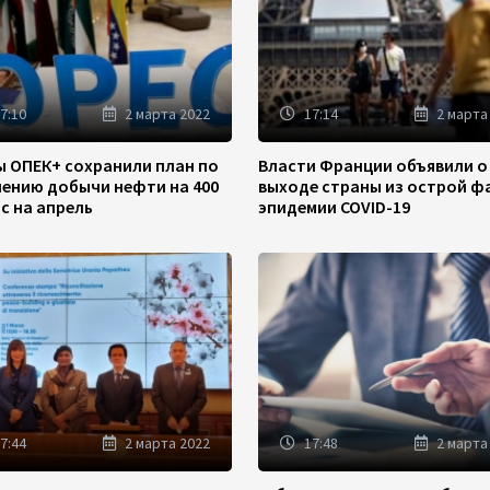
7:10
2 марта 2022
17:14
2 марта
ы ОПЕК+ сохранили план по
Власти Франции объявили о
чению добычи нефти на 400
выходе страны из острой ф
/с на апрель
эпидемии COVID-19
7:44
2 марта 2022
17:48
2 марта