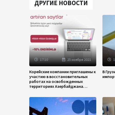
ДРУГИЕ НОВОСТИ
17:10
25 ноября 2021
1
Корейские компании приглашены к
В Гру
участию в восстановительных
импор
работах на освобожденных
территориях Азербайджана
(ФОТО)