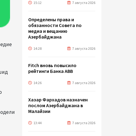
15:12
7 августа 2026
Определены права и
обязанности Совета по
медиа и вещанию
Азербайджана
ледие
14:28
7 августа 2026
Fitch вновь повысило
рейтинги Банка ABB
шид
14:26
7 августа 2026
о
Хазар Фархадов назначен
послом Азербайджана в
Малайзии
модели
13:44
7 августа 2026