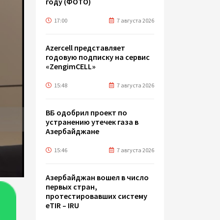
году (ФОТО)
17:00
7 августа 2026
Azercell представляет
годовую подписку на сервис
«ZengimCELL»
15:48
7 августа 2026
ВБ одобрил проект по
устранению утечек газа в
Азербайджане
15:46
7 августа 2026
Азербайджан вошел в число
первых стран,
протестировавших систему
eTIR – IRU