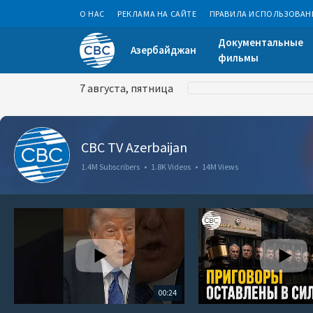
О НАС
РЕКЛАМА НА САЙТЕ
ПРАВИЛА ИСПОЛЬЗОВАН
Документальные
Азербайджан
фильмы
7 августа, пятница
CBC TV Azerbaijan
1.4M Subscribers
•
1.8K Videos
•
14M Views
00:24