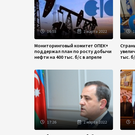
16:58
2 марта 2022
1
Мониторинговый комитет ОПЕК+
Стран
поддержал план по росту добычи
увели
нефти на 400 тыс. б/с в апреле
тыс. б
17:26
2 марта 2022
1