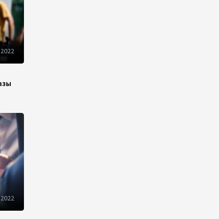
Пашинян призвал устранить
барьеры для свободного
движения товаров и услуг в
ЕАЭС
 2022
10:40
7 августа 2026
Из России в Армению
азы
транзитом через
Азербайджан будут
отправлены пшеница и
каменный уголь
09:54
7 августа 2026
Азербайджанская нефть
подорожала на 2,6%
09:24
7 августа 2026
 2022
Fitch подтвердил рейтинг