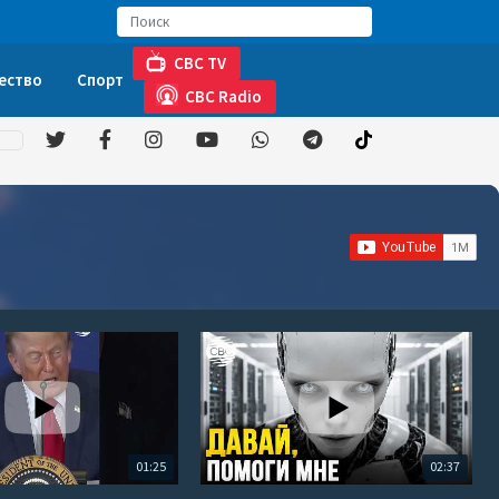
CBC TV
ество
Спорт
CBC Radio
01:25
02:37