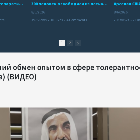
Дело бывших лидеров сепаратистского режима в Карабахе
300 человек освободили из плена террористов. Невероятная история спасения
8/6/2026
8/6/2026
nts
397 Views
•
10 Likes
•
4 Comments
293 Views
•
7 Li
1
2
ний обмен опытом в сфере толерантно
в) (ВИДЕО)