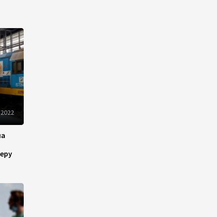
Новые соглашения ЕАЭС
создают условия для
электронной торговли и
общего рынка - Турчин
12:18
7 августа 2026
Беларусь предложила
пересмотреть механизм
финансирования
промкооперации в ЕАЭС
 2022
12:08
7 августа 2026
на
Процесс сближения Армении
еру
с ЕС требует
предварительной
подготовки - Пашинян
10:40
7 августа 2026