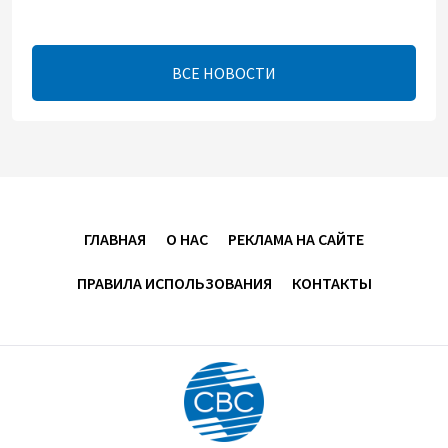
Телефонный разговор лидеров: Баку и Ереван
синхронизировали курс на мир
ВСЕ НОВОСТИ
13:54
8 августа 2026
Никол Пашинян позвонил Президенту Ильхаму
Алиеву
12:32
8 августа 2026
ГЛАВНАЯ
О НАС
РЕКЛАМА НА САЙТЕ
Вашингтонский саммит стал отправной точкой
для укрепления мира между Азербайджаном и
ПРАВИЛА ИСПОЛЬЗОВАНИЯ
КОНТАКТЫ
Арменией — Ариэль Коэн
11:08
8 августа 2026
Вашингтонский саммит вывел Армению из тупика -
Пашинян
10:30
8 августа 2026