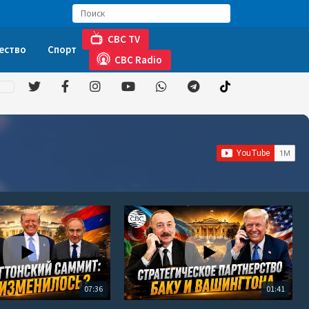
CBC TV
ество
Спорт
CBC Radio
07:36
01:41