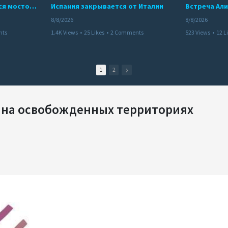
Азербайджан становится мостом между Востоком и Западом
Испания закрывается от Италии
8/8/2026
8/8/2026
nts
1.4K Views
•
25 Likes
•
2 Comments
523 Views
•
12 L
1
2
Б на освобожденных территориях