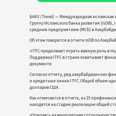
БАКУ /Trend/ — Международная исламская 
Группу Исламского банка развития (IsDB)
средним предприятиям (МСБ) в Азербайдж
Об этом говорится в отчете IsDB по Азерба
«ITFC продолжает играть важную роль в по
Поддержка ITFC в стране охватывает фина
документе.
Согласно отчету, ряд азербайджанских ф
и кредитные линии ITFC. Общий объем одо
долларов США.
Как отмечается в отчете, из 15 профинанс
находятся на стадии реализации общей ст
«Опираясь на многолетнее сотрудничество