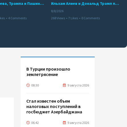
Встреча Алиева, Трампа и Пашиняна: главные договоренности и их значение для региона
Ильхам Алиев и Дональд Трамп провели телефонный разговор
8/8/2026
ikes
•
4 Comments
268 Views
•
7 Likes
•
0 Comments
В Турции произошло
землетрясение
08:30
9 августа 2026
Стал известен объем
налоговых поступлений в
госбюджет Азербайджана
06:42
9 августа 2026