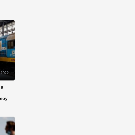
Вашингтонский саммит
вывел Армению из тупика -
Пашинян
10:30
8 августа 2026
Сегодня через Азербайджан в
Армению будет отправлена
пшеница и каменный уголь
09:54
8 августа 2026
 2022
на
Fitch улучшило оценку
операционной среды банков
еру
Азербайджана
09:20
8 августа 2026
Год после Вашингтонского
саммита: как мир между