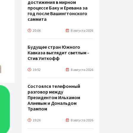
достижения в мирном
процессе Баку и Еревана за
год после Вашингтонского
саммита
20:06
8 августа 2026
Будущее стран Южного
Кавказа выглядит светлым -
Стив Уиткофф
19:52
8 августа 2026
Состоялся телефонный
разговор между
Президентом Ильхамом
Алиевым и Дональдом
Трампом
19:26
8 августа 2026