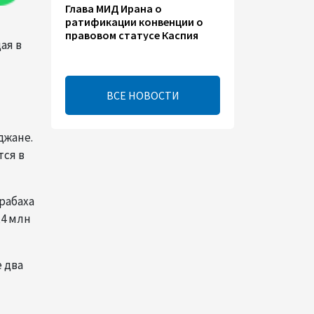
Глава МИД Ирана о
ратификации конвенции о
правовом статусе Каспия
ая в
17:56
8 августа 2026
ВСЕ НОВОСТИ
Иран и Оман близки к
соглашению по Ормузскому
проливу – Арагчи
джане.
тся в
17:46
8 августа 2026
Телефонный разговор
рабаха
лидеров - показатель
,4 млн
институционализации
процесса нормализации
между Азербайджаном и
Арменией — Цукерман
е два
17:00
8 августа 2026