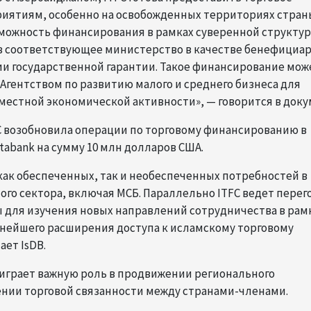
иятиям, особенно на освобожденных территориях стран
зможность финансирования в рамках суверенной структу
з соответствующее министерство в качестве бенефициар
ии государственной гарантии. Такое финансирование мож
Агентством по развитию малого и среднего бизнеса для
естной экономической активности», — говорится в доку
TFC возобновила операции по торговому финансированию в
tabank на сумму 10 млн долларов США.
ак обеспеченных, так и необеспеченных потребностей в
го сектора, включая МСБ. Параллельно ITFC ведет пере
 для изучения новых направлений сотрудничества в рам
нейшего расширения доступа к исламскому торговому
ет IsDB.
C играет важную роль в продвижении регионального
ении торговой связанности между странами-членами.