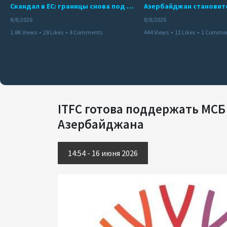
Скандал в ЕС: границы снова под контролем
8/8/2026
8/8/2026
1.8K Views
•
28 Likes
•
4 Comments
444 Views
•
12 Likes
•
1 Comme
ITFC готова поддержать МС
Азербайджана
14:54 - 16 июня 2026