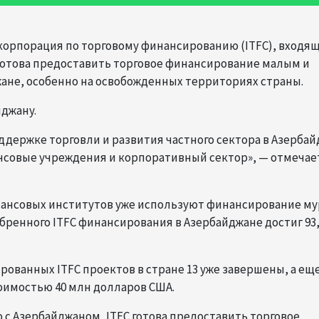
корпорация по торговому финансированию (ITFC), входящ
, готова предоставить торговое финансирование малым и
ане, особенно на освобожденных территориях страны.
йджану.
ддержке торговли и развития частного сектора в Азербай
нсовые учреждения и корпоративный сектор», — отмечае
инансовых институтов уже используют финансирование му
бренного ITFC финансирования в Азербайджане достиг 93
ированных ITFC проектов в стране 13 уже завершены, а ещ
оимостью 40 млн долларов США.
 с Азербайджаном, ITFC готова предоставить торговое