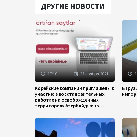
ДРУГИЕ НОВОСТИ
17:10
25 ноября 2021
1
Корейские компании приглашены к
В Гру
участию в восстановительных
импор
работах на освобожденных
территориях Азербайджана
(ФОТО)