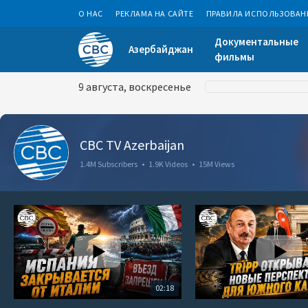
О НАС
РЕКЛАМА НА САЙТЕ
ПРАВИЛА ИСПОЛЬЗОВАН
Документальные
Азербайджан
фильмы
9 августа, воскресенье
CBC TV Azerbaijan
1.4M Subscribers
•
1.9K Videos
•
15M Views
02:18