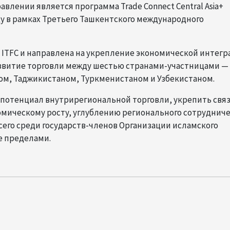
влении является программа Trade Connect Central Asia+
ду в рамках Третьего Ташкентского международного
ITFC и направлена на укрепление экономической интегр
звитие торговли между шестью странами-участницами —
ом, Таджикистаном, Туркменистаном и Узбекистаном.
 потенциал внутрирегиональной торговли, укрепить связ
мическому росту, углублению регионального сотрудниче
сего среди государств-членов Организации исламского
е пределами.