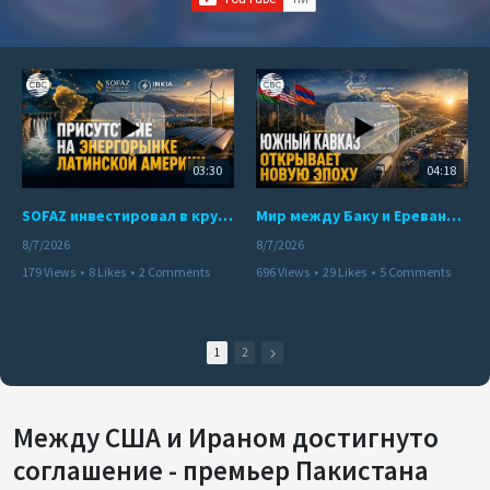
03:30
04:18
SOFAZ инвестировал в крупнейшего независимого производителя электроэнергии Перу
Мир между Баку и Ереваном запускает крупные логистические проекты
8/7/2026
8/7/2026
179 Views
•
8 Likes
•
2 Comments
696 Views
•
29 Likes
•
5 Comments
1
2
Между США и Ираном достигнуто
соглашение - премьер Пакистана