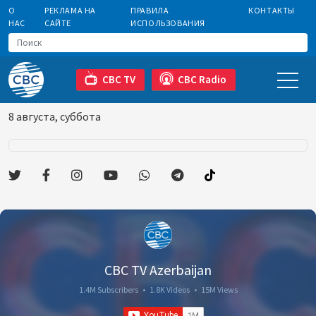
О
РЕКЛАМА НА
ПРАВИЛА
КОНТАКТЫ
НАС
САЙТЕ
ИСПОЛЬЗОВАНИЯ
CBC TV
CBC Radio
8 августа, суббота
CBC TV Azerbaijan
1.4M Subscribers
•
1.8K Videos
•
15M Views