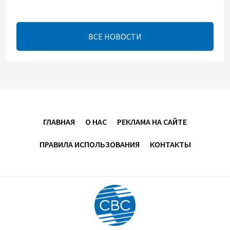
Телефонный разговор лидеров: Баку и Ереван
синхронизировали курс на мир
ВСЕ НОВОСТИ
13:54
8 августа 2026
Никол Пашинян позвонил Президенту Ильхаму
Алиеву
12:32
8 августа 2026
ГЛАВНАЯ
О НАС
РЕКЛАМА НА САЙТЕ
Вашингтонский саммит стал отправной точкой
для укрепления мира между Азербайджаном и
ПРАВИЛА ИСПОЛЬЗОВАНИЯ
КОНТАКТЫ
Арменией — Ариэль Коэн
11:08
8 августа 2026
Вашингтонский саммит вывел Армению из тупика -
Пашинян
10:30
8 августа 2026