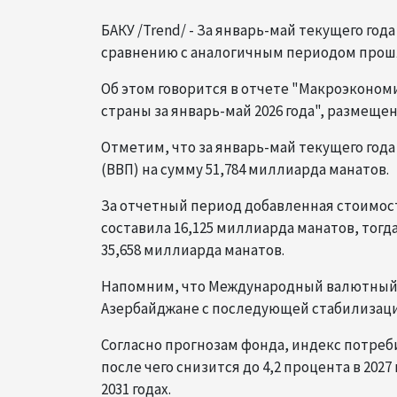
БАКУ /Trend/ - За январь-май текущего го
сравнению с аналогичным периодом прошл
Об этом говорится в отчете "Макроэконо
страны за январь-май 2026 года", размещ
Отметим, что за январь-май текущего год
(ВВП) на сумму 51,784 миллиарда манатов.
За отчетный период добавленная стоимост
составила 16,125 миллиарда манатов, тогд
35,658 миллиарда манатов.
Напомним, что Международный валютный 
Азербайджане с последующей стабилизацией
Согласно прогнозам фонда, индекс потреби
после чего снизится до 4,2 процента в 2027
2031 годах.