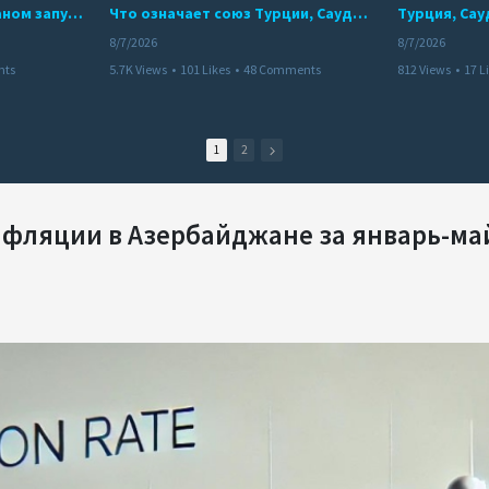
Мир между Баку и Ереваном запускает крупные логистические проекты
Что означает союз Турции, Саудовской Аравии и Пакистана?
8/7/2026
8/7/2026
nts
5.7K Views
•
101 Likes
•
48 Comments
812 Views
•
17 L
1
2
фляции в Азербайджане за январь-ма