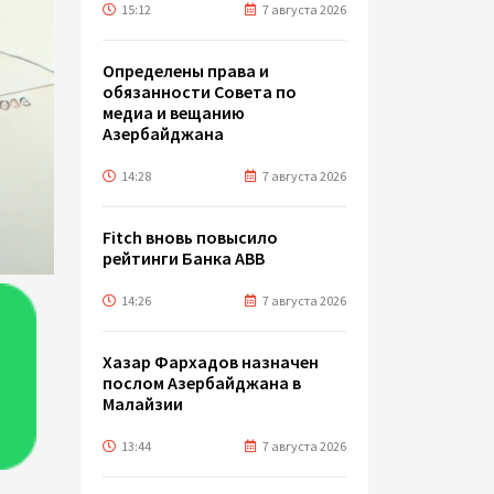
15:12
7 августа 2026
Определены права и
обязанности Совета по
медиа и вещанию
Азербайджана
14:28
7 августа 2026
Fitch вновь повысило
рейтинги Банка ABB
14:26
7 августа 2026
Хазар Фархадов назначен
послом Азербайджана в
Малайзии
13:44
7 августа 2026