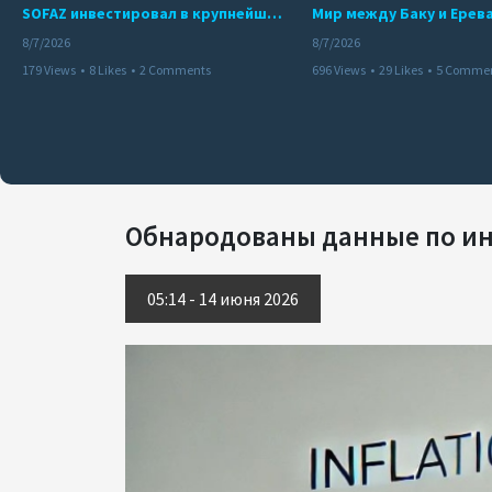
SOFAZ инвестировал в крупнейшего независимого производителя электроэнергии Перу
8/7/2026
8/7/2026
179 Views
•
8 Likes
•
2 Comments
696 Views
•
29 Likes
•
5 Comme
Обнародованы данные по ин
05:14 - 14 июня 2026