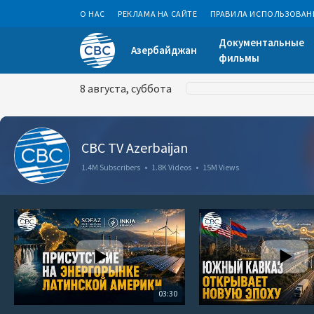
О НАС
РЕКЛАМА НА САЙТЕ
ПРАВИЛА ИСПОЛЬЗОВАН
Документальные
Азербайджан
фильмы
8 августа, суббота
CBC TV Azerbaijan
1.4M Subscribers
•
1.8K Videos
•
15M Views
03:30