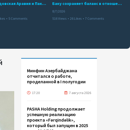
Турция, Саудовская Аравия и Пакистан подписали соглашение о совместной обороне
Баку сохраняет баланс в отношениях с Москвой и Киевом
8/7/2026
ikes
•
5 Comments
516 Views
•
26 Likes
•
7 Comments
й
Минфин Азербайджана
отчитался о работе,
проделанной в I полугодии
17:20
7 августа 2026
PASHA Holding продолжает
успешную реализацию
проекта «Fərqindəlik»,
который был запущен в 2025