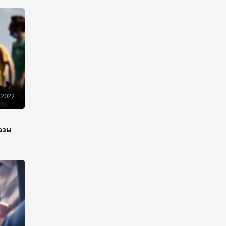
Пашинян призвал устранить
барьеры для свободного
движения товаров и услуг в
ЕАЭС
10:40
7 августа 2026
Из России в Армению
транзитом через
 2022
Азербайджан будут
отправлены пшеница и
каменный уголь
азы
09:54
7 августа 2026
Азербайджанская нефть
подорожала на 2,6%
09:24
7 августа 2026
Fitch подтвердил рейтинг