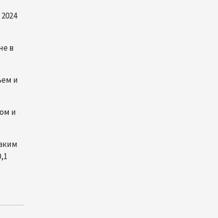
рынок и вводит единые
 2024
правила электронной
торговли - Мишустин
13:04
7 августа 2026
не в
Узбекистан предложил ЕАЭС
ьем и
совместную программу
"зеленой трансформации"
12:54
7 августа 2026
ом и
ЕАЭС сохраняет
Таким
положительную динамику
экономики и наращивает
,1
взаимную торговлю –
Мишустин
12:48
7 августа 2026