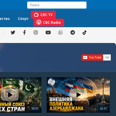
CBC TV
ество
Спорт
CBC Radio
00:57
02:37