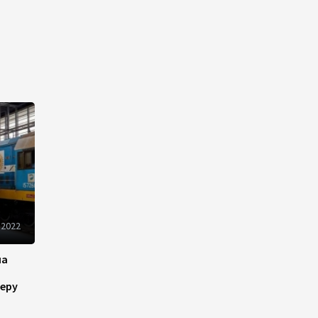
Новые соглашения ЕАЭС
создают условия для
электронной торговли и
общего рынка - Турчин
12:18
7 августа 2026
Беларусь предложила
пересмотреть механизм
финансирования
промкооперации в ЕАЭС
12:08
7 августа 2026
Процесс сближения Армении
 2022
с ЕС требует
предварительной
подготовки - Пашинян
на
10:40
7 августа 2026
еру