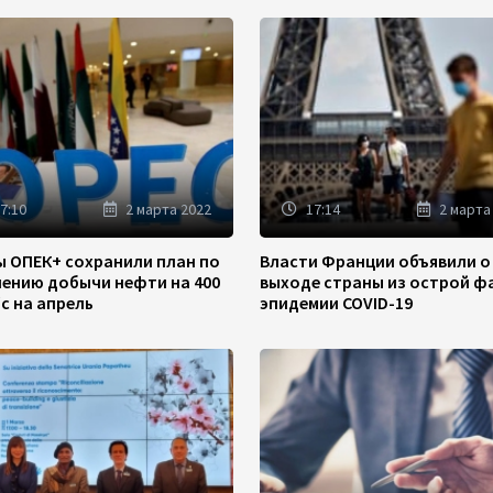
7:10
2 марта 2022
17:14
2 марта
ы ОПЕК+ сохранили план по
Власти Франции объявили о
чению добычи нефти на 400
выходе страны из острой ф
/с на апрель
эпидемии COVID-19