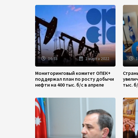
16:58
2 марта 2022
1
Мониторинговый комитет ОПЕК+
Стран
поддержал план по росту добычи
увели
нефти на 400 тыс. б/с в апреле
тыс. б