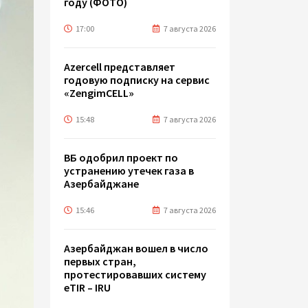
году (ФОТО)
17:00
7 августа 2026
Azercell представляет
годовую подписку на сервис
«ZengimCELL»
15:48
7 августа 2026
ВБ одобрил проект по
устранению утечек газа в
Азербайджане
15:46
7 августа 2026
Азербайджан вошел в число
первых стран,
протестировавших систему
eTIR – IRU