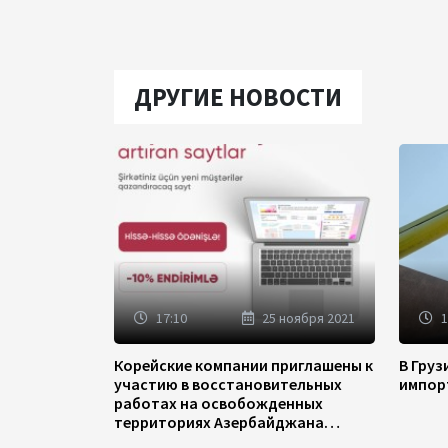
ДРУГИЕ НОВОСТИ
17:10
25 ноября 2021
1
Корейские компании приглашены к
В Гру
участию в восстановительных
импор
работах на освобожденных
территориях Азербайджана
(ФОТО)