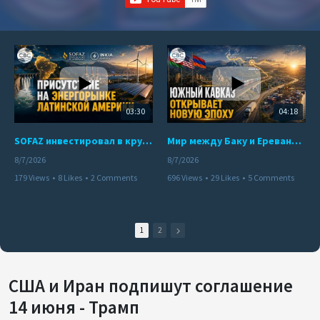
03:30
04:18
SOFAZ инвестировал в крупнейшего независимого производителя электроэнергии Перу
Мир между Баку и Ереваном запускает крупные логистические проекты
8/7/2026
8/7/2026
179 Views
•
8 Likes
•
2 Comments
696 Views
•
29 Likes
•
5 Comments
1
2
США и Иран подпишут соглашение
14 июня - Трамп