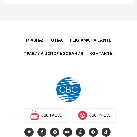
Оборонное соглашение не направлено против
какой-либо страны — Эрдоган
20:00
7 августа 2026
Минфин Азербайджана отчитался о работе,
ГЛАВНАЯ
О НАС
РЕКЛАМА НА САЙТЕ
проделанной в I полугодии
ПРАВИЛА ИСПОЛЬЗОВАНИЯ
КОНТАКТЫ
17:20
7 августа 2026
PASHA Holding продолжает успешную реализацию
проекта «Fərqindəlik», который был запущен в 2025
году (ФОТО)
17:00
7 августа 2026
Azercell представляет годовую подписку на сервис
CBC TV LIVE
CBC FM LIVE
«ZengimCELL»
15:48
7 августа 2026