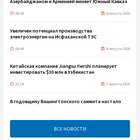
Азербайджаном и Арменией меняет Южный Кавказ
08:00
8 августа 2026
Увеличен потенциал производства
электроэнергии на Исфаханской ТЭС
00:44
8 августа 2026
Китайская компания Jiangsu Yiershi планирует
инвестировать $30 млн в Узбекистан
22:14
7 августа 2026
В годовщину Вашингтонского саммита настало
время перейти к практической реализации TRIPP -
Секута
21:08
7 августа 2026
ВСЕ НОВОСТИ