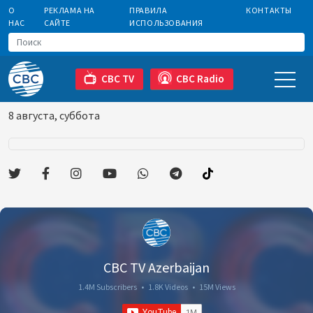
О
РЕКЛАМА НА
ПРАВИЛА
КОНТАКТЫ
НАС
САЙТЕ
ИСПОЛЬЗОВАНИЯ
CBC TV
CBC Radio
8 августа, суббота
CBC TV Azerbaijan
1.4M Subscribers
•
1.8K Videos
•
15M Views