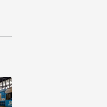
управления госимуществом в
Азербайджане
13:38
5 августа 2026
Дипломатия во имя мира:
инициатива Токаева о
прекращении боевых
действий и возобновлении
переговоров
12:50
5 августа 2026
Мы продолжим оказывать
поддержку жителям Джамму
и Кашмира - Президент
Пакистана
12:36
5 августа 2026
Халг Банк предлагает