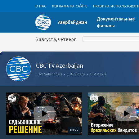
О НАС
РЕКЛАМА НА САЙТЕ
ПРАВИЛА ИСПОЛЬЗОВАН
Документальные
Азербайджан
фильмы
6 августа, четверг
CBC TV Azerbaijan
1.4M Subscribers
•
1.8K Videos
•
13M Views
03:22