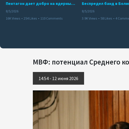
Пентагон дает добро на ядерный удар по противникам США
8/5/2026
8/5/2026
16K Views
•
254 Likes
•
110 Comments
3.9K Views
•
58 Likes
•
4 Comme
МВФ: потенциал Среднего к
14:54 - 12 июня 2026