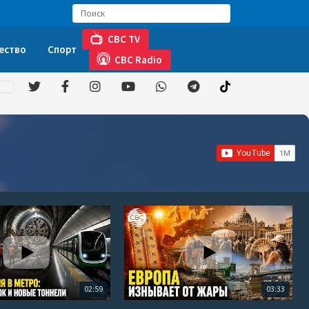
CBC TV
ество
Спорт
CBC Radio
02:59
03:33