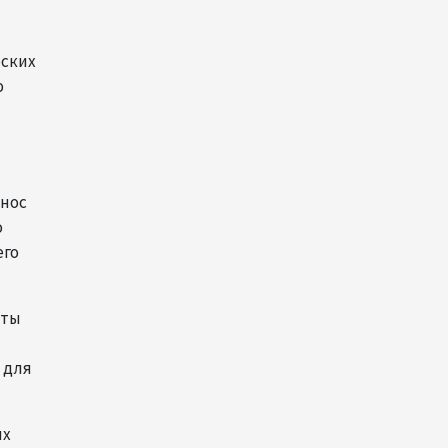
снизилась до 10,2%
04:30
6 августа 2026
еских
ю
Казахстан расширит меры
поддержки отечественных
производителей и
продвижения экспорта
анос
22:22
5 августа 2026
о
его
В Иране раскрыли данные о
выработке электроэнергии
из ВИЭ
кты
19:32
5 августа 2026
 для
Внесены изменения в
Государственную программу
по совершенствованию
их