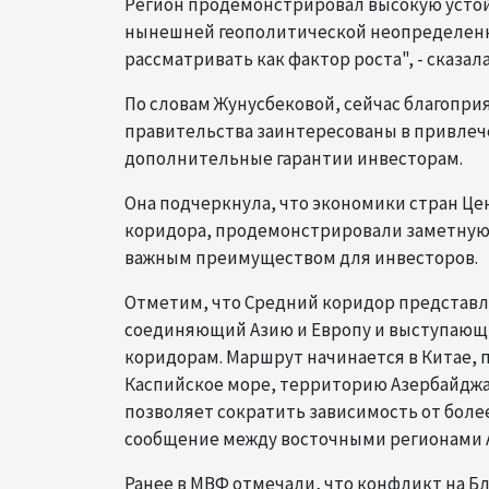
Регион продемонстрировал высокую устой
нынешней геополитической неопределенн
рассматривать как фактор роста", - сказала
По словам Жунусбековой, сейчас благопри
правительства заинтересованы в привлече
дополнительные гарантии инвесторам.
Она подчеркнула, что экономики стран Це
коридора, продемонстрировали заметную у
важным преимуществом для инвесторов.
Отметим, что Средний коридор представл
соединяющий Азию и Европу и выступаю
коридорам. Маршрут начинается в Китае, 
Каспийское море, территорию Азербайджан
позволяет сократить зависимость от бол
сообщение между восточными регионами 
Ранее в МВФ отмечали, что конфликт на 