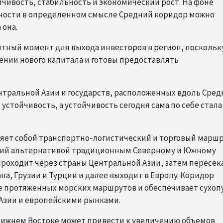
чивость, стабильность и экономический рост. На фоне
ости в определенном смысле Средний коридор можно
 она.
ятный момент для выхода инвесторов в регион, поскольк
нии нового капитала и готовы предоставлять
нтральной Азии и государств, расположенных вдоль Сред
стойчивость, а устойчивость сегодня сама по себе стала
яет собой транспортно-логистический и торговый маршр
щий альтернативой традиционным Северному и Южному
проходит через страны Центральной Азии, затем пересек
а, Грузии и Турции и далее выходит в Европу. Коридор
ее протяженных морских маршрутов и обеспечивает сухоп
Азии и европейскими рынками.
Ближнем Востоке может привести к увеличению объемов