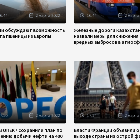
6:44
2 марта 2022
16:44
2 марта
зии обсуждают возможность
Железные дороги Казахста
та пшеницы из Европы
назвали меры для снижения
вредных выбросов в атмосф
7:10
2 марта 2022
17:14
2 марта
ы ОПЕК+ сохранили план по
Власти Франции объявили о
чению добычи нефти на 400
выходе страны из острой ф