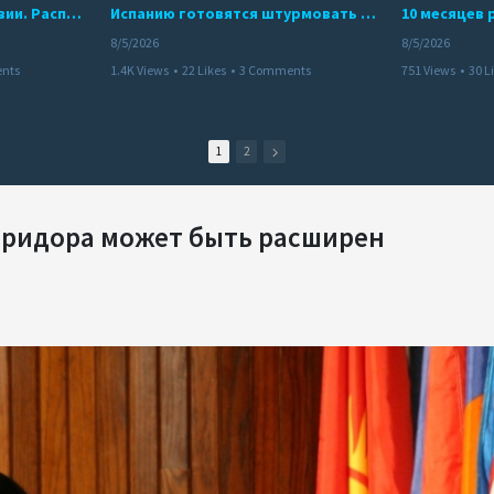
Беспредел банд в Боливии. Расправы над наркоторговцами
Испанию готовятся штурмовать десятки тысяч марокканцев
8/5/2026
8/5/2026
nts
1.4K Views
•
22 Likes
•
3 Comments
751 Views
•
30 L
1
2
оридора может быть расширен