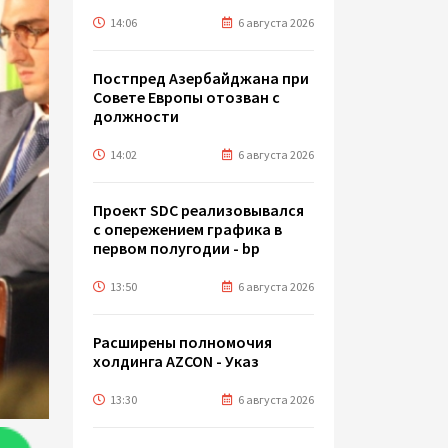
14:06
6 августа 2026
Постпред Азербайджана при
Совете Европы отозван с
должности
14:02
6 августа 2026
Проект SDC реализовывался
с опережением графика в
первом полугодии - bp
13:50
6 августа 2026
Расширены полномочия
холдинга AZCON - Указ
13:30
6 августа 2026