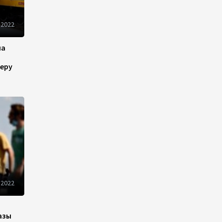
предпринимателям бизнес-
кредит без залогового
обеспечения
 2022
11:42
5 августа 2026
на
еру
Закир Гасанов осмотрел
военную инфраструктуру
подразделений ПВО (ФОТО/
ВИДЕО)
11:04
5 августа 2026
Цена на азербайджанскую
нефть cнизилась
09:46
5 августа 2026
 2022
Турецко-американский
ученый Эргун Кырлыковалы
азы
раскритиковал позицию