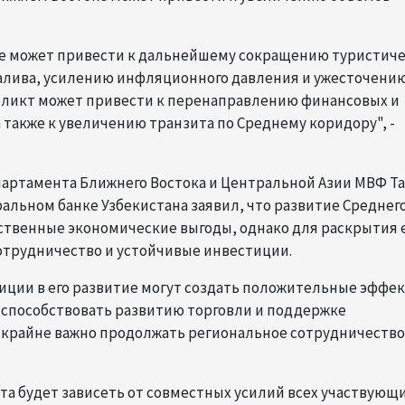
ке может привести к дальнейшему сокращению туристич
залива, усилению инфляционного давления и ужесточени
фликт может привести к перенаправлению финансовых и
а также к увеличению транзита по Среднему коридору", -
епартамента Ближнего Востока и Центральной Азии МВФ Т
ральном банке Узбекистана заявил, что развитие Среднег
ственные экономические выгоды, однако для раскрытия 
отрудничество и устойчивые инвестиции.
иции в его развитие могут создать положительные эффе
ет способствовать развитию торговли и поддержке
крайне важно продолжать региональное сотрудничество
та будет зависеть от совместных усилий всех участвующ