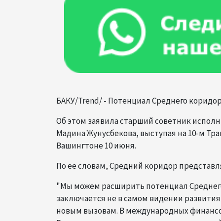
БАКУ/Trend/ - Потенциал Среднего коридо
Об этом заявила старший советник испол
Мадина Жунусбекова, выступая на 10-м Тра
Вашингтоне 10 июня.
По ее словам, Средний коридор представл
"Мы можем расширить потенциал Среднего
заключается не в самом видении развития
новым вызовам. В международных финансов