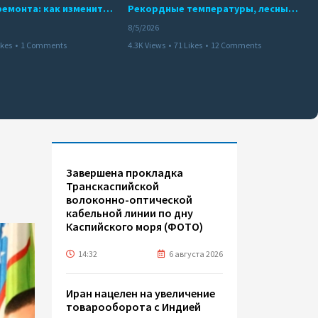
10 месяцев ремонта: как изменится работа Бакинского метро с 15 августа
Рекордные температуры, лесные пожары и красный уровень опасности
8/5/2026
ikes
•
1 Comments
4.3K Views
•
71 Likes
•
12 Comments
Завершена прокладка
Транскаспийской
волоконно-оптической
кабельной линии по дну
Каспийского моря (ФОТО)
14:32
6 августа 2026
Иран нацелен на увеличение
товарооборота с Индией