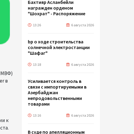
Бахтияр Асланбейли
награжден орденом
"Шохрат" - Распоряжение
13:26
6 августа 2026
bp о ходе строительства
солнечной электростанции
"Шафаг"
13:18
6 августа 2026
(МВФ)
er в
Усиливается контроль в
связи с импортируемыми в
Азербайджан
непродовольственными
товарами
13:16
6 августа 2026
ии к
ста.
В суде по апелляционным