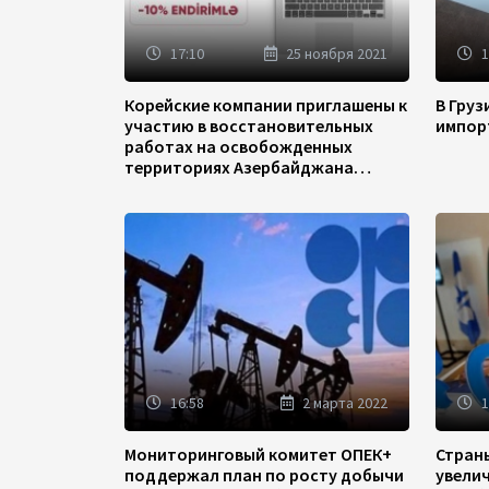
17:10
25 ноября 2021
1
Корейские компании приглашены к
В Гру
участию в восстановительных
импор
работах на освобожденных
территориях Азербайджана
(ФОТО)
16:58
2 марта 2022
1
Мониторинговый комитет ОПЕК+
Стран
поддержал план по росту добычи
увели