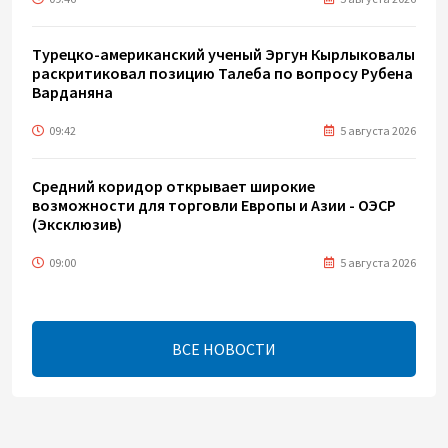
Турецко-американский ученый Эргун Кырлыковалы
раскритиковал позицию Талеба по вопросу Рубена
Варданяна
09:42
5 августа 2026
Средний коридор открывает широкие
возможности для торговли Европы и Азии - ОЭСР
(Эксклюзив)
09:00
5 августа 2026
Центральная Азия ускоряет цифровой переход:
платежи превращаются в инфраструктуру роста
ВСЕ НОВОСТИ
08:00
5 августа 2026
"Трабзонспор" договорился о переходе Мохамеда