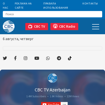
О
РЕКЛАМА НА
ПРАВИЛА
КОНТАКТЫ
НАС
САЙТЕ
ИСПОЛЬЗОВАНИЯ
CBC TV
CBC Radio
6 августа, четверг
CBC TV Azerbaijan
1.4M Subscribers
•
1.8K Videos
•
13M Views