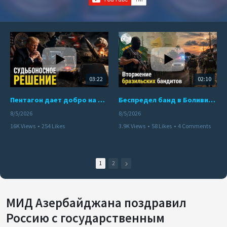
03:22
02:10
Пентагон дает добро на ядерный удар по противникам США
Беспредел банд в Боливии. Расправы над наркоторговцами
8/5/2026
8/5/2026
16K Views
•
254 Likes
3.9K Views
•
58 Likes
•
4 Comments
•
110 Comments
1
2
МИД Азербайджана поздравил
Россию с государственным