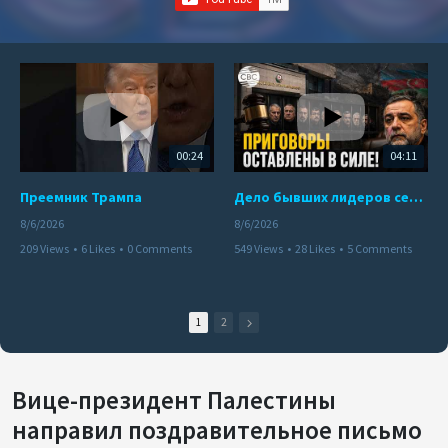
00:24
04:11
Преемник Трампа
Дело бывших лидеров сепаратистского режима в Карабахе
8/6/2026
8/6/2026
209 Views
•
6 Likes
•
0 Comments
549 Views
•
28 Likes
•
5 Comments
1
2
Вице-президент Палестины
направил поздравительное письмо