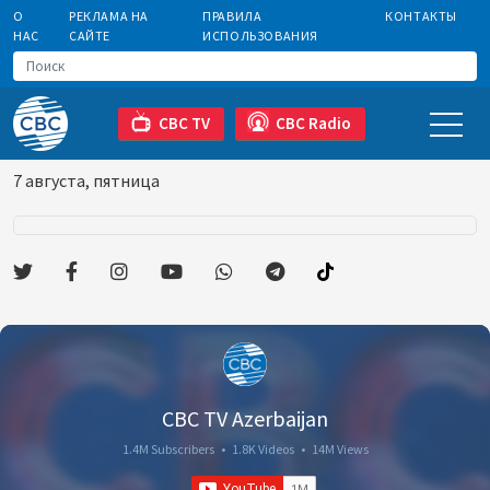
О
РЕКЛАМА НА
ПРАВИЛА
КОНТАКТЫ
НАС
САЙТЕ
ИСПОЛЬЗОВАНИЯ
CBC TV
CBC Radio
7 августа, пятница
CBC TV Azerbaijan
1.4M Subscribers
•
1.8K Videos
•
14M Views