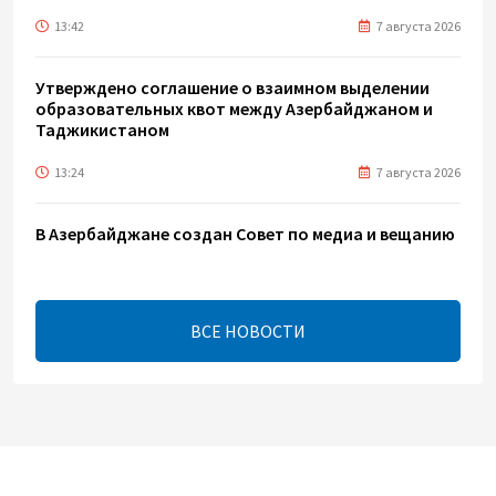
13:42
7 августа 2026
Утверждено соглашение о взаимном выделении
образовательных квот между Азербайджаном и
Таджикистаном
13:24
7 августа 2026
В Азербайджане создан Совет по медиа и вещанию
- Указ
13:16
7 августа 2026
ВСЕ НОВОСТИ
ЕАЭС расширяет финансовый рынок и вводит
единые правила электронной торговли - Мишустин
13:04
7 августа 2026
Узбекистан предложил ЕАЭС совместную