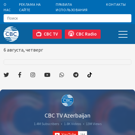
О
РЕКЛАМА НА
ПРАВИЛА
КОНТАКТЫ
НАС
САЙТЕ
ИСПОЛЬЗОВАНИЯ
CBC TV
CBC Radio
6 августа, четверг
CBC TV Azerbaijan
1.4M Subscribers
•
1.8K Videos
•
13M Views