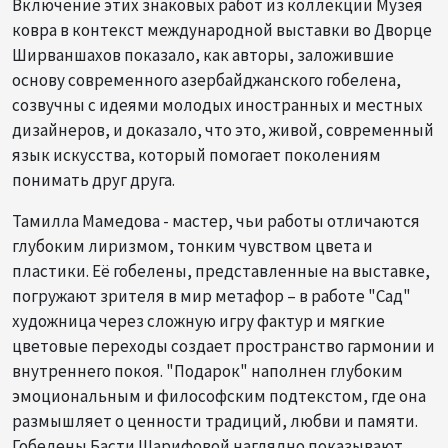
Включение этих знаковых работ из коллекции Музея
ковра в контекст международной выставки во Дворце
Ширваншахов показало, как авторы, заложившие
основу современного азербайджанского гобелена,
созвучны с идеями молодых иностранных и местных
дизайнеров, и доказало, что это, живой, современный
язык искусства, который помогает поколениям
понимать друг друга.
Тамилла Мамедова - мастер, чьи работы отличаются
глубоким лиризмом, тонким чувством цвета и
пластики. Её гобелены, представленные на выставке,
погружают зрителя в мир метафор – в работе "Сад"
художница через сложную игру фактур и мягкие
цветовые переходы создает пространство гармонии и
внутреннего покоя. "Подарок" наполнен глубоким
эмоциональным и философским подтекстом, где она
размышляет о ценности традиций, любви и памяти.
Гобелены Басти Шарифовой наглядно показывают