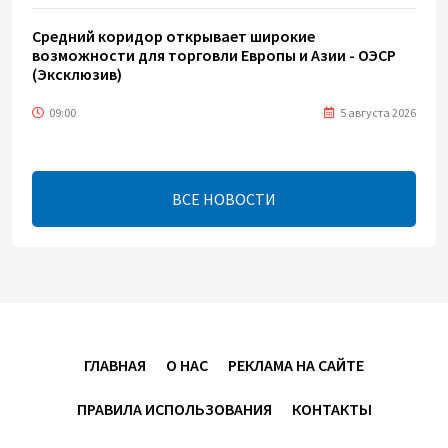
Средний коридор открывает широкие
возможности для торговли Европы и Азии - ОЭСР
(Эксклюзив)
09:00
5 августа 2026
Центральная Азия ускоряет цифровой переход:
платежи превращаются в инфраструктуру роста
ВСЕ НОВОСТИ
08:00
5 августа 2026
"Трабзонспор" договорился о переходе Мохамеда
Салаха
02:42
5 августа 2026
ГЛАВНАЯ
О НАС
РЕКЛАМА НА САЙТЕ
Эмир Катара обсудил с Трампом ситуацию вокруг
ПРАВИЛА ИСПОЛЬЗОВАНИЯ
КОНТАКТЫ
Ирана