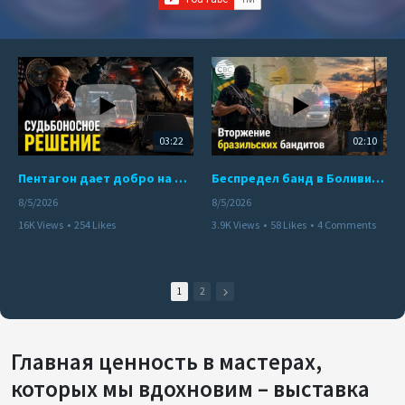
03:22
02:10
Пентагон дает добро на ядерный удар по противникам США
Беспредел банд в Боливии. Расправы над наркоторговцами
8/5/2026
8/5/2026
16K Views
•
254 Likes
3.9K Views
•
58 Likes
•
4 Comments
•
110 Comments
1
2
Главная ценность в мастерах,
которых мы вдохновим – выставка