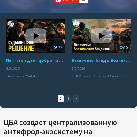
03:22
02:10
Пентагон дает добро на ядерный удар по противникам США
Беспредел банд в Боливии. Расправы над наркоторговцами
8/5/2026
8/5/2026
16K Views
•
254 Likes
3.9K Views
•
58 Likes
•
4 Comments
•
110 Comments
1
2
ЦБА создаст централизованную
антифрод-экосистему на