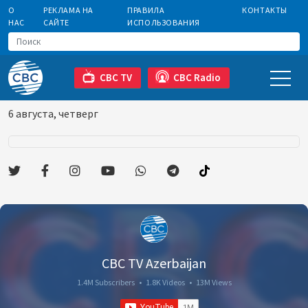
О
РЕКЛАМА НА
ПРАВИЛА
КОНТАКТЫ
НАС
САЙТЕ
ИСПОЛЬЗОВАНИЯ
CBC TV
CBC Radio
6 августа, четверг
CBC TV Azerbaijan
1.4M Subscribers
•
1.8K Videos
•
13M Views