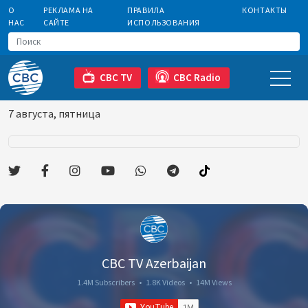
О
РЕКЛАМА НА
ПРАВИЛА
КОНТАКТЫ
НАС
САЙТЕ
ИСПОЛЬЗОВАНИЯ
CBC TV
CBC Radio
7 августа, пятница
CBC TV Azerbaijan
1.4M Subscribers
•
1.8K Videos
•
14M Views