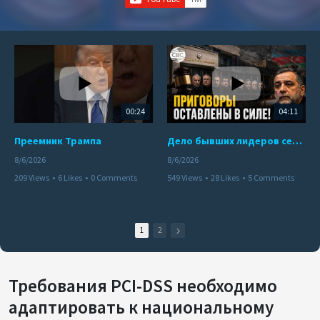
00:24
04:11
Преемник Трампа
Дело бывших лидеров сепаратистского режима в Карабахе
8/6/2026
8/6/2026
209 Views
•
6 Likes
•
0 Comments
549 Views
•
28 Likes
•
5 Comments
1
2
Требования PCI-DSS необходимо
адаптировать к национальному