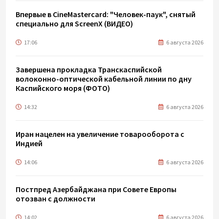
Впервые в CineMastercard: "Человек-паук", снятый
специально для ScreenX (ВИДЕО)
17:06
6 августа 2026
Завершена прокладка Транскаспийской
волоконно-оптической кабельной линии по дну
Каспийского моря (ФОТО)
14:32
6 августа 2026
Иран нацелен на увеличение товарооборота с
Индией
14:06
6 августа 2026
Постпред Азербайджана при Совете Европы
отозван с должности
14:02
6 августа 2026