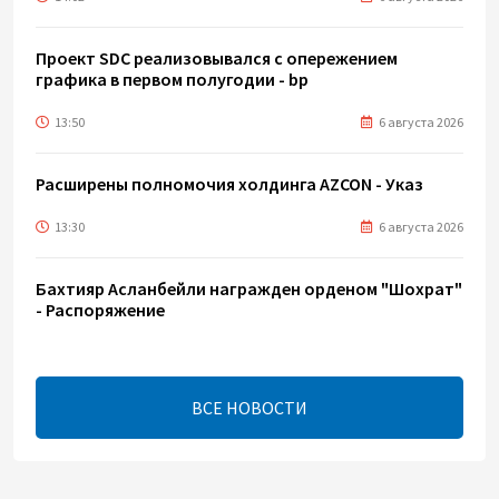
Проект SDC реализовывался с опережением
графика в первом полугодии - bp
13:50
6 августа 2026
Расширены полномочия холдинга AZCON - Указ
13:30
6 августа 2026
Бахтияр Асланбейли награжден орденом "Шохрат"
- Распоряжение
13:26
6 августа 2026
ВСЕ НОВОСТИ
bp о ходе строительства солнечной
электростанции "Шафаг"
13:18
6 августа 2026