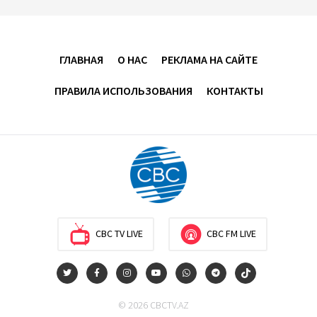
Усиливается контроль в связи с импортируемыми в
Азербайджан непродовольственными товарами
ГЛАВНАЯ
О НАС
РЕКЛАМА НА САЙТЕ
13:16
6 августа 2026
ПРАВИЛА ИСПОЛЬЗОВАНИЯ
КОНТАКТЫ
В суде по апелляционным жалобам граждан
Армении объявлено окончательное решение
12:30
6 августа 2026
Цены на азербайджанскую нефть изменились
разнонаправленно
10:14
6 августа 2026
CBC TV LIVE
CBC FM LIVE
Как Азербайджан и Казахстан превращают Каспий
в цифровой узел Евразии
© 2026 CBCTV.AZ
08:00
6 августа 2026